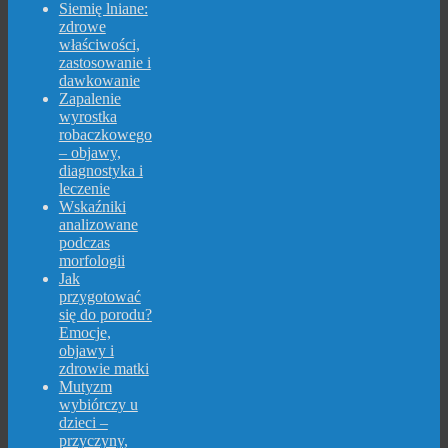
Siemię lniane:
zdrowe
właściwości,
zastosowanie i
dawkowanie
Zapalenie
wyrostka
robaczkowego
– objawy,
diagnostyka i
leczenie
Wskaźniki
analizowane
podczas
morfologii
Jak
przygotować
się do porodu?
Emocje,
objawy i
zdrowie matki
Mutyzm
wybiórczy u
dzieci –
przyczyny,