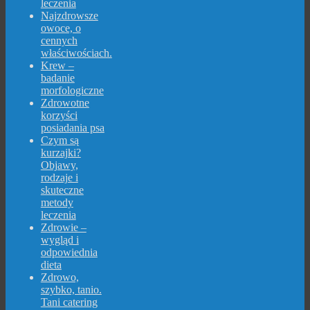
leczenia
Najzdrowsze
owoce, o
cennych
właściwościach.
Krew –
badanie
morfologiczne
Zdrowotne
korzyści
posiadania psa
Czym są
kurzajki?
Objawy,
rodzaje i
skuteczne
metody
leczenia
Zdrowie –
wygląd i
odpowiednia
dieta
Zdrowo,
szybko, tanio.
Tani catering