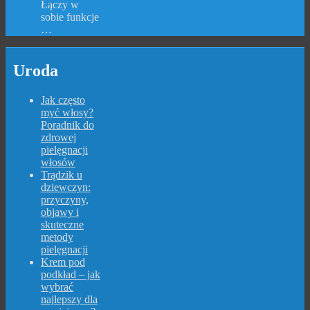
Łączy w
sobie funkcje
…
Uroda
Jak często
myć włosy?
Poradnik do
zdrowej
pielęgnacji
włosów
Trądzik u
dziewczyn:
przyczyny,
objawy i
skuteczne
metody
pielęgnacji
Krem pod
podkład – jak
wybrać
najlepszy dla