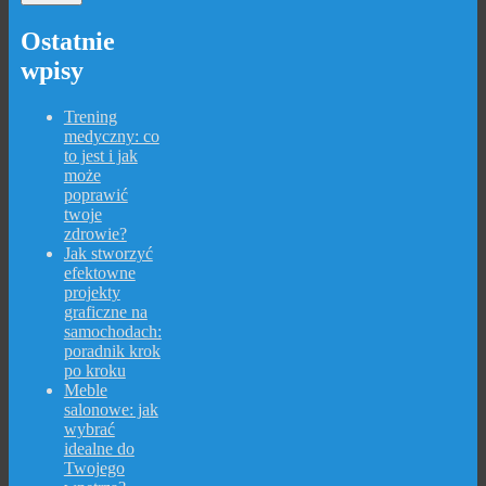
Ostatnie
wpisy
Trening
medyczny: co
to jest i jak
może
poprawić
twoje
zdrowie?
Jak stworzyć
efektowne
projekty
graficzne na
samochodach:
poradnik krok
po kroku
Meble
salonowe: jak
wybrać
idealne do
Twojego