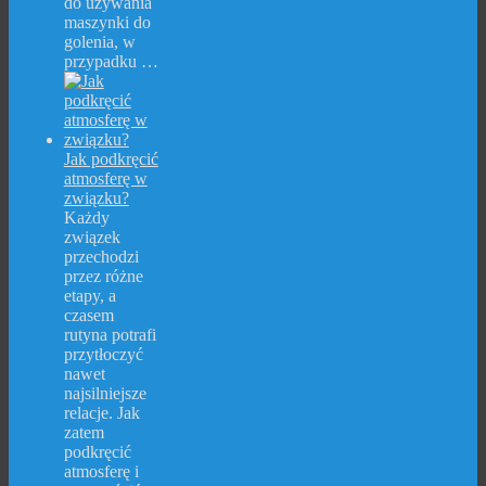
do używania
maszynki do
golenia, w
przypadku …
Jak podkręcić
atmosferę w
związku?
Każdy
związek
przechodzi
przez różne
etapy, a
czasem
rutyna potrafi
przytłoczyć
nawet
najsilniejsze
relacje. Jak
zatem
podkręcić
atmosferę i