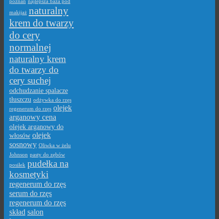
poznań
najlepsza baza pod
naturalny
makijaż
krem do twarzy
do cery
normalnej
naturalny krem
do twarzy do
cery suchej
odchudzanie spalacze
tłuszczu
odżywka do rzęs
olejek
regenerum do rzęs
arganowy cena
olejek arganowy do
olejek
włosów
sosnowy
Oliwka w żelu
Johnson
pasty do zębów
pudełka na
posiłek
kosmetyki
regenerum do rzęs
serum do rzęs
regenerum do rzęs
skład
salon