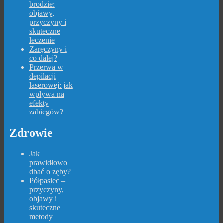
brodzie:
objawy,
przyczyny i
skuteczne
leczenie
Zaręczyny i
co dalej?
Przerwa w
depilacji
laserowej: jak
wpływa na
efekty
zabiegów?
Zdrowie
Jak
prawidłowo
dbać o zęby?
Półpasiec –
przyczyny,
objawy i
skuteczne
metody