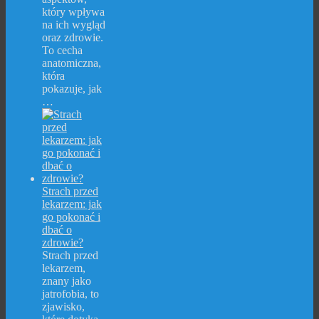
który wpływa
na ich wygląd
oraz zdrowie.
To cecha
anatomiczna,
która
pokazuje, jak
…
Strach przed
lekarzem: jak
go pokonać i
dbać o
zdrowie?
Strach przed
lekarzem,
znany jako
jatrofobia, to
zjawisko,