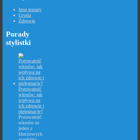
Inne tematy
Uroda
Zdrowie
Porady
stylistki
Porowatość
włosów: jak
wpływa na
ich zdrowie i
pielęgnację?
Porowatość
włosów to
jeden z
kluczowych
aspektów,