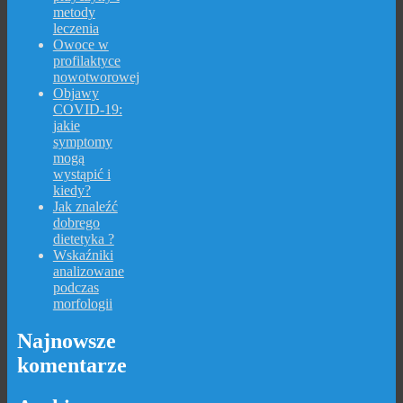
metody
leczenia
Owoce w
profilaktyce
nowotworowej
Objawy
COVID-19:
jakie
symptomy
mogą
wystąpić i
kiedy?
Jak znaleźć
dobrego
dietetyka ?
Wskaźniki
analizowane
podczas
morfologii
Najnowsze
komentarze