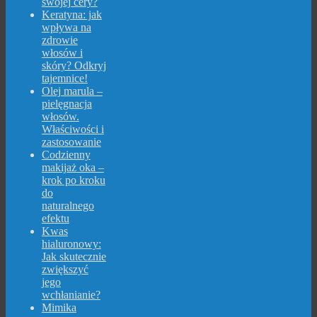
swojej cery?
Keratyna: jak
wpływa na
zdrowie
włosów i
skóry? Odkryj
tajemnice!
Olej marula –
pielęgnacja
włosów.
Właściwości i
zastosowanie
Codzienny
makijaż oka –
krok po kroku
do
naturalnego
efektu
Kwas
hialuronowy:
Jak skutecznie
zwiększyć
jego
wchłanianie?
Mimika