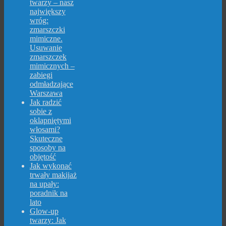
twarzy – nasz
największy
wróg:
zmarszczki
mimiczne.
Usuwanie
zmarszczek
mimicznych –
zabiegi
odmładzające
Warszawa
Jak radzić
sobie z
oklapniętymi
włosami?
Skuteczne
sposoby na
objętość
Jak wykonać
trwały makijaż
na upały:
poradnik na
lato
Glow-up
twarzy: Jak