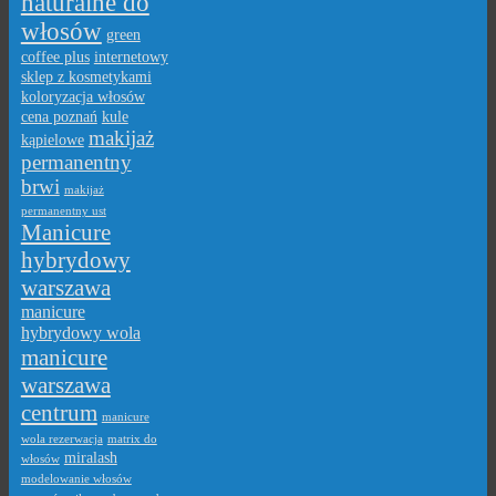
naturalne do
włosów
green
coffee plus
internetowy
sklep z kosmetykami
koloryzacja włosów
cena poznań
kule
makijaż
kąpielowe
permanentny
brwi
makijaż
permanentny ust
Manicure
hybrydowy
warszawa
manicure
hybrydowy wola
manicure
warszawa
centrum
manicure
wola rezerwacja
matrix do
miralash
włosów
modelowanie włosów