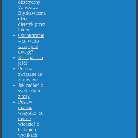
dietetyczny
Warszawa.
Błyskawiczna
dieta –
dietetyk przez
internet
Odchudzanie
– co warto
wziąć pod
uwagę?
Kolacja – co
jeść?
Pojęcia
związane ze
zdrowiem
Jak zadbać o
swoje ciało
zimą?
Posiew
moczu:
wszystko, co
musisz
wiedzieć o
badaniu i
wynikach