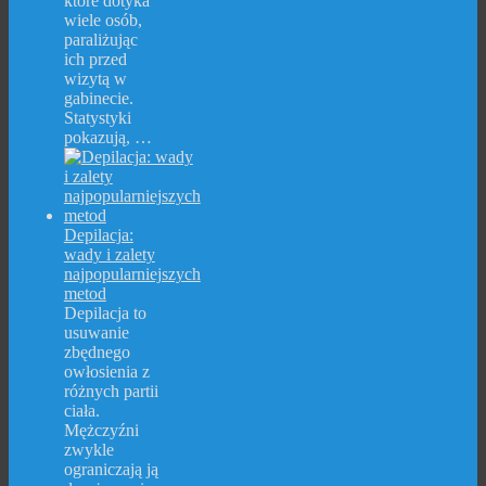
które dotyka
wiele osób,
paraliżując
ich przed
wizytą w
gabinecie.
Statystyki
pokazują, …
Depilacja:
wady i zalety
najpopularniejszych
metod
Depilacja to
usuwanie
zbędnego
owłosienia z
różnych partii
ciała.
Mężczyźni
zwykle
ograniczają ją