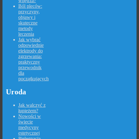
wnętrza?
Ból pleców:
przyczyny,
objawy i
skuteczne
metody
leczenia
Jak wybrać
odpowiednie
elektrody do
zgrzewania:
praktyczny
przewodnik
dla
początkujących
Uroda
Jak walczyć z
łupieżem?
Nowości w
świecie
medycyny
estetycznej
Pielęgnacja