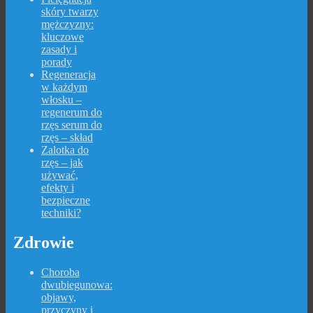
skóry twarzy
mężczyzny:
kluczowe
zasady i
porady
Regeneracja
w każdym
włosku –
regenerum do
rzęs serum do
rzęs – skład
Zalotka do
rzęs – jak
używać,
efekty i
bezpieczne
techniki?
Zdrowie
Choroba
dwubiegunowa:
objawy,
przyczyny i