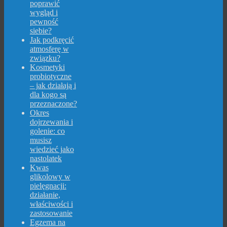
poprawić
wygląd i
pewność
siebie?
Jak podkręcić
atmosferę w
związku?
Kosmetyki
probiotyczne
– jak działają i
dla kogo są
przeznaczone?
Okres
dojrzewania i
golenie: co
musisz
wiedzieć jako
nastolatek
Kwas
glikolowy w
pielęgnacji:
działanie,
właściwości i
zastosowanie
Egzema na