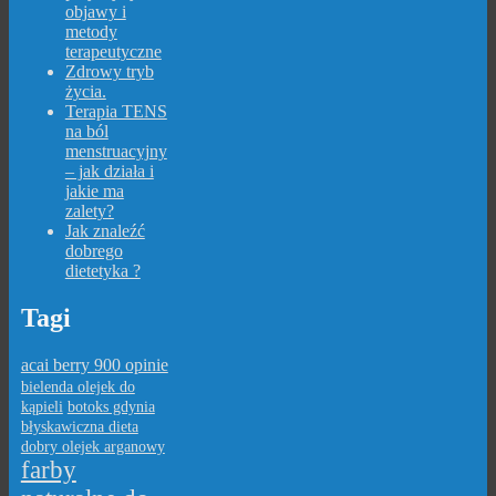
objawy i
metody
terapeutyczne
Zdrowy tryb
życia.
Terapia TENS
na ból
menstruacyjny
– jak działa i
jakie ma
zalety?
Jak znaleźć
dobrego
dietetyka ?
Tagi
acai berry 900 opinie
bielenda olejek do
kąpieli
botoks gdynia
błyskawiczna dieta
dobry olejek arganowy
farby