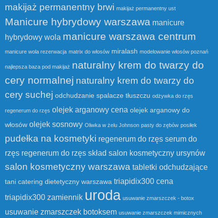
makijaż permanentny brwi
makijaż permanentny ust
Manicure hybrydowy warszawa
manicure
manicure warszawa centrum
hybrydowy wola
miralash
manicure wola rezerwacja
matrix do włosów
modelowanie włosów poznań
naturalny krem do twarzy do
najlepsza baza pod makijaż
cery normalnej
naturalny krem do twarzy do
cery suchej
odchudzanie spalacze tłuszczu
odżywka do rzęs
olejek arganowy cena
olejek arganowy do
regenerum do rzęs
olejek sosnowy
włosów
Oliwka w żelu Johnson
pasty do zębów
posiłek
pudełka na kosmetyki
regenerum do rzęs serum do
rzęs
regenerum do rzęs skład
salon kosmetyczny ursynów
salon kosmetyczny warszawa
tabletki odchudzające
triapidix300 cena
tani catering dietetyczny warszawa
uroda
triapidix300 zamiennik
usuwanie zmarszczek - botox
usuwanie zmarszczek botoksem
usuwanie zmarszczek mimicznych