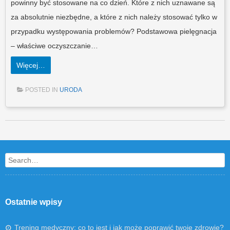
powinny być stosowane na co dzień. Które z nich uznawane są
za absolutnie niezbędne, a które z nich należy stosować tylko w
przypadku występowania problemów? Podstawowa pielęgnacja
– właściwe oczyszczanie…
Więcej…
POSTED IN
URODA
Post navigation
Search
Ostatnie wpisy
Trening medyczny: co to jest i jak może poprawić twoje zdrowie?