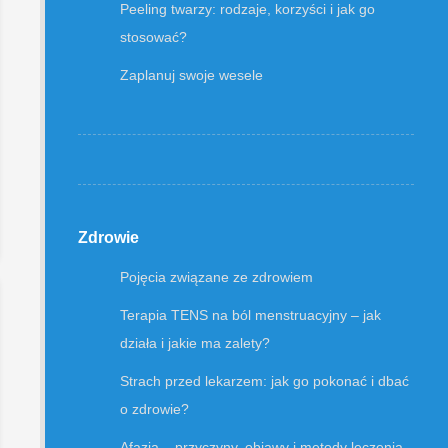
Peeling twarzy: rodzaje, korzyści i jak go
stosować?
Zaplanuj swoje wesele
Zdrowie
Pojęcia związane ze zdrowiem
Terapia TENS na ból menstruacyjny – jak
działa i jakie ma zalety?
Strach przed lekarzem: jak go pokonać i dbać
o zdrowie?
Afazja – przyczyny, objawy i metody leczenia