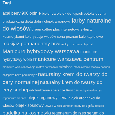
Tagi
acai berry 900 opinie
bielenda olejek do kąpieli
botoks gdynia
farby naturalne
błyskawiczna dieta
dobry olejek arganowy
do włosów
green coffee plus
internetowy sklep z
kosmetykami
koloryzacja włosów cena poznań
kule kąpielowe
makijaż permanentny brwi
makijaż permanentny ust
Manicure hybrydowy warszawa
manicure
manicure warszawa centrum
hybrydowy wola
miralash
manicure wola rezerwacja
matrix do włosów
modelowanie włosów poznań
naturalny krem do twarzy do
najlepsza baza pod makijaż
cery normalnej
naturalny krem do twarzy do
cery suchej
odchudzanie spalacze tłuszczu
odżywka do rzęs
olejek arganowy cena
olejek arganowy do
regenerum do rzęs
olejek sosnowy
włosów
Oliwka w żelu Johnson
pasty do zębów
posiłek
pudełka na kosmetyki
regenerum do rzęs serum do