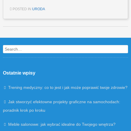
POSTED IN
URODA
Post navigation
Search
Ostatnie wpisy
Trening medyczny: co to jest i jak może poprawić twoje zdrowie?
Jak stworzyć efektowne projekty graficzne na samochodach:
poradnik krok po kroku
Meble salonowe: jak wybrać idealne do Twojego wnętrza?