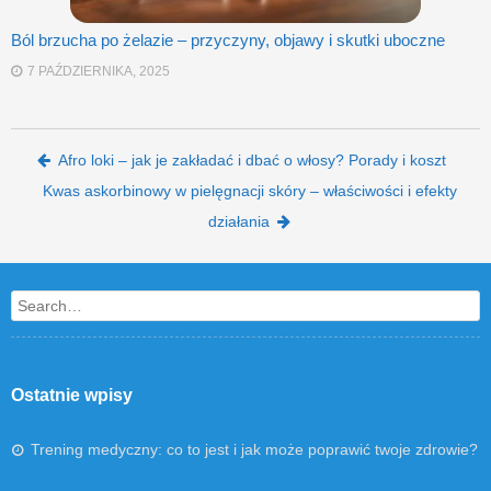
Ból brzucha po żelazie – przyczyny, objawy i skutki uboczne
7 PAŹDZIERNIKA, 2025
Post navigation
Afro loki – jak je zakładać i dbać o włosy? Porady i koszt
Kwas askorbinowy w pielęgnacji skóry – właściwości i efekty
działania
Search
Ostatnie wpisy
Trening medyczny: co to jest i jak może poprawić twoje zdrowie?