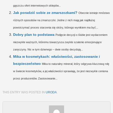
gąszczu ofert internetowych sklepów...
Jak poradzić sobie ze zmarszczkami?
Obecnie istnieje mnóstwo
różnych sposobów na zmarszczki. Jedne z nich mają jak najdłużej
powstrzymać proces starzenia się skóry, którego wynikiem ma być...
Dobry plan to podstawa
Podjęcie decyzji o ślubie jest wydarzeniem
niezwykle ważnych, któremu towarzysza zwykle szalenie emocjonujące
zaręczyny. Nic w tym dziwnego – dwie osoby decydują...
Mika w kosmetykach: właściwości, zastosowanie i
bezpieczeństwo
Mika to naturalny minerał, który odgrywa kluczową rolę
w świecie kosmetyków, a jej właściwości sprawiają, że jest niezwykle ceniona
przez producentów. Zastosowanie...
THIS ENTRY WAS POSTED IN
URODA
.