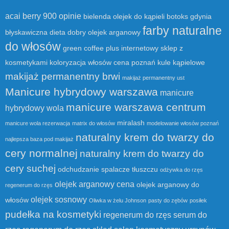
acai berry 900 opinie
bielenda olejek do kąpieli
botoks gdynia
farby naturalne
błyskawiczna dieta
dobry olejek arganowy
do włosów
green coffee plus
internetowy sklep z
kosmetykami
koloryzacja włosów cena poznań
kule kąpielowe
makijaż permanentny brwi
makijaż permanentny ust
Manicure hybrydowy warszawa
manicure
manicure warszawa centrum
hybrydowy wola
miralash
manicure wola rezerwacja
matrix do włosów
modelowanie włosów poznań
naturalny krem do twarzy do
najlepsza baza pod makijaż
cery normalnej
naturalny krem do twarzy do
cery suchej
odchudzanie spalacze tłuszczu
odżywka do rzęs
olejek arganowy cena
olejek arganowy do
regenerum do rzęs
olejek sosnowy
włosów
Oliwka w żelu Johnson
pasty do zębów
posiłek
pudełka na kosmetyki
regenerum do rzęs serum do