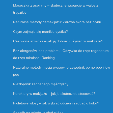
Maseczka z aspiryny – skuteczne wsparcie w walce z
trądzikiem
Naturalne metody demakijażu: Zdrowa skóra bez płynu
Czym zajmuje się manikiurzystka?
Czerwona szminka – jak ją dobrać i używać w makijażu?
Bez alergenów, bez problemu. Odżywka do rzęs regenerum
do rzęs miralash. Ranking
Naturalne metody mycia włosów: przewodnik po no poo i low
poo
Niezbędnik zadbanego mężczyzny
Korektory w makijażu – jak je skutecznie stosować?
Fioletowe włosy – jak wybrać odcień i zadbać o kolor?
Sposób na młody wygląd skóry