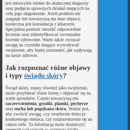
jest niezwykle istotne do skutecznej diagnozy
oraz podjęcia sprawnych działań mających na
celu jego złagodzenie. Jeżeli problem nie
ustępuje lub towarzyszą mu inne objawy,
konieczna jest konsultacja z lekarzem.
Specjalista pomoże określić odpowiednie
leczenie oraz zidentyfikować ewentualne
kwestie zdrowotne. Warto także zwracać
uwagę na czynniki mogące wywoływać
swędzenie, aby lepiej zrozumieć, jak wpływają
na nasze zdrowie.
Jak rozpoznać różne objawy
i typy
świądu skóry
?
Świąd skóry, znany również jako swędzenie,
może przybierać różne formy i objawiać się na
wiele sposobów. Często towarzyszą mu
zaczerwienienia
,
grudki
,
plamki
,
pęcherze
oraz
sucha lub popękana skóra
. Ważne jest,
aby zwrócić uwagę, czy swędzenie dotyczy
konkretnego miejsca, czy rozprzestrzenia się na
całym ciele. Ta informacja może dostarczyć
cennych wskazówek w ustaleniu źródła