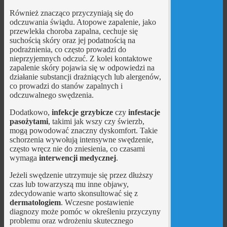
Również znacząco przyczyniają się do
odczuwania świądu. Atopowe zapalenie, jako
przewlekła choroba zapalna, cechuje się
suchością skóry oraz jej podatnością na
podrażnienia, co często prowadzi do
nieprzyjemnych odczuć. Z kolei kontaktowe
zapalenie skóry pojawia się w odpowiedzi na
działanie substancji drażniących lub alergenów,
co prowadzi do stanów zapalnych i
odczuwalnego swędzenia.
Dodatkowo,
infekcje grzybicze
czy
infestacje
pasożytami
, takimi jak wszy czy świerzb,
mogą powodować znaczny dyskomfort. Takie
schorzenia wywołują intensywne swędzenie,
często wręcz nie do zniesienia, co czasami
wymaga
interwencji medycznej
.
Jeżeli swędzenie utrzymuje się przez dłuższy
czas lub towarzyszą mu inne objawy,
zdecydowanie warto skonsultować się z
dermatologiem
. Wczesne postawienie
diagnozy może pomóc w określeniu przyczyny
problemu oraz wdrożeniu skutecznego