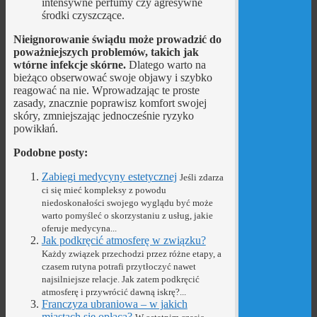
intensywne perfumy czy agresywne
środki czyszczące.
Nieignorowanie świądu może prowadzić do
poważniejszych problemów, takich jak
wtórne infekcje skórne.
Dlatego warto na
bieżąco obserwować swoje objawy i szybko
reagować na nie. Wprowadzając te proste
zasady, znacznie poprawisz komfort swojej
skóry, zmniejszając jednocześnie ryzyko
powikłań.
Podobne posty:
Zabiegi medycyny estetycznej
Jeśli zdarza
ci się mieć kompleksy z powodu
niedoskonałości swojego wyglądu być może
warto pomyśleć o skorzystaniu z usług, jakie
oferuje medycyna...
Jak podkręcić atmosferę w związku?
Każdy związek przechodzi przez różne etapy, a
czasem rutyna potrafi przytłoczyć nawet
najsilniejsze relacje. Jak zatem podkręcić
atmosferę i przywrócić dawną iskrę?...
Franczyza ubraniowa – w jakich
miastach się opłaca?