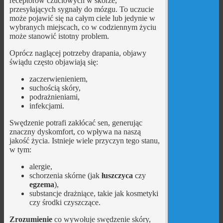
receptorów czuciowych w skórze,
przesyłających sygnały do mózgu. To uczucie
może pojawić się na całym ciele lub jedynie w
wybranych miejscach, co w codziennym życiu
może stanowić istotny problem.
Oprócz naglącej potrzeby drapania, objawy
świądu często objawiają się:
zaczerwienieniem,
suchością skóry,
podrażnieniami,
infekcjami.
Swędzenie potrafi zakłócać sen, generując
znaczny dyskomfort, co wpływa na naszą
jakość życia. Istnieje wiele przyczyn tego stanu,
w tym:
alergie,
schorzenia skórne (jak
łuszczyca
czy
egzema
),
substancje drażniące, takie jak kosmetyki
czy środki czyszczące.
Zrozumienie
co wywołuje swędzenie skóry,