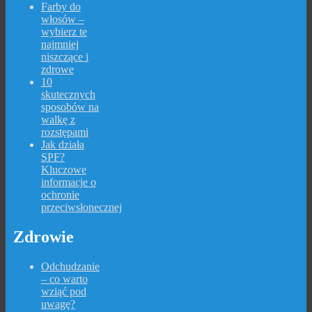
Farby do
włosów –
wybierz te
najmniej
niszczące i
zdrowe
10
skutecznych
sposobów na
walkę z
rozstępami
Jak działa
SPF?
Kluczowe
informacje o
ochronie
przeciwsłonecznej
Zdrowie
Odchudzanie
– co warto
wziąć pod
uwagę?