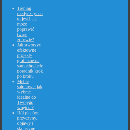
Trening
medyczny: co
to jest i jak
może
poprawić
twoje
zdrowie?
Jak stworzyć
efektowne
projekty
graficzne na
samochodach:
poradnik krok
po kroku
Meble
salonowe: jak
wybrać
idealne do
Twojego
wnętrza?
Ból pleców:
przyczyny,
objawy i
skuteczne