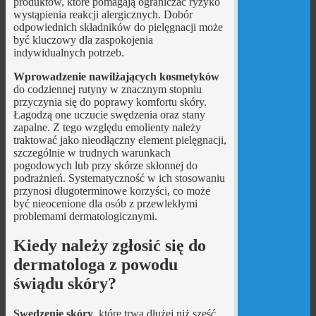
produktów, które pomagają ograniczać ryzyko
wystąpienia reakcji alergicznych. Dobór
odpowiednich składników do pielęgnacji może
być kluczowy dla zaspokojenia
indywidualnych potrzeb.
Wprowadzenie nawilżających kosmetyków
do codziennej rutyny w znacznym stopniu
przyczynia się do poprawy komfortu skóry.
Łagodzą one uczucie swędzenia oraz stany
zapalne. Z tego względu emolienty należy
traktować jako nieodłączny element pielęgnacji,
szczególnie w trudnych warunkach
pogodowych lub przy skórze skłonnej do
podrażnień. Systematyczność w ich stosowaniu
przynosi długoterminowe korzyści, co może
być nieocenione dla osób z przewlekłymi
problemami dermatologicznymi.
Kiedy należy zgłosić się do
dermatologa z powodu
świądu skóry?
Swędzenie skóry
, które trwa dłużej niż sześć