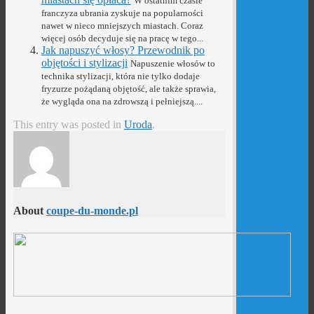
W ostatnim czasie
franczyza ubrania zyskuje na popularności
nawet w nieco mniejszych miastach. Coraz
więcej osób decyduje się na pracę w tego...
Jak napuszyć włosy? Przewodnik po
objętości i stylizacji
Napuszenie włosów to
technika stylizacji, która nie tylko dodaje
fryzurze pożądaną objętość, ale także sprawia,
że wygląda ona na zdrowszą i pełniejszą....
This entry was posted in
Uroda
.
About
coupe-du-monde.pl