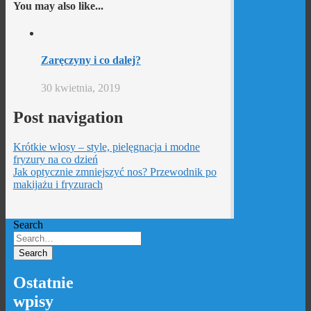
You may also like...
Zaręczyny i co dalej?
30 kwietnia, 2019
Post navigation
Krótkie włosy – style, pielęgnacja i modne
fryzury na co dzień
Jak optycznie zmniejszyć nos? Przewodnik po
makijażu i fryzurach
Search
Ostatnie
wpisy