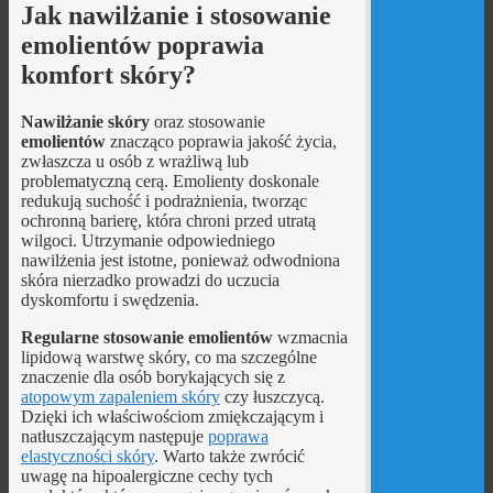
Jak nawilżanie i stosowanie
emolientów poprawia
komfort skóry?
Nawilżanie skóry
oraz stosowanie
emolientów
znacząco poprawia jakość życia,
zwłaszcza u osób z wrażliwą lub
problematyczną cerą. Emolienty doskonale
redukują suchość i podrażnienia, tworząc
ochronną barierę, która chroni przed utratą
wilgoci. Utrzymanie odpowiedniego
nawilżenia jest istotne, ponieważ odwodniona
skóra nierzadko prowadzi do uczucia
dyskomfortu i swędzenia.
Regularne stosowanie emolientów
wzmacnia
lipidową warstwę skóry, co ma szczególne
znaczenie dla osób borykających się z
atopowym zapaleniem skóry
czy łuszczycą.
Dzięki ich właściwościom zmiękczającym i
natłuszczającym następuje
poprawa
elastyczności skóry
. Warto także zwrócić
uwagę na hipoalergiczne cechy tych