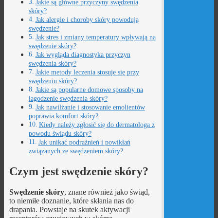
Jakie są główne przyczyny swędzenia
skóry?
Jak alergie i choroby skóry powodują
swędzenie?
Jak stres i zmiany temperatury wpływają na
swędzenie skóry?
Jak wygląda diagnostyka przyczyn
swędzenia skóry?
Jakie metody leczenia stosuje się przy
swędzeniu skóry?
Jakie są popularne domowe sposoby na
łagodzenie swędzenia skóry?
Jak nawilżanie i stosowanie emolientów
poprawia komfort skóry?
Kiedy należy zgłosić się do dermatologa z
powodu świądu skóry?
Jak unikać podrażnień i powikłań
związanych ze swędzeniem skóry?
Czym jest swędzenie skóry?
Swędzenie skóry
, znane również jako świąd,
to niemiłe doznanie, które skłania nas do
drapania. Powstaje na skutek aktywacji