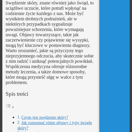
Swędzenie skóry, znane również jako świąd, to
uciążliwe uczucie, które potrafi wpłynąć na
codzienne życie każdego z nas. Może być
wynikiem drobnych podrażnień, ale w
niektórych przypadkach sygnalizuje
poważniejsze schorzenia, które wymagają
uwagi. Objawy towarzyszące, takie jak
zaczerwienienie czy pojawienie się wysypki,
mogą być kluczowe w postawieniu diagnozy.
Warto zrozumieć, jakie są przyczyny tego
nieprzyjemnego odczucia, aby skutecznie sobie
z nim radzić i uniknąć potencjalnych powikłań.
Współczesna medycyna oferuje różnorodne
metody leczenia, a także domowe sposoby,
które mogą przynieść ulgę w walce z tym
problemem.
Spis treści
Czym jest swędzenie skóry?
Jak rozpoznać różne objawy i typy świądu
skóry?