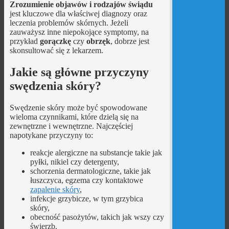
Zrozumienie objawów i rodzajów świądu
jest kluczowe dla właściwej diagnozy oraz
leczenia problemów skórnych. Jeżeli
zauważysz inne niepokojące symptomy, na
przykład
gorączkę
czy
obrzęk
, dobrze jest
skonsultować się z lekarzem.
Jakie są główne przyczyny
swędzenia skóry?
Swędzenie skóry może być spowodowane
wieloma czynnikami, które dzielą się na
zewnętrzne i wewnętrzne. Najczęściej
napotykane przyczyny to:
reakcje alergiczne na substancje takie jak
pyłki, nikiel czy detergenty,
schorzenia dermatologiczne, takie jak
łuszczyca, egzema czy kontaktowe
zapalenie skóry
,
infekcje grzybicze, w tym grzybica
skóry,
obecność pasożytów, takich jak wszy czy
świerzb.