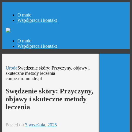
O mnie
Współpraca i kontakt
Skip
O mnie
to
Współpraca i kontakt
content
Uroda
Swędzenie skóry: Przyczyny, objawy i
skuteczne metody leczenia
coupe-du-monde.pl
Swędzenie skóry: Przyczyny,
objawy i skuteczne metody
leczenia
Posted on
3 września, 2025