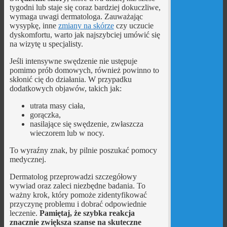
tygodni lub staje się coraz bardziej dokuczliwe,
wymaga uwagi dermatologa. Zauważając
wysypkę, inne
zmiany na skórze
czy uczucie
dyskomfortu, warto jak najszybciej umówić się
na wizytę u specjalisty.
Jeśli intensywne swędzenie nie ustępuje
pomimo prób domowych, również powinno to
skłonić cię do działania. W przypadku
dodatkowych objawów, takich jak:
utrata masy ciała,
gorączka,
nasilające się swędzenie, zwłaszcza
wieczorem lub w nocy.
To wyraźny znak, by pilnie poszukać pomocy
medycznej.
Dermatolog przeprowadzi szczegółowy
wywiad oraz zaleci niezbędne badania. To
ważny krok, który pomoże zidentyfikować
przyczynę problemu i dobrać odpowiednie
leczenie.
Pamiętaj, że szybka reakcja
znacznie zwiększa szanse na skuteczne