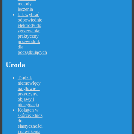
metody
leczenia
Jak wybrać
odpowiednie
elektrody do
zgrzewania:
praktyczny
przewodnik
dla
początkujących
Uroda
Trądzik
niemowlęcy
na głowie –
przyczyny,
objawy i
pielęgnacja
Kolagen w
skórze: klucz
do
elastyczności
i nawilżenia