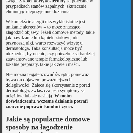
świąd. Z kolei
kortykosteroidy
są polecane w
przypadkach stanów zapalnych, skutecznie
eliminując nieprzyjemne doznania.
W kontekście alergii niezwykle istotne jest
unikanie alergenów – to może znacząco
złagodzić objawy. Jeżeli domowe metody, takie
jak nawilżanie lub kąpiele ziołowe, nie
przynoszą ulgi, warto rozważyć wizytę u
dermatologa. Taka konsultacja może być
niezbędna, by ocenić, czy potrzebne są bardziej
zaawansowane terapie farmakologiczne lub
lokalne preparaty, takie jak żele i maści.
Nie można bagatelizować świądu, ponieważ
bywa on objawem poważniejszych
dolegliwości. Zaleca się skorzystanie z porad
dermatologa, zwłaszcza jeśli symptomy są
uciążliwe lub się nasilają.
W moim
doświadczeniu, wczesne działanie potrafi
znacznie poprawić komfort życia.
Jakie są popularne domowe
sposoby na łagodzenie