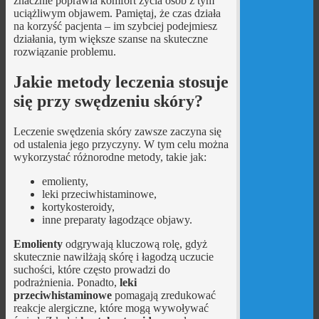
znacznie poprawia komfort życia osób z tym
uciążliwym objawem. Pamiętaj, że czas działa
na korzyść pacjenta – im szybciej podejmiesz
działania, tym większe szanse na skuteczne
rozwiązanie problemu.
Jakie metody leczenia stosuje
się przy swędzeniu skóry?
Leczenie swędzenia skóry zawsze zaczyna się
od ustalenia jego przyczyny. W tym celu można
wykorzystać różnorodne metody, takie jak:
emolienty,
leki przeciwhistaminowe,
kortykosteroidy,
inne preparaty łagodzące objawy.
Emolienty
odgrywają kluczową rolę, gdyż
skutecznie nawilżają skórę i łagodzą uczucie
suchości, które często prowadzi do
podrażnienia. Ponadto,
leki
przeciwhistaminowe
pomagają zredukować
reakcje alergiczne, które mogą wywoływać