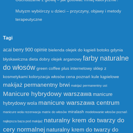
Mutyzm wybiórczy u dzieci – przyczyny, objawy i metody
terapeutyczne
Tagi
acai berry 900 opinie
bielenda olejek do kąpieli
botoks gdynia
farby naturalne
błyskawiczna dieta
dobry olejek arganowy
do włosów
green coffee plus
internetowy sklep z
kosmetykami
koloryzacja włosów cena poznań
kule kąpielowe
makijaż permanentny brwi
makijaż permanentny ust
Manicure hybrydowy warszawa
manicure
manicure warszawa centrum
hybrydowy wola
miralash
manicure wola rezerwacja
matrix do włosów
modelowanie włosów poznań
naturalny krem do twarzy do
najlepsza baza pod makijaż
cery normalnej
naturalny krem do twarzy do