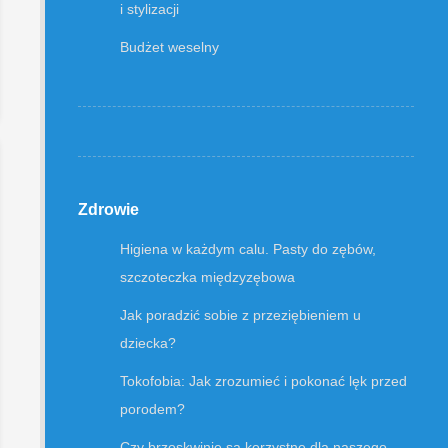
i stylizacji
Budżet weselny
Zdrowie
Higiena w każdym calu. Pasty do zębów,
szczoteczka międzyzębowa
Jak poradzić sobie z przeziębieniem u
dziecka?
Tokofobia: Jak zrozumieć i pokonać lęk przed
porodem?
Czy brzoskwinie są korzystne dla naszego