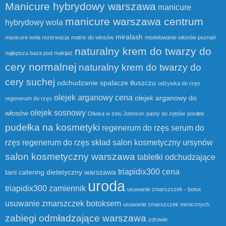
Manicure hybrydowy warszawa
manicure
manicure warszawa centrum
hybrydowy wola
miralash
manicure wola rezerwacja
matrix do włosów
modelowanie włosów poznań
naturalny krem do twarzy do
najlepsza baza pod makijaż
cery normalnej
naturalny krem do twarzy do
cery suchej
odchudzanie spalacze tłuszczu
odżywka do rzęs
olejek arganowy cena
olejek arganowy do
regenerum do rzęs
olejek sosnowy
włosów
Oliwka w żelu Johnson
pasty do zębów
posiłek
pudełka na kosmetyki
regenerum do rzęs serum do
rzęs
regenerum do rzęs skład
salon kosmetyczny ursynów
salon kosmetyczny warszawa
tabletki odchudzające
triapidix300 cena
tani catering dietetyczny warszawa
uroda
triapidix300 zamiennik
usuwanie zmarszczek - botox
usuwanie zmarszczek botoksem
usuwanie zmarszczek mimicznych
zabiegi odmładzające warszawa
zdrowie