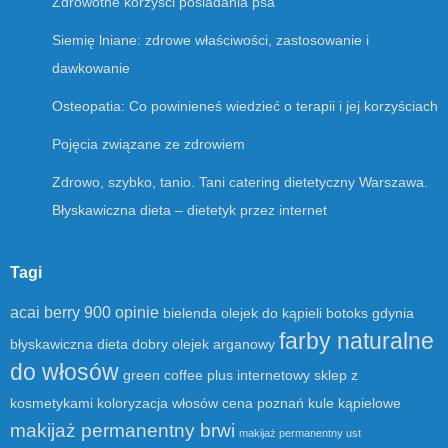
Zdrowotne korzyści posiadania psa
Siemię lniane: zdrowe właściwości, zastosowanie i
dawkowanie
Osteopatia: Co powinieneś wiedzieć o terapii i jej korzyściach
Pojęcia związane ze zdrowiem
Zdrowo, szybko, tanio. Tani catering dietetyczny Warszawa.
Błyskawiczna dieta – dietetyk przez internet
Tagi
acai berry 900 opinie
bielenda olejek do kąpieli
botoks gdynia
farby naturalne
błyskawiczna dieta
dobry olejek arganowy
do włosów
green coffee plus
internetowy sklep z
kosmetykami
koloryzacja włosów cena poznań
kule kąpielowe
makijaż permanentny brwi
makijaż permanentny ust