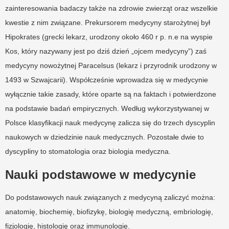
zainteresowania badaczy także na zdrowie zwierząt oraz wszelkie
kwestie z nim związane. Prekursorem medycyny starożytnej był
Hipokrates (grecki lekarz, urodzony około 460 r p. n.e na wyspie
Kos, który nazywany jest po dziś dzień „ojcem medycyny”) zaś
medycyny nowożytnej Paracelsus (lekarz i przyrodnik urodzony w
1493 w Szwajcarii). Współcześnie wprowadza się w medycynie
wyłącznie takie zasady, które oparte są na faktach i potwierdzone
na podstawie badań empirycznych. Według wykorzystywanej w
Polsce klasyfikacji nauk medycynę zalicza się do trzech dyscyplin
naukowych w dziedzinie nauk medycznych. Pozostałe dwie to
dyscypliny to stomatologia oraz biologia medyczna.
Nauki podstawowe w medycynie
Do podstawowych nauk związanych z medycyną zaliczyć można:
anatomię, biochemię, biofizykę, biologię medyczną, embriologię,
fizjologię, histologię oraz immunologię.