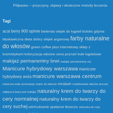
Półpasiec – przyczyny, objawy i skuteczne metody leczenia
Tagi
acai berry 900 opinie
bielenda olejek do kąpieli
botoks gdynia
farby naturalne
błyskawiczna dieta
dobry olejek arganowy
do włosów
green coffee plus
internetowy sklep z
kosmetykami
koloryzacja włosów cena poznań
kule kąpielowe
makijaż permanentny brwi
makijaż permanentny ust
Manicure hybrydowy warszawa
manicure
manicure warszawa centrum
hybrydowy wola
miralash
manicure wola rezerwacja
matrix do włosów
modelowanie włosów poznań
naturalny krem do twarzy do
najlepsza baza pod makijaż
cery normalnej
naturalny krem do twarzy do
cery suchej
odchudzanie spalacze tłuszczu
odżywka do rzęs