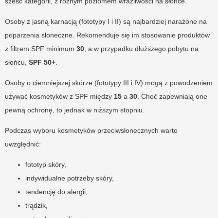
sześć kategorii, z różnym poziomem wrażliwości na słońce.
Osoby z jasną karnacją (fototypy I i II) są najbardziej narażone na
poparzenia słoneczne. Rekomenduje się im stosowanie produktów
z filtrem SPF minimum
30
, a w przypadku dłuższego pobytu na
słońcu,
SPF 50+
.
Osoby o ciemniejszej skórze (fototypy III i IV) mogą z powodzeniem
używać kosmetyków z SPF między
15
a
30
. Choć zapewniają one
pewną ochronę, to jednak w niższym stopniu.
Podczas wyboru kosmetyków przeciwsłonecznych warto
uwzględnić:
fototyp skóry,
indywidualne potrzeby skóry,
tendencję do alergii,
trądzik,