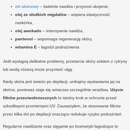
żel aloesowy
– świetnie nawilża i przynosi ukojenie,
olej ze słodkich migdałów
– wspiera elastyczność
naskórka,
olej awokado
– intensywnie nawilża,
pantenol
– wspomaga regenerację skóry,
witamina E
– łagodzi podrażnienia.
Jeśli wystąpią delikatne problemy, przetarcie skóry sokiem z cytryny
lub wodą różaną może przynieść ulgę.
Kiedy skóra jest świeżo po depilacji, unikajmy wystawiania jej na
słońce, ponieważ staje się wówczas szczególnie wrażliwa.
Użycie
filtrów przeciwsłonecznych
to istotny krok w ochronie przed
szkodliwymi promieniami UV. Zauważyłem, że stosowanie filtrów
przez kilka dni po depilacji znacząco redukuje ryzyko podrażnień.
Regularne nawilżanie oraz sięganie po kosmetyki łagodzące to