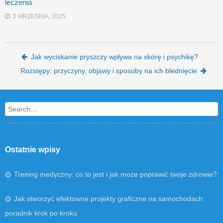
leczenia
3 WRZEŚNIA, 2025
Post navigation
Jak wyciskanie pryszczy wpływa na skórę i psychikę?
Rozstępy: przyczyny, objawy i sposoby na ich blednięcie
Search
Ostatnie wpisy
Trening medyczny: co to jest i jak może poprawić twoje zdrowie?
Jak stworzyć efektowne projekty graficzne na samochodach:
poradnik krok po kroku