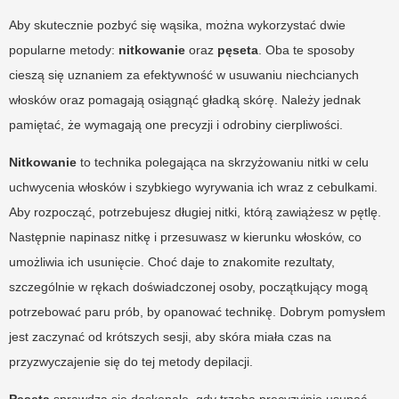
Aby skutecznie pozbyć się wąsika, można wykorzystać dwie
popularne metody:
nitkowanie
oraz
pęseta
. Oba te sposoby
cieszą się uznaniem za efektywność w usuwaniu niechcianych
włosków oraz pomagają osiągnąć gładką skórę. Należy jednak
pamiętać, że wymagają one precyzji i odrobiny cierpliwości.
Nitkowanie
to technika polegająca na skrzyżowaniu nitki w celu
uchwycenia włosków i szybkiego wyrywania ich wraz z cebulkami.
Aby rozpocząć, potrzebujesz długiej nitki, którą zawiążesz w pętlę.
Następnie napinasz nitkę i przesuwasz w kierunku włosków, co
umożliwia ich usunięcie. Choć daje to znakomite rezultaty,
szczególnie w rękach doświadczonej osoby, początkujący mogą
potrzebować paru prób, by opanować technikę. Dobrym pomysłem
jest zaczynać od krótszych sesji, aby skóra miała czas na
przyzwyczajenie się do tej metody depilacji.
Pęseta
sprawdza się doskonale, gdy trzeba precyzyjnie usunąć