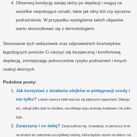
Obserwuj kondycję swojej skóry po depilacji i reaguj na
wszelkie niepokojące oznaki, takie jak silny ból czy wyraźne
podrażnienia. W przypadku wystąpienia takich objawów
warto skonsultować się z dermatologiem.
Stosowanie tych wskazówek oraz odpowiednich kosmetyków
łagodzących pomoże Ci cieszyć się bezpieczną i komfortową
depilacją, zmniejszając jednocześnie ryzyko podrażnień i innych
reakcji skórnych.
Podobne posty:
Jak korzystać z działania olejków w pielęgnacji urody i
nie tylko?
Ludzie zawsze lubili otaczać się pięknymi zapachami. Dlatego
też, odkąd tylko było to możliwe, wszelkiego typu aromaty kwiatowe i nie tylko
były...
Zaręczyny i co dalej?
Zaręczyliście się. Gratulacje, to pierwszy krok
na drodze do założenia szczęśliwej rodziny, która będzie razem na dobre i na