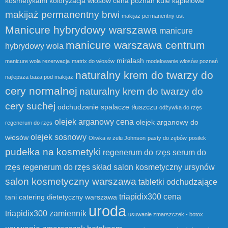
kosmetykami
koloryzacja włosów cena poznań
kule kąpielowe
makijaż permanentny brwi
makijaż permanentny ust
Manicure hybrydowy warszawa
manicure
manicure warszawa centrum
hybrydowy wola
miralash
manicure wola rezerwacja
matrix do włosów
modelowanie włosów poznań
naturalny krem do twarzy do
najlepsza baza pod makijaż
cery normalnej
naturalny krem do twarzy do
cery suchej
odchudzanie spalacze tłuszczu
odżywka do rzęs
olejek arganowy cena
olejek arganowy do
regenerum do rzęs
olejek sosnowy
włosów
Oliwka w żelu Johnson
pasty do zębów
posiłek
pudełka na kosmetyki
regenerum do rzęs serum do
rzęs
regenerum do rzęs skład
salon kosmetyczny ursynów
salon kosmetyczny warszawa
tabletki odchudzające
triapidix300 cena
tani catering dietetyczny warszawa
uroda
triapidix300 zamiennik
usuwanie zmarszczek - botox