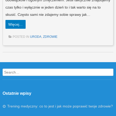
obowiązków i ogólnym zmęczeniem. Jeśli faktycznie znajdujemy
czas tylko i wyłącznie w jeden dzień to i tak warto się na to
skusić. Często sami nie zdajemy sobie sprawy jak…
Więcej…
POSTED IN
URODA
,
ZDROWIE
Post navigation
Search
Ostatnie wpisy
Trening medyczny: co to jest i jak może poprawić twoje zdrowie?