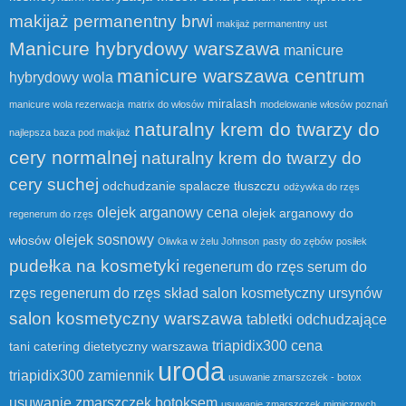
makijaż permanentny brwi
makijaż permanentny ust
Manicure hybrydowy warszawa
manicure
manicure warszawa centrum
hybrydowy wola
miralash
manicure wola rezerwacja
matrix do włosów
modelowanie włosów poznań
naturalny krem do twarzy do
najlepsza baza pod makijaż
cery normalnej
naturalny krem do twarzy do
cery suchej
odchudzanie spalacze tłuszczu
odżywka do rzęs
olejek arganowy cena
olejek arganowy do
regenerum do rzęs
olejek sosnowy
włosów
Oliwka w żelu Johnson
pasty do zębów
posiłek
pudełka na kosmetyki
regenerum do rzęs serum do
rzęs
regenerum do rzęs skład
salon kosmetyczny ursynów
salon kosmetyczny warszawa
tabletki odchudzające
triapidix300 cena
tani catering dietetyczny warszawa
uroda
triapidix300 zamiennik
usuwanie zmarszczek - botox
usuwanie zmarszczek botoksem
usuwanie zmarszczek mimicznych