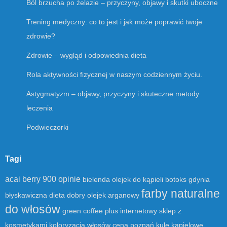
Ból brzucha po żelazie – przyczyny, objawy i skutki uboczne
Trening medyczny: co to jest i jak może poprawić twoje
zdrowie?
Zdrowie – wygląd i odpowiednia dieta
Rola aktywności fizycznej w naszym codziennym życiu.
Astygmatyzm – objawy, przyczyny i skuteczne metody
leczenia
Podwieczorki
Tagi
acai berry 900 opinie
bielenda olejek do kąpieli
botoks gdynia
farby naturalne
błyskawiczna dieta
dobry olejek arganowy
do włosów
green coffee plus
internetowy sklep z
kosmetykami
koloryzacja włosów cena poznań
kule kąpielowe