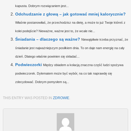
kapusta. Dobrym rozwiązaniem jest...
Odchudzanie z głową – jak gotować mniej kalorycznie?
Właśnie postanowiłaś, że przechodzisz na dietę, a może to już Twoje któreś z
kolei podejście? Nieważne, ważne jest to, że wcale nie...
Śniadania – dlaczego są ważne?
Niewątpliwie trzeba przyznać, że
śniadanie jest najważniejszym posiłkiem dnia. To on daje nam energię na cały
dzień. Dlatego właśnie powinien się składać...
Podwieczorki
Między obiadem a kolacją znaczna część ludzi spożywa
podwieczorek. Dylematem może być wybór, na co tak naprawdę się
zdecydować. Dobrym pomysłem są...
THIS ENTRY WAS POSTED IN
ZDROWIE
.