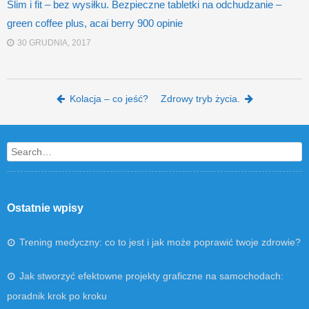
Slim i fit – bez wysiłku. Bezpieczne tabletki na odchudzanie –
green coffee plus, acai berry 900 opinie
30 GRUDNIA, 2017
Post navigation
Kolacja – co jeść?
Zdrowy tryb życia.
Search
Ostatnie wpisy
Trening medyczny: co to jest i jak może poprawić twoje zdrowie?
Jak stworzyć efektowne projekty graficzne na samochodach:
poradnik krok po kroku