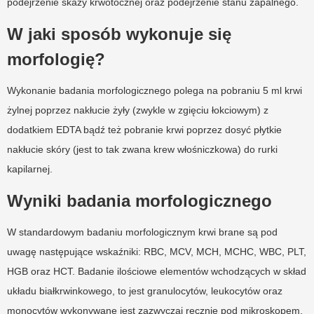
podejrzenie skazy krwotocznej oraz podejrzenie stanu zapalnego.
W jaki sposób wykonuje się
morfologię?
Wykonanie badania morfologicznego polega na pobraniu 5 ml krwi
żylnej poprzez nakłucie żyły (zwykle w zgięciu łokciowym) z
dodatkiem EDTA bądź też pobranie krwi poprzez dosyć płytkie
nakłucie skóry (jest to tak zwana krew włośniczkowa) do rurki
kapilarnej.
Wyniki badania morfologicznego
W standardowym badaniu morfologicznym krwi brane są pod
uwagę następujące wskaźniki: RBC, MCV, MCH, MCHC, WBC, PLT,
HGB oraz HCT. Badanie ilościowe elementów wchodzących w skład
układu białkrwinkowego, to jest granulocytów, leukocytów oraz
monocytów wykonywane jest zazwyczaj ręcznie pod mikroskopem,