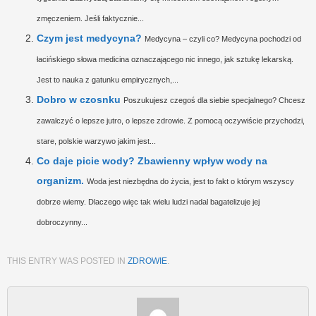
zmęczeniem. Jeśli faktycznie...
Czym jest medycyna?
Medycyna – czyli co? Medycyna pochodzi od
łacińskiego słowa medicina oznaczającego nic innego, jak sztukę lekarską.
Jest to nauka z gatunku empirycznych,...
Dobro w czosnku
Poszukujesz czegoś dla siebie specjalnego? Chcesz
zawalczyć o lepsze jutro, o lepsze zdrowie. Z pomocą oczywiście przychodzi,
stare, polskie warzywo jakim jest...
Co daje picie wody? Zbawienny wpływ wody na
organizm.
Woda jest niezbędna do życia, jest to fakt o którym wszyscy
dobrze wiemy. Dlaczego więc tak wielu ludzi nadal bagatelizuje jej
dobroczynny...
THIS ENTRY WAS POSTED IN
ZDROWIE
.