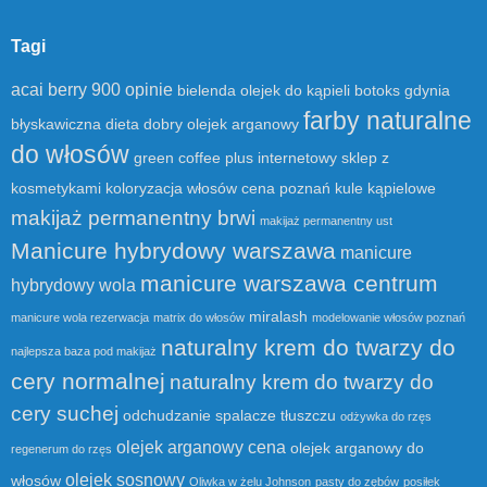
Tagi
acai berry 900 opinie
bielenda olejek do kąpieli
botoks gdynia
farby naturalne
błyskawiczna dieta
dobry olejek arganowy
do włosów
green coffee plus
internetowy sklep z
kosmetykami
koloryzacja włosów cena poznań
kule kąpielowe
makijaż permanentny brwi
makijaż permanentny ust
Manicure hybrydowy warszawa
manicure
manicure warszawa centrum
hybrydowy wola
miralash
manicure wola rezerwacja
matrix do włosów
modelowanie włosów poznań
naturalny krem do twarzy do
najlepsza baza pod makijaż
cery normalnej
naturalny krem do twarzy do
cery suchej
odchudzanie spalacze tłuszczu
odżywka do rzęs
olejek arganowy cena
olejek arganowy do
regenerum do rzęs
olejek sosnowy
włosów
Oliwka w żelu Johnson
pasty do zębów
posiłek