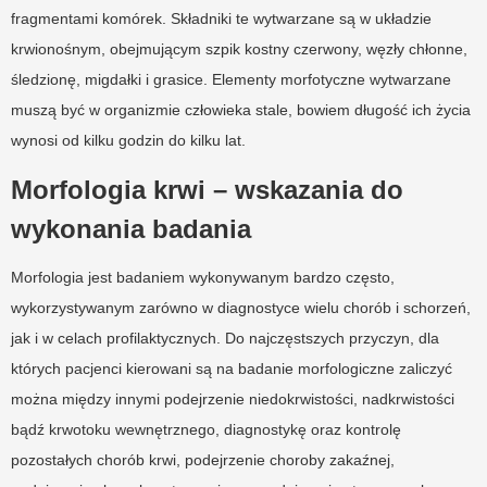
fragmentami komórek. Składniki te wytwarzane są w układzie
krwionośnym, obejmującym szpik kostny czerwony, węzły chłonne,
śledzionę, migdałki i grasice. Elementy morfotyczne wytwarzane
muszą być w organizmie człowieka stale, bowiem długość ich życia
wynosi od kilku godzin do kilku lat.
Morfologia krwi – wskazania do
wykonania badania
Morfologia jest badaniem wykonywanym bardzo często,
wykorzystywanym zarówno w diagnostyce wielu chorób i schorzeń,
jak i w celach profilaktycznych. Do najczęstszych przyczyn, dla
których pacjenci kierowani są na badanie morfologiczne zaliczyć
można między innymi podejrzenie niedokrwistości, nadkrwistości
bądź krwotoku wewnętrznego, diagnostykę oraz kontrolę
pozostałych chorób krwi, podejrzenie choroby zakaźnej,