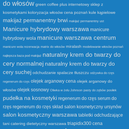
do włosów
green coffee plus
internetowy sklep z
kosmetykami
koloryzacja włosów cena poznań
kule kąpielowe
makijaż permanentny brwi
makijaż permanentny ust
Manicure hybrydowy warszawa
manicure
manicure warszawa centrum
hybrydowy wola
miralash
manicure wola rezerwacja
matrix do włosów
modelowanie włosów poznań
naturalny krem do twarzy do
najlepsza baza pod makijaż
cery normalnej
naturalny krem do twarzy do
cery suchej
odchudzanie spalacze tłuszczu
odżywka do rzęs
olejek arganowy cena
olejek arganowy do
regenerum do rzęs
olejek sosnowy
włosów
Oliwka w żelu Johnson
pasty do zębów
posiłek
pudełka na kosmetyki
regenerum do rzęs serum do
rzęs
regenerum do rzęs skład
salon kosmetyczny ursynów
salon kosmetyczny warszawa
tabletki odchudzające
triapidix300 cena
tani catering dietetyczny warszawa