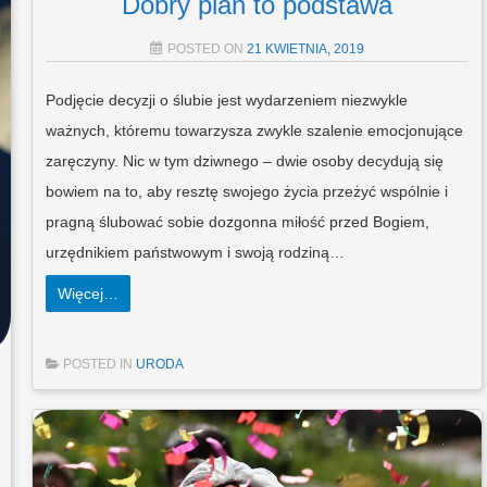
Dobry plan to podstawa
POSTED ON
21 KWIETNIA, 2019
Podjęcie decyzji o ślubie jest wydarzeniem niezwykle
ważnych, któremu towarzysza zwykle szalenie emocjonujące
zaręczyny. Nic w tym dziwnego – dwie osoby decydują się
bowiem na to, aby resztę swojego życia przeżyć wspólnie i
pragną ślubować sobie dozgonna miłość przed Bogiem,
urzędnikiem państwowym i swoją rodziną…
Więcej…
POSTED IN
URODA