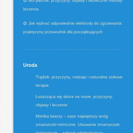
Ból pleców: przyczyny, objawy i skuteczne metody
leczenia
Jak wybrać odpowiednie elektrody do zgrzewania:
praktyczny przewodnik dla początkujących
Uroda
Trądzik: przyczyny, rodzaje i naturalne ziołowe
terapie
Łuszcząca się skóra na nosie: przyczyny,
objawy i leczenie
Mimika twarzy – nasz największy wróg:
zmarszczki mimiczne. Usuwanie zmarszczek
mimicznych – zabiegi odmładzające