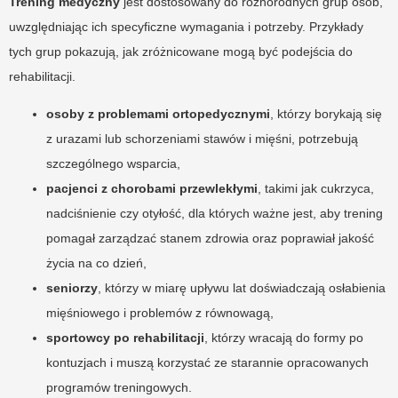
Trening medyczny
jest dostosowany do różnorodnych grup osób,
uwzględniając ich specyficzne wymagania i potrzeby. Przykłady
tych grup pokazują, jak zróżnicowane mogą być podejścia do
rehabilitacji.
osoby z problemami ortopedycznymi
, którzy borykają się
z urazami lub schorzeniami stawów i mięśni, potrzebują
szczególnego wsparcia,
pacjenci z chorobami przewlekłymi
, takimi jak cukrzyca,
nadciśnienie czy otyłość, dla których ważne jest, aby trening
pomagał zarządzać stanem zdrowia oraz poprawiał jakość
życia na co dzień,
seniorzy
, którzy w miarę upływu lat doświadczają osłabienia
mięśniowego i problemów z równowagą,
sportowcy po rehabilitacji
, którzy wracają do formy po
kontuzjach i muszą korzystać ze starannie opracowanych
programów treningowych.