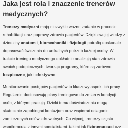
Jaka jest rola i znaczenie trenerów
medycznych?
Trenerzy medyczni
mają niezwykle ważne zadanie w procesie
rehabilitacji oraz poprawy zdrowia pacjentów. Dzięki swojej wiedzy z
dziedziny
anatomii
,
biomechaniki
i
fizjologii
potrafią doskonale
dopasować ćwiczenia do unikalnych potrzeb każdej osoby. W
trakcie treningu medycznego dokładnie analizują stan zdrowia
swoich podopiecznych, tworząc programy, które są zarówno
bezpieczne
, jak i
efektywne
.
Monitorowanie postępów pacjentów to kluczowy aspekt ich pracy.
Regularnie dostosowują plany treningowe do zmian w kondycji
osób, z którymi pracują. Dzięki temu doświadczeniu mogą
skutecznie zapobiegać kontuzjom oraz wspierać osiąganie
zamierzonych celów zdrowotnych. Co więcej, trenerzy często
współpracują z innymi specjalistami, takimi jak
fizjoterapeuci
czy