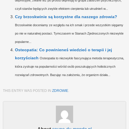
depresyjne, zwane też po prostu depresją to grupa zaburzeń psychicznych,
czyli stanów będących zwykle efektem cierpienia lub utrudnień w...
Czy brzoskwinie są korzystne dla naszego zdrowia?
Brzoskwinie doceniamy ze względu na ich smak i przede wszystkim sięgamy
po nie w naturalnej postaci. Tymczasem w Stanach Zjednoczonych niezwykle
popularne...
Osteopatia: Co powinieneś wiedzieć o terapii i jej
korzyściach
Osteopatia to niezwykle fascynująca metoda terapeutyczna,
która zyskuje na popularności wśród osób poszukujących holisticznych
rozwiązań zdrowotnych. Bazując na założeniu, że organizm działa...
THIS ENTRY WAS POSTED IN
ZDROWIE
.