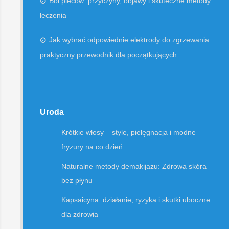
Ból pleców: przyczyny, objawy i skuteczne metody
leczenia
Jak wybrać odpowiednie elektrody do zgrzewania:
praktyczny przewodnik dla początkujących
Uroda
Krótkie włosy – style, pielęgnacja i modne
fryzury na co dzień
Naturalne metody demakijażu: Zdrowa skóra
bez płynu
Kapsaicyna: działanie, ryzyka i skutki uboczne
dla zdrowia