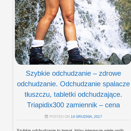
Szybkie odchudzanie – zdrowe
odchudzanie. Odchudzanie spalacze
tłuszczu, tabletki odchudzające.
Triapidix300 zamiennik – cena
POSTED ON
14 GRUDNIA, 2017
Szybkie odchudzanie to temat, który interesuje wiele osób