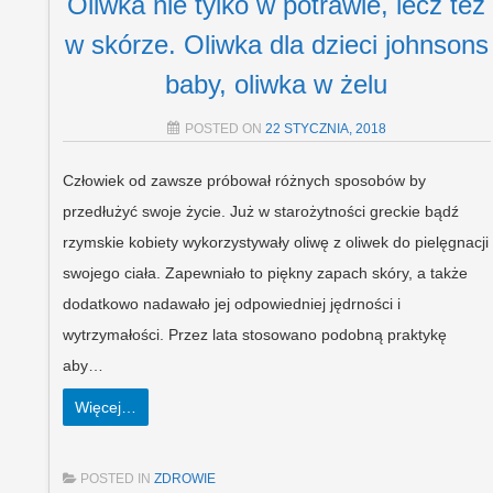
Oliwka nie tylko w potrawie, lecz też
w skórze. Oliwka dla dzieci johnsons
baby, oliwka w żelu
POSTED ON
22 STYCZNIA, 2018
Człowiek od zawsze próbował różnych sposobów by
przedłużyć swoje życie. Już w starożytności greckie bądź
rzymskie kobiety wykorzystywały oliwę z oliwek do pielęgnacji
swojego ciała. Zapewniało to piękny zapach skóry, a także
dodatkowo nadawało jej odpowiedniej jędrności i
wytrzymałości. Przez lata stosowano podobną praktykę
aby…
Więcej…
POSTED IN
ZDROWIE