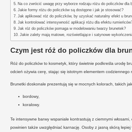
Na co zwrócić uwagę przy wyborze rodzaju różu do policzków dla 
Jakie formy różu do policzków są dostępne i jak je stosować?
Jak aplikować róż do policzków, by uzyskać naturalny efekt u bru
Jak kontrolować intensywność aplikacji różu dla efektu rumieńców
Jak róż do policzków pomaga w modelowaniu twarzy brunetek?
Jakie zalety mają matowe, rozświetlające i satynowe wykończeni
Czym jest róż do policzków dla bru
Róż do policzków to kosmetyk, który świetnie podkreśla urodę b
odcień ożywia cerę, stając się istotnym elementem codziennego 
Brunetki doskonale prezentują się w mocnych kolorach, takich jak
bordowy,
koralowy.
Te intensywne barwy wspaniale kontrastują z ciemnymi włosami, do
powinien także uwzględniać karnację. Osoby z jasną skórą lepiej 