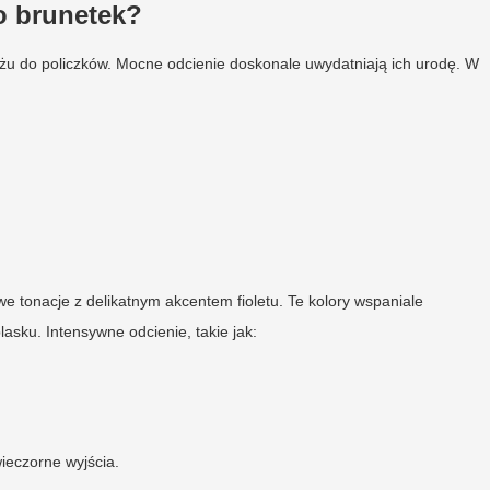
do brunetek?
óżu do policzków. Mocne odcienie doskonale uwydatniają ich urodę. W
e tonacje z delikatnym akcentem fioletu. Te kolory wspaniale
asku. Intensywne odcienie, takie jak:
ieczorne wyjścia.