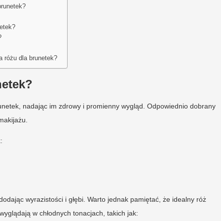
brunetek?
netek?
?
a różu dla brunetek?
netek?
runetek, nadając im zdrowy i promienny wygląd. Odpowiednio dobrany
makijażu.
:
dając wyrazistości i głębi. Warto jednak pamiętać, że idealny róż
wyglądają w chłodnych tonacjach, takich jak: