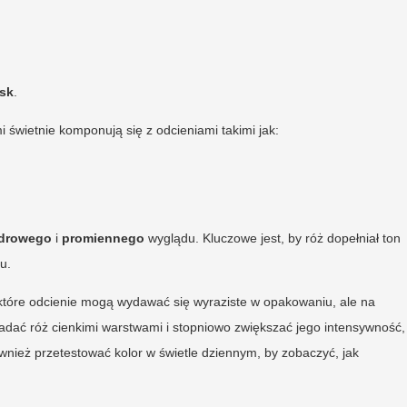
ask
.
 świetnie komponują się z odcieniami takimi jak:
drowego
i
promiennego
wyglądu. Kluczowe jest, by róż dopełniał ton
u.
ektóre odcienie mogą wydawać się wyraziste w opakowaniu, ale na
ładać róż cienkimi warstwami i stopniowo zwiększać jego intensywność,
wnież przetestować kolor w świetle dziennym, by zobaczyć, jak