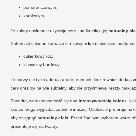
pomarańczowym,
koralowym.
Te kolory doskonale ożywiają cerę i podkreślają jej
naturalny bl
Natomiast chłodne karnacje z różowymi lub niebieskimi podtonami
cukierkowy róż,
klasyczny bordowy.
Te barwy nie tylko adorują urodę brunetek, lecz również dodają
z
cery oraz był na tyle subtelny, aby nie przyćmiewał reszty makijaż
Ponadto, warto zastanowić się nad
intensywnością koloru
. Ni
skórze mogą wyglądać zupełnie inaczej. Osobiście preferuję nak
aby osiągnąć
naturalny efekt
. Przed finalnym wyborem warto ró
prezentuje się na twarzy.