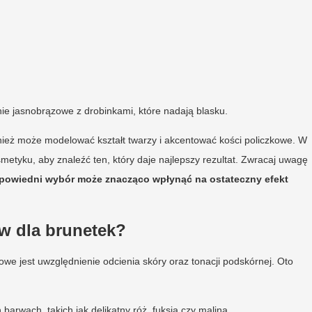
nie jasnobrązowe z drobinkami, które nadają blasku.
wnież może modelować kształt twarzy i akcentować kości policzkowe. W
tyku, aby znaleźć ten, który daje najlepszy rezultat. Zwracaj uwagę
powiedni wybór może znacząco wpłynąć na ostateczny efekt
w dla brunetek?
owe jest uwzględnienie odcienia skóry oraz tonacji podskórnej. Oto
barwach, takich jak delikatny róż, fuksja czy malina,