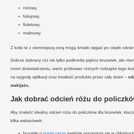
różowy,
fuksjowy,
fioletowy,
malinowy.
Z kolei te z ciemniejszą cerą mogą śmiało sięgać po ciepłe odcie
Dobrze dobrany róż nie tylko podkreśla piękno brunetek, ale ró
moim doświadczeniu, warto próbować różnych rodzajów tego kosme
na wygodę aplikacji oraz trwałość produktu przez cały dzień –
od
makijażu.
Jak dobrać odcień różu do policzkó
Aby znaleźć idealny odcień różu do policzków dla brunetek, klucz
kilka wskazówek:
brunetki o
jasnej cerze
świetnie prezentują się w chłodnych 