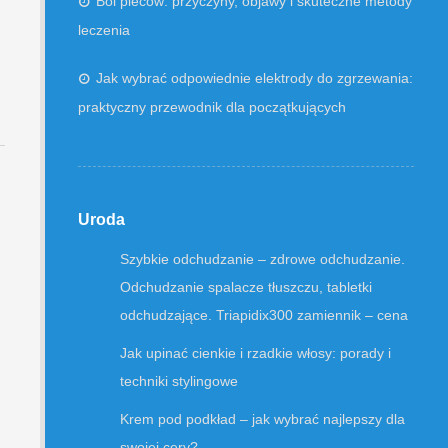
Ból pleców: przyczyny, objawy i skuteczne metody
leczenia
Jak wybrać odpowiednie elektrody do zgrzewania:
praktyczny przewodnik dla początkujących
Uroda
Szybkie odchudzanie – zdrowe odchudzanie.
Odchudzanie spalacze tłuszczu, tabletki
odchudzające. Triapidix300 zamiennik – cena
Jak upinać cienkie i rzadkie włosy: porady i
techniki stylingowe
Krem pod podkład – jak wybrać najlepszy dla
swojej cery?