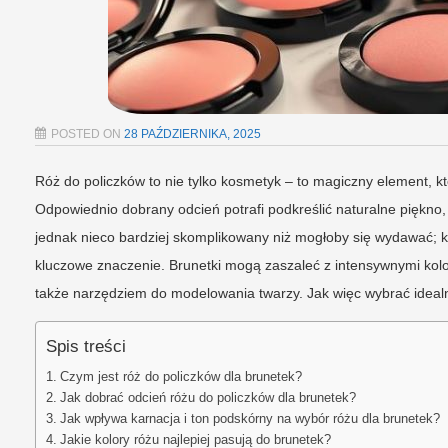
POSTED ON
28 PAŹDZIERNIKA, 2025
Róż do policzków to nie tylko kosmetyk – to magiczny element, k
Odpowiednio dobrany odcień potrafi podkreślić naturalne piękno,
jednak nieco bardziej skomplikowany niż mogłoby się wydawać; k
kluczowe znaczenie. Brunetki mogą zaszaleć z intensywnymi kolor
także narzędziem do modelowania twarzy. Jak więc wybrać idealn
Spis treści
Czym jest róż do policzków dla brunetek?
Jak dobrać odcień różu do policzków dla brunetek?
Jak wpływa karnacja i ton podskórny na wybór różu dla brunetek?
Jakie kolory różu najlepiej pasują do brunetek?