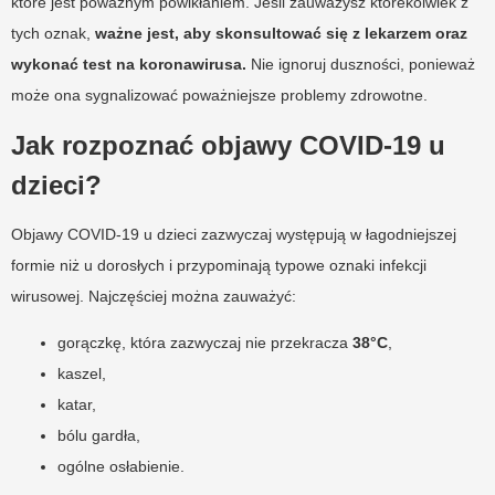
które jest poważnym powikłaniem. Jeśli zauważysz którekolwiek z
tych oznak,
ważne jest, aby skonsultować się z lekarzem oraz
wykonać test na koronawirusa.
Nie ignoruj duszności, ponieważ
może ona sygnalizować poważniejsze problemy zdrowotne.
Jak rozpoznać objawy COVID-19 u
dzieci?
Objawy COVID-19 u dzieci zazwyczaj występują w łagodniejszej
formie niż u dorosłych i przypominają typowe oznaki infekcji
wirusowej. Najczęściej można zauważyć:
gorączkę, która zazwyczaj nie przekracza
38°C
,
kaszel,
katar,
bólu gardła,
ogólne osłabienie.