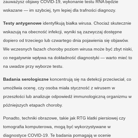
zauważysz objawy COVID-19, wykonanie testu RNA będzie
wskazane — im szybciej, tym lepiej dla trafności diagnozy.
Testy antygenowe
identyfikują białka wirusa. Chociaż skutecznie
wskazują na obecność infekcji, wyniki są zazwyczaj dostępne
dopiero od trzeciego lub czwartego dnia pojawienia się objawów.
We wczesnych fazach choroby poziom wirusa może być zbyt niski,
co negatywnie wpływa na dokładność diagnostyki — warto mieć to
na uwadze przy wyborze testu.
Badania serologiczne
koncentrują się na detekcji przeciwciał, co
umożliwia ocenę, czy osoba miała styczność z wirusem w
przeszłości lub analizuje odpowiedź immunologiczną organizmu w
późniejszych etapach choroby.
Ponadto, techniki obrazowe, takie jak RTG klatki piersiowej czy
tomografia komputerowa, mogą być wykorzystywane w
diagnostyce COVID-19. Te badania pomagają w ocenie