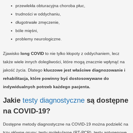
przewlekła obturacyjna choroba płuc,
trudności w oddychaniu,
długotrwałe zmęczenie,
bóle mięśni,
problemy neurologiczne.
Zjawisko
long COVID
to nie tylko kłopoty z oddychaniem, lecz
także wiele innych dolegliwości, które mogą znacznie wpłynąć na
jakość życia. Dlatego
kluczowe jest właściwe diagnozowanie i
rehabilitacja, które powinny być dostosowywane do
indywidualnych potrzeb każdego pacjenta.
Jakie
testy diagnostyczne
są dostępne
na COVID-19?
Dostępne metody diagnostyczne na COVID-19 można podzielić na
trzy główne grupy: testy molekularne (RT-PCR), testy antygenowe