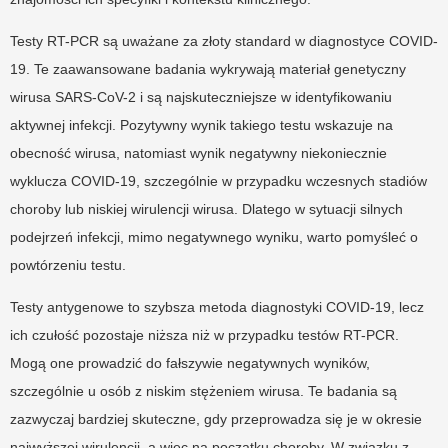
Testy RT-PCR są uważane za złoty standard w diagnostyce COVID-
19. Te zaawansowane badania wykrywają materiał genetyczny
wirusa SARS-CoV-2 i są najskuteczniejsze w identyfikowaniu
aktywnej infekcji. Pozytywny wynik takiego testu wskazuje na
obecność wirusa, natomiast wynik negatywny niekoniecznie
wyklucza COVID-19, szczególnie w przypadku wczesnych stadiów
choroby lub niskiej wirulencji wirusa. Dlatego w sytuacji silnych
podejrzeń infekcji, mimo negatywnego wyniku, warto pomyśleć o
powtórzeniu testu.
Testy antygenowe to szybsza metoda diagnostyki COVID-19, lecz
ich czułość pozostaje niższa niż w przypadku testów RT-PCR.
Mogą one prowadzić do fałszywie negatywnych wyników,
szczególnie u osób z niskim stężeniem wirusa. Te badania są
zazwyczaj bardziej skuteczne, gdy przeprowadza się je w okresie
najwyższej wirulencji, a więc na początku choroby. W związku z