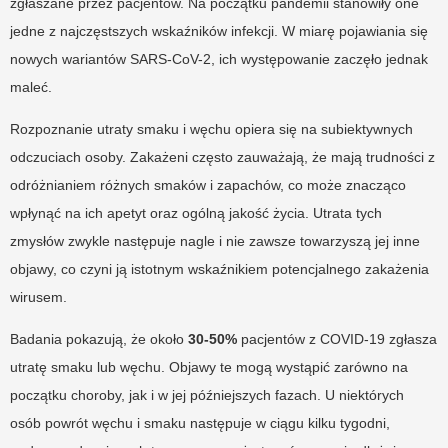
zgłaszane przez pacjentów. Na początku pandemii stanowiły one
jedne z najczęstszych wskaźników infekcji. W miarę pojawiania się
nowych wariantów SARS-CoV-2, ich występowanie zaczęło jednak
maleć.
Rozpoznanie utraty smaku i węchu opiera się na subiektywnych
odczuciach osoby. Zakażeni często zauważają, że mają trudności z
odróżnianiem różnych smaków i zapachów, co może znacząco
wpłynąć na ich apetyt oraz ogólną jakość życia. Utrata tych
zmysłów zwykle następuje nagle i nie zawsze towarzyszą jej inne
objawy, co czyni ją istotnym wskaźnikiem potencjalnego zakażenia
wirusem.
Badania pokazują, że około
30-50%
pacjentów z COVID-19 zgłasza
utratę smaku lub węchu. Objawy te mogą wystąpić zarówno na
początku choroby, jak i w jej późniejszych fazach. U niektórych
osób powrót węchu i smaku następuje w ciągu kilku tygodni,