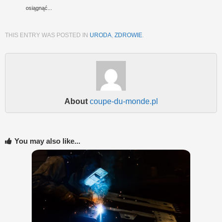
osiągnąć...
THIS ENTRY WAS POSTED IN
URODA
,
ZDROWIE
.
About
coupe-du-monde.pl
You may also like...