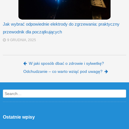
Jak wybrać odpowiednie elektrody do zgrzewania: praktyczny
przewodnik dla początkujących
9 GRUDNIA, 2025
Post navigation
W jaki sposób dbać o zdrowie i sylwetkę?
Odchudzanie – co warto wziąć pod uwagę?
Search
Ostatnie wpisy