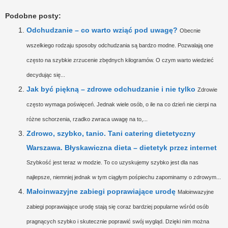
Podobne posty:
Odchudzanie – co warto wziąć pod uwagę?
Obecnie
wszelkiego rodzaju sposoby odchudzania są bardzo modne. Pozwalają one
często na szybkie zrzucenie zbędnych kilogramów. O czym warto wiedzieć
decydując się...
Jak być piękną – zdrowe odchudzanie i nie tylko
Zdrowie
często wymaga poświęceń. Jednak wiele osób, o ile na co dzień nie cierpi na
różne schorzenia, rzadko zwraca uwagę na to,...
Zdrowo, szybko, tanio. Tani catering dietetyczny
Warszawa. Błyskawiczna dieta – dietetyk przez internet
Szybkość jest teraz w modzie. To co uzyskujemy szybko jest dla nas
najlepsze, niemniej jednak w tym ciągłym pośpiechu zapominamy o zdrowym...
Małoinwazyjne zabiegi poprawiające urodę
Małoinwazyjne
zabiegi poprawiające urodę stają się coraz bardziej popularne wśród osób
pragnących szybko i skutecznie poprawić swój wygląd. Dzięki nim można