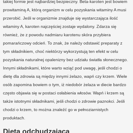
takiej formie jest najbardziej bezpieczny. Beta-karoten jest bowiem
prowitaminą A, którą organizm w celu pozyskania witaminy A musi
przerobić. Jeśli w organizmie znajduje się wystarczająca ilość
witaminy A, karoten najczęściej zostaje wydalony. Zdarza się
również, że z powodu nadmiaru karotenu skóra przybiera
pomarańczowy odcień. To znak, że należy odstawić preparaty z
tym składnikiem, choć niektórzy wykorzystują ten efekt w celu
pozyskania naturalnej opalenizny bez udziału światła słonecznego.
Innymi składnikami, które warto wziąć pod uwagę, jeśli chodzi o
dietę dla zdrowia są między innymi żelazo, wapń czy krzem. Wiele
osób zapomina bowiem o tym, iż niedobór żelaza w diecie bardzo
często objawia się w postaci osłabienia włosów. Wapń i krzem są
także istotnymi składnikami, jeśli chodzi o zdrowie paznokci. Jeśli
chodzi o krzem, to można znaleźć go w pełnoziarnistych
produktach.
Dieta odchudzająca