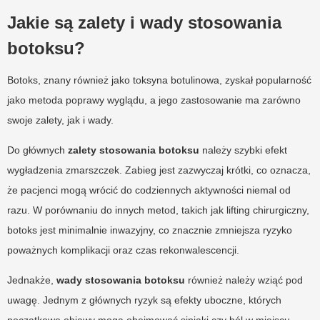
Jakie są zalety i wady stosowania
botoksu?
Botoks, znany również jako toksyna botulinowa, zyskał popularność
jako metoda poprawy wyglądu, a jego zastosowanie ma zarówno
swoje zalety, jak i wady.
Do głównych
zalety stosowania botoksu
należy szybki efekt
wygładzenia zmarszczek. Zabieg jest zazwyczaj krótki, co oznacza,
że pacjenci mogą wrócić do codziennych aktywności niemal od
razu. W porównaniu do innych metod, takich jak lifting chirurgiczny,
botoks jest minimalnie inwazyjny, co znacznie zmniejsza ryzyko
poważnych komplikacji oraz czas rekonwalescencji.
Jednakże,
wady stosowania botoksu
również należy wziąć pod
uwagę. Jednym z głównych ryzyk są efekty uboczne, których
początkowe objawy mogą obejmować siniaki czy ból w miejscu