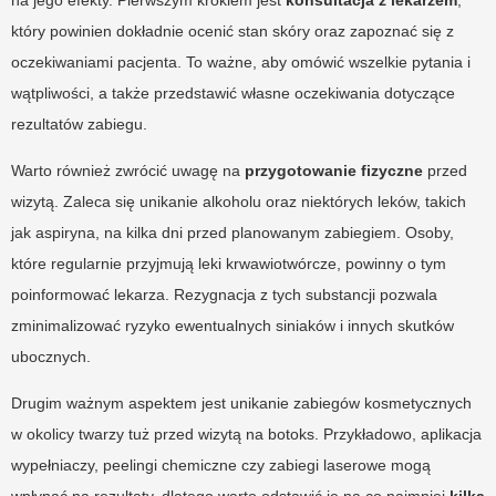
który powinien dokładnie ocenić stan skóry oraz zapoznać się z
oczekiwaniami pacjenta. To ważne, aby omówić wszelkie pytania i
wątpliwości, a także przedstawić własne oczekiwania dotyczące
rezultatów zabiegu.
Warto również zwrócić uwagę na
przygotowanie fizyczne
przed
wizytą. Zaleca się unikanie alkoholu oraz niektórych leków, takich
jak aspiryna, na kilka dni przed planowanym zabiegiem. Osoby,
które regularnie przyjmują leki krwawiotwórcze, powinny o tym
poinformować lekarza. Rezygnacja z tych substancji pozwala
zminimalizować ryzyko ewentualnych siniaków i innych skutków
ubocznych.
Drugim ważnym aspektem jest unikanie zabiegów kosmetycznych
w okolicy twarzy tuż przed wizytą na botoks. Przykładowo, aplikacja
wypełniaczy, peelingi chemiczne czy zabiegi laserowe mogą
wpłynąć na rezultaty, dlatego warto odstawić je na co najmniej
kilka