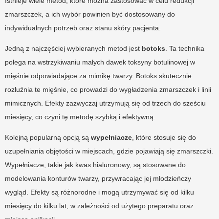
Istnieje wiele metod, które można zastosować w celu redukcji
zmarszczek, a ich wybór powinien być dostosowany do
indywidualnych potrzeb oraz stanu skóry pacjenta.
Jedną z najczęściej wybieranych metod jest
botoks
. Ta technika
polega na wstrzykiwaniu małych dawek toksyny botulinowej w
mięśnie odpowiadające za mimikę twarzy. Botoks skutecznie
rozluźnia te mięśnie, co prowadzi do wygładzenia zmarszczek i linii
mimicznych. Efekty zazwyczaj utrzymują się od trzech do sześciu
miesięcy, co czyni tę metodę szybką i efektywną.
Kolejną popularną opcją są
wypełniacze
, które stosuje się do
uzupełniania objętości w miejscach, gdzie pojawiają się zmarszczki.
Wypełniacze, takie jak kwas hialuronowy, są stosowane do
modelowania konturów twarzy, przywracając jej młodzieńczy
wygląd. Efekty są różnorodne i mogą utrzymywać się od kilku
miesięcy do kilku lat, w zależności od użytego preparatu oraz