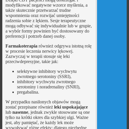
modyfikować negatywne wzorce myślenia, a
także skutecznie przetwarzać trudne
wspomnienia oraz rozwijać umiejętności
radzenia sobie z lękiem. Sesje terapeutyczne
mogą odbywać się indywidualnie lub w grupie,
a wybór formy powinien być dostosowany do
preferencji i potrzeb danej osoby.
Farmakoterapia
również odgrywa istotną rolę
w procesie leczenia nerwicy lękowej.
Zazwyczaj w terapii stosuje się leki
przeciwdepresyjne, takie jak:
selektywne inhibitory wychwytu
zwrotnego serotoniny (SSRI),
inhibitory wychwytu zwrotnego
serotoniny i noradrenaliny (SNRI),
pregabalina.
W przypadku nasilonych objawów mogą
zostać przepisane również
leki uspokajające
lub
nasenne
, jednak zwykle stosowane są one
tylko na krótki okres dla szybkiej ulgi. Ważne
jest, aby pamiętać, że każdy lek może
wywoływać różne efekty; dlatego niezbędne