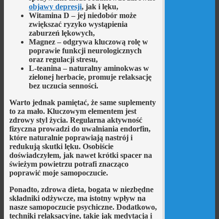
objawy depresji
, jak i lęku,
Witamina D
– jej niedobór może
zwiększać ryzyko wystąpienia
zaburzeń lękowych,
Magnez
– odgrywa kluczową rolę w
poprawie funkcji neurologicznych
oraz regulacji stresu,
L-teanina
– naturalny aminokwas w
zielonej herbacie, promuje relaksację
bez uczucia senności.
Warto jednak pamiętać
, że same suplementy
to za mało. Kluczowym elementem jest
zdrowy styl życia. Regularna aktywność
fizyczna prowadzi do uwalniania endorfin,
które naturalnie poprawiają nastrój i
redukują skutki lęku. Osobiście
doświadczyłem, jak nawet krótki spacer na
świeżym powietrzu potrafi znacząco
poprawić moje samopoczucie.
Ponadto
, zdrowa dieta, bogata w niezbędne
składniki odżywcze, ma istotny wpływ na
nasze samopoczucie psychiczne. Dodatkowo,
techniki relaksacyjne, takie jak medytacja i