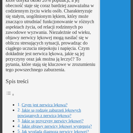
które dotyka około 20% populacji, a jej
obecność staje się coraz bardziej zauważalna w
codziennym życiu wielu osób. Charakteryzuje
się stałym, uogólnionym lękiem, który może
znacząco utrudniać funkcjonowanie w różnych
aspektach życia, od relacji rodzinnych po
zawodowe wyzwania. Niezależnie od wieku,
objawy nerwicy lękowej mogą nasilać się w
obliczu stresujących sytuacji, prowadząc do
ciągłego uczucia niepokoju i napięcia. Czym
dokładnie jest nerwica lękowa, jakie są jej
przyczyny oraz jak można ją leczyć? To
pytania, które stają się kluczowe w zrozumieniu
tego powszechnego zaburzenia.
Spis treści
Czym jest nerwica lękowa?
Jakie są rodzaje zaburzeń lękowych
powiązanych z nerwicą lękową?
Jakie są przyczyny nerwicy lękowej?
Jakie objawy nerwicy lękowej występują?
Jak wygląda diagnoza nerwicy lękowej?