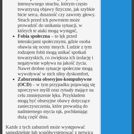
intensywnego strachu, którym często
towarzyszą objawy fizyczne, jak szybkie
bicie serca, duszność czy zawroty głowy.
Strach przed ich powrotem może
prowadzić do unikania sytuacji, w
których te ataki mogą wystąpić,
Fobia społeczna
– to lęk przed
interakcjami społecznymi, gdzie osoba
obawia się oceny innych. Ludzie z tym
rodzajem fobii mogą unikać spotkań
towarzyskich, co zwiększa ich izolację i
negatywnie wpływa na jakość życia.
Nawet drobne sytuacje społeczne mogą
wywoływać w nich silny dyskomfort,
Zaburzenia obsesyjno-kompulsywne
(OCD)
– w tym przypadku pojawiają się
uporczywe myśli oraz rytuały mające na
celu zmniejszenie lęku. Przykładem
mogą być obsesyjne obawy dotyczące
zanieczyszczenia, które prowadzą do
nadmiernego mycia rąk, pochłaniając
dużą część dnia.
Każde z tych zaburzeń może występować
samodzielnie lub współwystępować z nerwicą