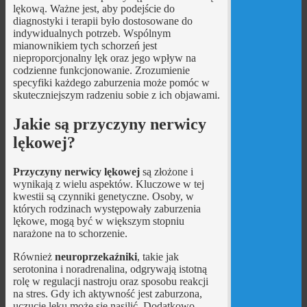
lękową. Ważne jest, aby podejście do
diagnostyki i terapii było dostosowane do
indywidualnych potrzeb. Wspólnym
mianownikiem tych schorzeń jest
nieproporcjonalny lęk oraz jego wpływ na
codzienne funkcjonowanie. Zrozumienie
specyfiki każdego zaburzenia może pomóc w
skuteczniejszym radzeniu sobie z ich objawami.
Jakie są przyczyny nerwicy
lękowej?
Przyczyny nerwicy lękowej
są złożone i
wynikają z wielu aspektów. Kluczowe w tej
kwestii są czynniki genetyczne. Osoby, w
których rodzinach występowały zaburzenia
lękowe, mogą być w większym stopniu
narażone na to schorzenie.
Również
neuroprzekaźniki
, takie jak
serotonina i noradrenalina, odgrywają istotną
rolę w regulacji nastroju oraz sposobu reakcji
na stres. Gdy ich aktywność jest zaburzona,
uczucie lęku może się nasilić. Dodatkowo,