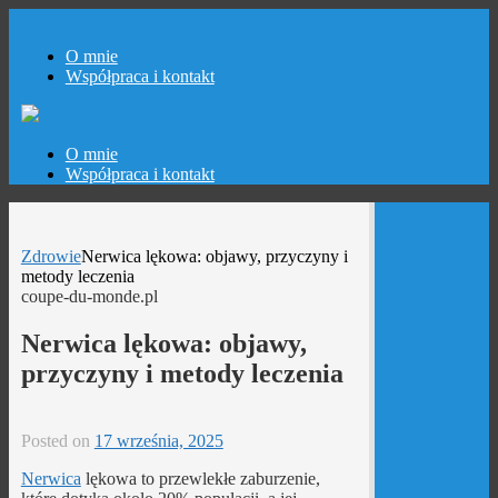
O mnie
Współpraca i kontakt
Skip
O mnie
to
Współpraca i kontakt
content
Zdrowie
Nerwica lękowa: objawy, przyczyny i
metody leczenia
coupe-du-monde.pl
Nerwica lękowa: objawy,
przyczyny i metody leczenia
Posted on
17 września, 2025
Nerwica
lękowa to przewlekłe zaburzenie,