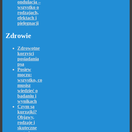
ondulacja –
wszystko o
rodzajach,
efektach i
pielęgnacji
Zdrowie
Zdrowotne
korzyści
posiadania
psa
Posiew
moczu:
wszystko, co
musisz
wiedzieć o
badaniu i
wynikach
Czym są
kurzajki?
Objawy,
rodzaje i
skuteczne