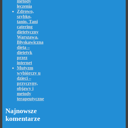
metody
leczenia
Zdrowo,
szybko,
tanio. Tani
catering
dietetyczny
Warszawa.
Błyskawiczna
dieta –
dietetyk
przez
internet
Mutyzm
wybiórczy u
dzieci –
przyczyny,
objawy i
metody
terapeutyczne
Najnowsze
komentarze