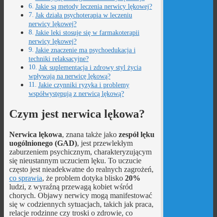
Jakie są metody leczenia nerwicy lękowej?
Jak działa psychoterapia w leczeniu
nerwicy lękowej?
Jakie leki stosuje się w farmakoterapii
nerwicy lękowej?
Jakie znaczenie ma psychoedukacja i
techniki relaksacyjne?
Jak suplementacja i zdrowy styl życia
wpływają na nerwicę lękową?
Jakie czynniki ryzyka i problemy
współwystępują z nerwicą lękową?
Czym jest nerwica lękowa?
Nerwica lękowa
, znana także jako
zespół lęku
uogólnionego (GAD)
, jest przewlekłym
zaburzeniem psychicznym, charakteryzującym
się nieustannym uczuciem lęku. To uczucie
często jest nieadekwatne do realnych zagrożeń,
co sprawia
, że problem dotyka blisko
20%
ludzi, z wyraźną przewagą kobiet wśród
chorych. Objawy nerwicy mogą manifestować
się w codziennych sytuacjach, takich jak praca,
relacje rodzinne czy troski o zdrowie, co