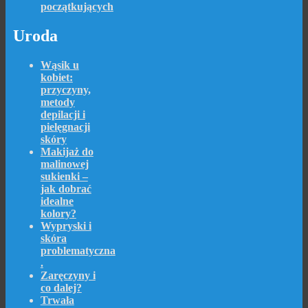
początkujących
Uroda
Wąsik u
kobiet:
przyczyny,
metody
depilacji i
pielęgnacji
skóry
Makijaż do
malinowej
sukienki –
jak dobrać
idealne
kolory?
Wypryski i
skóra
problematyczna
.
Zaręczyny i
co dalej?
Trwała