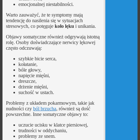
emocjonalnej niestabilności.
Warto zauważyć, że te symptomy mają
tendencję do nasilenia się w sytuacjach
stresowych, co potęguje
koło lęku
i unikania.
Objawy somatyczne również odgrywają istotną
rolę. Osoby doświadczające nerwicy lękowej
często odczuwają:
szybkie bicie serca,
kołatanie,
bóle głowy,
napięcie mięśni,
dreszcze,
drżenie mięśni,
suchość w ustach.
Problemy z układem pokarmowym, takie jak
nudności czy
ból brzucha
, również są dość
powszechne. Inne somatyczne objawy to:
uczucie ucisku w klatce piersiowej,
trudności w oddychaniu,
problemy ze snem.