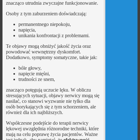
znacząco utrudnia zwyczajne funkcjonowanie.
Osoby z tym zaburzeniem doświadczają:
permanentnego niepokoju,
napięcia,
unikania konfrontacji z problemami.
Te objawy mogą obniżyć jakość życia oraz
powodować wewnętrzny dyskomfort.
Dodatkowo, symptomy somatyczne, takie jak:
bóle głowy,
napięcie mięśni,
trudności ze snem,
znacząco potęgują uczucie lęku. W obliczu
stresujących sytuacji, objawy nerwicy mogą się
nasilać, co stanowi wyzwanie nie tylko dla
osób borykających się z tym schorzeniem, ale
również dla ich najbliższych.
Współczesne podejście do terapii nerwicy
lękowej uwzględnia różnorodne techniki, które
mają na celu poprawę życia pacjentów. Ważne
jest jednak, aby pamiętać, że
efektywność