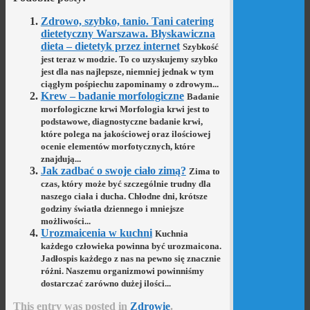
Zdrowo, szybko, tanio. Tani catering
dietetyczny Warszawa. Błyskawiczna
dieta – dietetyk przez internet
Szybkość
jest teraz w modzie. To co uzyskujemy szybko
jest dla nas najlepsze, niemniej jednak w tym
ciągłym pośpiechu zapominamy o zdrowym...
Krew – badanie morfologiczne
Badanie
morfologiczne krwi Morfologia krwi jest to
podstawowe, diagnostyczne badanie krwi,
które polega na jakościowej oraz ilościowej
ocenie elementów morfotycznych, które
znajdują...
Jak zadbać o swoje ciało zimą?
Zima to
czas, który może być szczególnie trudny dla
naszego ciała i ducha. Chłodne dni, krótsze
godziny światła dziennego i mniejsze
możliwości...
Urozmaicenia w kuchni
Kuchnia
każdego człowieka powinna być urozmaicona.
Jadłospis każdego z nas na pewno się znacznie
różni. Naszemu organizmowi powinniśmy
dostarczać zarówno dużej ilości...
This entry was posted in
Zdrowie
.