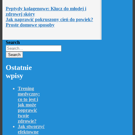
Peptydy kolagenowe: Klucz do młodej i
zdrowej skóry
Jak naprawić pokruszony cień do powiek?
Proste domowe sposoby
Search
Ostatnie
wpisy
Trening
medyczny:
co to jest i
jak może
poprawić
twoje
zdrowie?
Jak stworzyć
efektowne