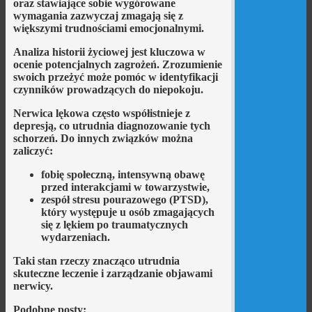
oraz stawiające sobie wygórowane
wymagania zazwyczaj zmagają się z
większymi trudnościami emocjonalnymi.
Analiza historii życiowej jest kluczowa
w
ocenie potencjalnych zagrożeń. Zrozumienie
swoich przeżyć może pomóc w identyfikacji
czynników prowadzących do niepokoju.
Nerwica lękowa często współistnieje z
depresją, co utrudnia diagnozowanie tych
schorzeń. Do innych związków można
zaliczyć:
fobię społeczną
, intensywną obawę
przed interakcjami w towarzystwie,
zespół stresu pourazowego (PTSD)
,
który występuje u osób zmagających
się z lękiem po traumatycznych
wydarzeniach.
Taki stan rzeczy znacząco utrudnia
skuteczne leczenie i zarządzanie objawami
nerwicy.
Podobne posty: