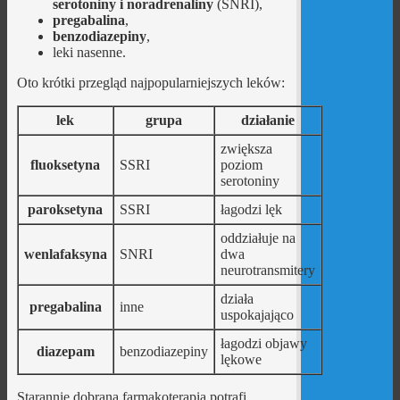
serotoniny i noradrenaliny
(SNRI),
pregabalina
,
benzodiazepiny
,
leki nasenne.
Oto krótki przegląd najpopularniejszych leków:
lek
grupa
działanie
zwiększa
fluoksetyna
SSRI
poziom
serotoniny
paroksetyna
SSRI
łagodzi lęk
oddziałuje na
wenlafaksyna
SNRI
dwa
neurotransmitery
działa
pregabalina
inne
uspokajająco
łagodzi objawy
diazepam
benzodiazepiny
lękowe
Starannie dobrana farmakoterapia potrafi