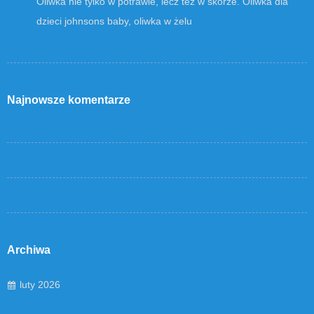
Oliwka nie tylko w potrawie, lecz też w skórze. Oliwka dla
dzieci johnsons baby, oliwka w żelu
Najnowsze komentarze
Archiwa
luty 2026