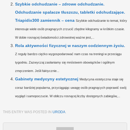
Szybkie odchudzanie – zdrowe odchudzanie.
Odchudzanie spalacze tłuszczu, tabletki odchudzające.
Triapidix300 zamiennik – cena
Szybkie odchudzanie to temat, który
interesuje wiele osób pragnących zrzucić zbędne kilogramy w krótkim czasie.
W dobie rosnącej świadomości zdrowotnej ważne jest,...
Rola aktywności fizycznej w naszym codziennym życiu.
Z reguły bardzo ciężko wygospodarować nam czas na treningi w przeciągu
tygodniu. Zazwyczaj zasłaniamy się mnóstwem obowiązków i ogólnym
zmęczeniem. Jeśli faktycznie...
Gabinety medycyny estetycznej
Medycyna estetyczna staje się
coraz bardziej popularna, przyciągając uwagę osób pragnących poprawić swój
wygląd i samopoczucie. W obliczu rosnącej liczby dostępnych zabiegów,...
THIS ENTRY WAS POSTED IN
URODA
.