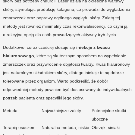
skóry bez potrzeby chirurgii. Laser działa na określone warstwy
skóry, stymulując produkcję kolagenu, co prowadzi do wygładzenia
zmarszczek oraz poprawy ogólnego wyglądu skóry. Zaletą tej
metody jest również minimalny czas rekonwalescencji, co czyni ją
atrakcyjną opcją dla osób prowadzących aktywny tryb życia.
Dodatkowo, coraz częściej stosuje się
iniekcje z kwasu
hialuronowego
, które są skutecznym sposobem na wypełnienie
zmarszczek oraz przywrócenie objętości twarzy. Kwas hialuronowy
jest naturalnym składnikiem skóry, dlatego iniekcje te są dobrze
tolerowane przez organizm. Warto podkreślić, że dobór
odpowiedniej metody powinien być dostosowany do indywidualnych
potrzeb pacjenta oraz specyfiki jego skóry.
Metoda
Najważniejsze zalety
Potencjalne skutki
uboczne
Terapią osoczem
Naturalna metoda, niskie
Obrzęk, siniaki