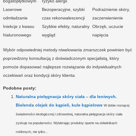
bogatopłytkowym
ryzyko alergii
Laserowe
Bezoperacyjne, szybki
Podrażnienie skóry,
odmładzanie
czas rekonwalescencji
zaczerwienienie
Iniekcje z kwasu
Szybkie efekty, naturalny
Obrzęk, uczucie
hialuronowego
wygląd
napięcia
Wybór odpowiedniej metody niwelowania zmarszczek powinien być
poprzedzony konsultacją z doświadczonym specjalistą, który
pomoże dopasować najlepsze rozwiązanie do indywidualnych
oczekiwań oraz kondycji skóry klienta.
Podobne posty:
Naturalna pielęgnacja skóry ciała – dla leniwych.
Bielenda olejek do kąpieli, kule kąpielowe
W dobie rosnącej
świadomości ekologicznej i zdrowotnej, naturalna pielęgnacja skóry ciała
zyskuje na popularności. Wybierając produkty oparte na składnikach
roślinnych, nie tylko...