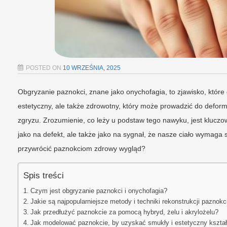
POSTED ON
10 WRZEŚNIA, 2025
Obgryzanie paznokci, znane jako onychofagia, to zjawisko, które d
estetyczny, ale także zdrowotny, który może prowadzić do deforma
zgryzu. Zrozumienie, co leży u podstaw tego nawyku, jest kluczo
jako na defekt, ale także jako na sygnał, że nasze ciało wymaga 
przywrócić paznokciom zdrowy wygląd?
Spis treści
Czym jest obgryzanie paznokci i onychofagia?
Jakie są najpopularniejsze metody i techniki rekonstrukcji paznokc
Jak przedłużyć paznokcie za pomocą hybryd, żelu i akrylożelu?
Jak modelować paznokcie, by uzyskać smukły i estetyczny kształ