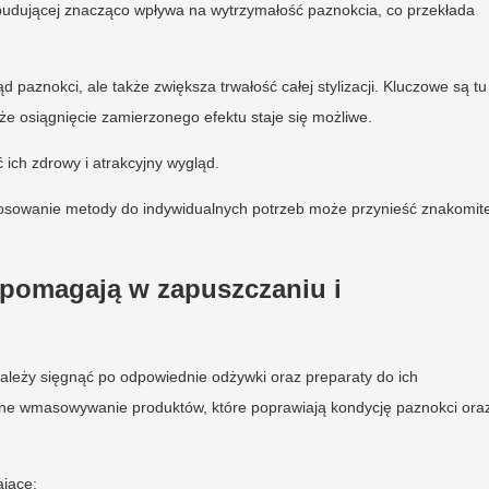
 budującej znacząco wpływa na wytrzymałość paznokcia, co przekłada
paznokci, ale także zwiększa trwałość całej stylizacji. Kluczowe są tu
 że osiągnięcie zamierzonego efektu staje się możliwe.
ich zdrowy i atrakcyjny wygląd.
stosowanie metody do indywidualnych potrzeb może przynieść znakomit
y pomagają w zapuszczaniu i
należy sięgnąć po odpowiednie odżywki oraz preparaty do ich
arne wmasowywanie produktów, które poprawiają kondycję paznokci ora
ające: