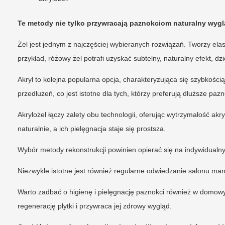
Te metody nie tylko przywracają paznokciom naturalny wygląd
Żel jest jednym z najczęściej wybieranych rozwiązań. Tworzy ela
przykład, różowy żel potrafi uzyskać subtelny, naturalny efekt, 
Akryl to kolejna popularna opcja, charakteryzująca się szybkości
przedłużeń, co jest istotne dla tych, którzy preferują dłuższe pazn
Akrylożel łączy zalety obu technologii, oferując wytrzymałość akry
naturalnie, a ich pielęgnacja staje się prostsza.
Wybór metody rekonstrukcji powinien opierać się na indywidualny
Niezwykle istotne jest również regularne odwiedzanie salonu manic
Warto zadbać o higienę i pielęgnację paznokci również w domo
regenerację płytki i przywraca jej zdrowy wygląd.