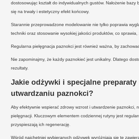
dostosowując kształt do indywidualnych gustów. Nałożenie bazy
się na trwały i estetyczny efekt końcowy.
Starannie przeprowadzone modelowanie nie tylko poprawia wygląd 
techniki oraz stosowanie wysokiej jakości produktów, co sprawia,
Regularna pielęgnacja paznokci jest również ważna, by zachować 
Nie zapominajmy, że każdy paznokieć jest unikalny. Dlatego do
rezultaty.
Jakie odżywki i specjalne preparat
utwardzaniu paznokci?
Aby efektywnie wspierać zdrowy wzrost i utwardzenie paznokci, 
pielęgnacji. Kluczowym elementem codziennej rutyny jest regul
przyspieszają ich regenerację.
Wśród najchętniej wybieranych odżywek wyróżniają się te zawier