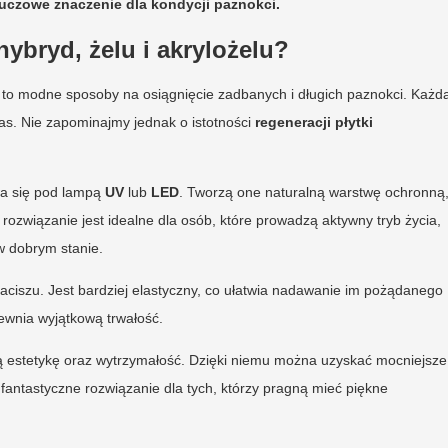
czowe znaczenie dla kondycji paznokci.
ybryd, żelu i akrylożelu?
to modne sposoby na osiągnięcie zadbanych i długich paznokci. Każd
czas. Nie zapominajmy jednak o istotności
regeneracji płytki
ywa się pod lampą
UV
lub
LED
. Tworzą one naturalną warstwę ochronną
ozwiązanie jest idealne dla osób, które prowadzą aktywny tryb życia,
w dobrym stanie.
ciszu. Jest bardziej elastyczny, co ułatwia nadawanie im pożądanego
ewnia wyjątkową trwałość.
ałą estetykę oraz wytrzymałość. Dzięki niemu można uzyskać mocniejsze
 fantastyczne rozwiązanie dla tych, którzy pragną mieć piękne