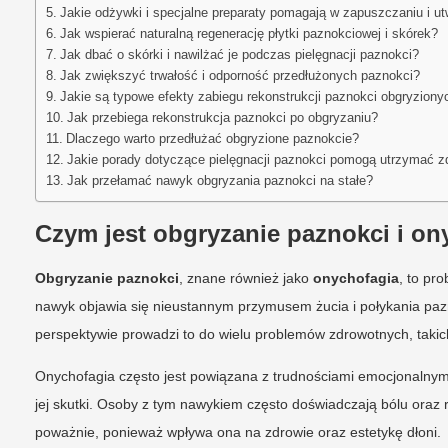
Jakie odżywki i specjalne preparaty pomagają w zapuszczaniu i u
Jak wspierać naturalną regenerację płytki paznokciowej i skórek?
Jak dbać o skórki i nawilżać je podczas pielęgnacji paznokci?
Jak zwiększyć trwałość i odporność przedłużonych paznokci?
Jakie są typowe efekty zabiegu rekonstrukcji paznokci obgryziony
Jak przebiega rekonstrukcja paznokci po obgryzaniu?
Dlaczego warto przedłużać obgryzione paznokcie?
Jakie porady dotyczące pielęgnacji paznokci pomogą utrzymać 
Jak przełamać nawyk obgryzania paznokci na stałe?
Czym jest obgryzanie paznokci i on
Obgryzanie paznokci
, znane również jako
onychofagia
, to pr
nawyk objawia się nieustannym przymusem żucia i połykania pazn
perspektywie prowadzi to do wielu problemów zdrowotnych, takic
Onychofagia często jest powiązana z trudnościami emocjonalnymi
jej skutki. Osoby z tym nawykiem często doświadczają bólu oraz ra
poważnie, ponieważ wpływa ona na zdrowie oraz estetykę dłoni.