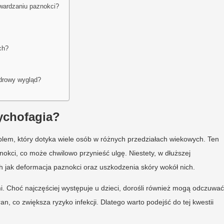
twardzaniu paznokci?
ch?
zdrowy wygląd?
ychofagia?
oblem, który dotyka wiele osób w różnych przedziałach wiekowych. Ten
okci, co może chwilowo przynieść ulgę. Niestety, w dłuższej
h jak deformacja paznokci oraz uszkodzenia skóry wokół nich.
. Choć najczęściej występuje u dzieci, dorośli również mogą odczuwać
n, co zwiększa ryzyko infekcji. Dlatego warto podejść do tej kwestii