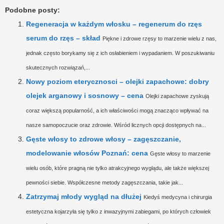
Podobne posty:
Regeneracja w każdym włosku – regenerum do rzęs
serum do rzęs – skład
Piękne i zdrowe rzęsy to marzenie wielu z nas,
jednak często borykamy się z ich osłabieniem i wypadaniem. W poszukiwaniu
skutecznych rozwiązań,...
Nowy poziom eterycznosci – olejki zapachowe: dobry
olejek arganowy i sosnowy – cena
Olejki zapachowe zyskują
coraz większą popularność, a ich właściwości mogą znacząco wpływać na
nasze samopoczucie oraz zdrowie. Wśród licznych opcji dostępnych na...
Gęste włosy to zdrowe włosy – zagęszczanie,
modelowanie włosów Poznań: cena
Gęste włosy to marzenie
wielu osób, które pragną nie tylko atrakcyjnego wyglądu, ale także większej
pewności siebie. Współczesne metody zagęszczania, takie jak...
Zatrzymaj młody wygląd na dłużej
Kiedyś medycyna i chirurgia
estetyczna kojarzyła się tylko z inwazyjnymi zabiegami, po których człowiek