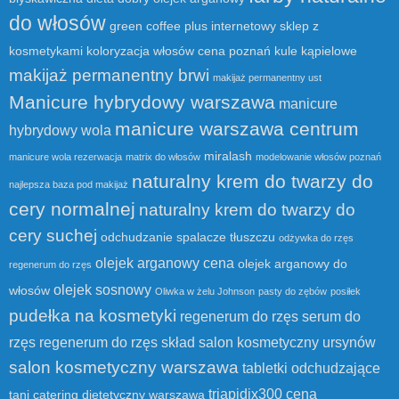
do włosów
green coffee plus
internetowy sklep z
kosmetykami
koloryzacja włosów cena poznań
kule kąpielowe
makijaż permanentny brwi
makijaż permanentny ust
Manicure hybrydowy warszawa
manicure
manicure warszawa centrum
hybrydowy wola
miralash
manicure wola rezerwacja
matrix do włosów
modelowanie włosów poznań
naturalny krem do twarzy do
najlepsza baza pod makijaż
cery normalnej
naturalny krem do twarzy do
cery suchej
odchudzanie spalacze tłuszczu
odżywka do rzęs
olejek arganowy cena
olejek arganowy do
regenerum do rzęs
olejek sosnowy
włosów
Oliwka w żelu Johnson
pasty do zębów
posiłek
pudełka na kosmetyki
regenerum do rzęs serum do
rzęs
regenerum do rzęs skład
salon kosmetyczny ursynów
salon kosmetyczny warszawa
tabletki odchudzające
triapidix300 cena
tani catering dietetyczny warszawa