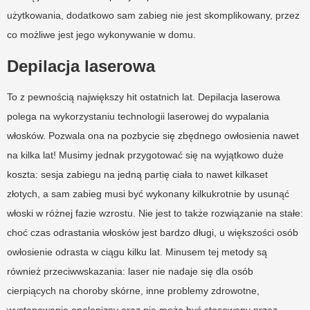
użytkowania, dodatkowo sam zabieg nie jest skomplikowany, przez
co możliwe jest jego wykonywanie w domu.
Depilacja laserowa
To z pewnością największy hit ostatnich lat. Depilacja laserowa
polega na wykorzystaniu technologii laserowej do wypalania
włosków. Pozwala ona na pozbycie się zbędnego owłosienia nawet
na kilka lat! Musimy jednak przygotować się na wyjątkowo duże
koszta: sesja zabiegu na jedną partię ciała to nawet kilkaset
złotych, a sam zabieg musi być wykonany kilkukrotnie by usunąć
włoski w różnej fazie wzrostu. Nie jest to także rozwiązanie na stałe:
choć czas odrastania włosków jest bardzo długi, u większości osób
owłosienie odrasta w ciągu kilku lat. Minusem tej metody są
również przeciwwskazania: laser nie nadaje się dla osób
cierpiących na choroby skórne, inne problemy zdrowotne,
występowanie opalenizny oraz nie może być stosowany przez