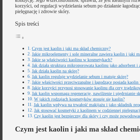
kondycję. Jego wszechstronność sprawia, że jest idealnym rozw
korzyści, od regulacji wydzielania sebum po działanie łagodz
pielęgnację i zdrowie skóry.
Spis treści
Czym jest kaolin i jaki ma skład chemiczny?
Jakie mikroelementy i sole mineralne zawiera kaolin i jaki 
Jakie są właściwości kaolinu w kosmetykach?
Jak działa struktura mikroporowata kaolinu jako adsorbent i
Jak działa kaolin na skórę?
Jak kaolin reguluje wydzielanie sebum i matuje skórę?
Jakie właściwości przeciwzapalne i łagodzące posiada kaoli
Jakie korzyści przynosi stosowanie kaolinu dla cery trądzik
Jak kaolin wspomaga regenerację, nawilżenie i ujędrnianie s
W jakich rodzajach kosmetyków stosuje się kaolin?
Jak kaolin wpływa na trwałość makijażu i jako składnik p
Jak stosować kosmetyki z kaolinem w codziennej pielęgnacji
Czy kaolin jest bezpieczny dla skóry i czy może powodować
Czym jest kaolin i jaki ma skład chem