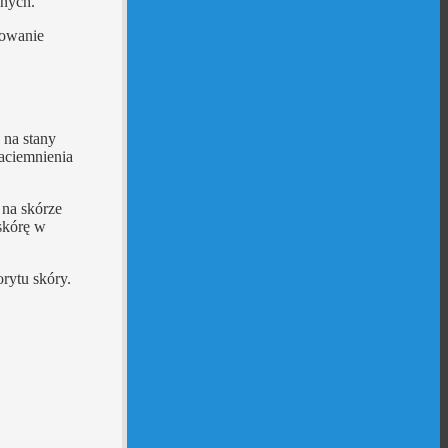
lnych.
wowanie
 na stany
zaciemnienia
 na skórze
skórę w
rytu skóry.