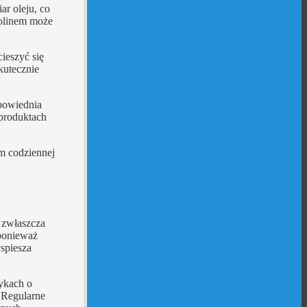
r oleju, co
aolinem może
ieszyć się
kutecznie
dpowiednia
 produktach
m codziennej
t zwłaszcza
 ponieważ
yspiesza
tykach o
. Regularne