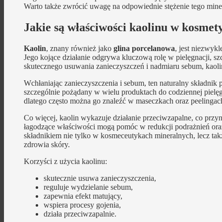
Warto także zwrócić uwagę na odpowiednie stężenie tego min
Jakie są właściwości kaolinu w kosme
Kaolin
, znany również jako
glina porcelanowa
, jest niezwy
Jego kojące działanie odgrywa kluczową rolę w pielęgnacji, sz
skutecznego usuwania zanieczyszczeń i nadmiaru sebum, kaolin 
Wchłaniając zanieczyszczenia i sebum, ten naturalny składnik p
szczególnie pożądany w wielu produktach do codziennej pielęgn
dlatego często można go znaleźć w maseczkach oraz peelingac
Co więcej, kaolin wykazuje działanie przeciwzapalne, co przy
łagodzące właściwości mogą pomóc w redukcji podrażnień ora
składnikiem nie tylko w kosmeceutykach mineralnych, lecz ta
zdrowia skóry.
Korzyści z użycia kaolinu:
skutecznie usuwa zanieczyszczenia,
reguluje wydzielanie sebum,
zapewnia efekt matujący,
wspiera procesy gojenia,
działa przeciwzapalnie.