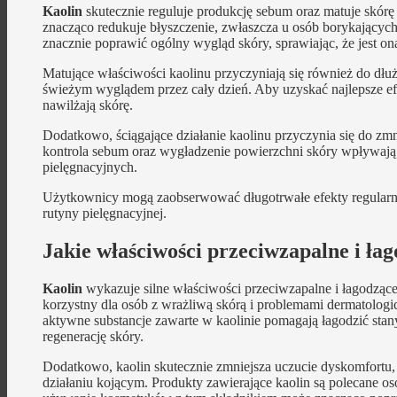
Kaolin
skutecznie reguluje produkcję sebum oraz matuje skór
znacząco redukuje błyszczenie, zwłaszcza u osób borykających
znacznie poprawić ogólny wygląd skóry, sprawiając, że jest ona
Matujące właściwości kaolinu przyczyniają się również do dłuż
świeżym wyglądem przez cały dzień. Aby uzyskać najlepsze efe
nawilżają skórę.
Dodatkowo, ściągające działanie kaolinu przyczynia się do zm
kontrola sebum oraz wygładzenie powierzchni skóry wpływają 
pielęgnacyjnych.
Użytkownicy mogą zaobserwować długotrwałe efekty regularneg
rutyny pielęgnacyjnej.
Jakie właściwości przeciwzapalne i ła
Kaolin
wykazuje silne właściwości przeciwzapalne i łagodzące,
korzystny dla osób z wrażliwą skórą i problemami dermatologi
aktywne substancje zawarte w kaolinie pomagają łagodzić stany
regenerację skóry.
Dodatkowo, kaolin skutecznie zmniejsza uczucie dyskomfortu,
działaniu kojącym. Produkty zawierające kaolin są polecane os