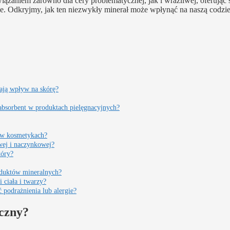
iązaniem zarówno dla cery problematycznej, jak i wrażliwej, oferując 
ące. Odkryjmy, jak ten niezwykły minerał może wpłynąć na naszą codzi
mają wpływ na skórę?
 absorbent w produktach pielęgnacyjnych?
n w kosmetykach?
owej i naczynkowej?
kóry?
roduktów mineralnych?
 ciała i twarzy?
 podrażnienia lub alergie?
iczny?