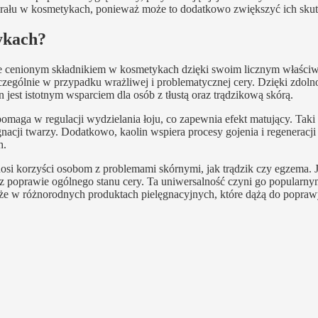
erału w kosmetykach, ponieważ może to dodatkowo zwiększyć ich skut
tykach?
kle cenionym składnikiem w kosmetykach dzięki swoim licznym właści
czególnie w przypadku wrażliwej i problematycznej cery. Dzięki zdoln
jest istotnym wsparciem dla osób z tłustą oraz trądzikową skórą.
omaga w regulacji wydzielania łoju, co zapewnia efekt matujący. Taki r
acji twarzy. Dodatkowo, kaolin wspiera procesy gojenia i regeneracji 
h.
nosi korzyści osobom z problemami skórnymi, jak trądzik czy egzema. 
z poprawie ogólnego stanu cery. Ta uniwersalność czyni go popularn
kże w różnorodnych produktach pielęgnacyjnych, które dążą do popraw