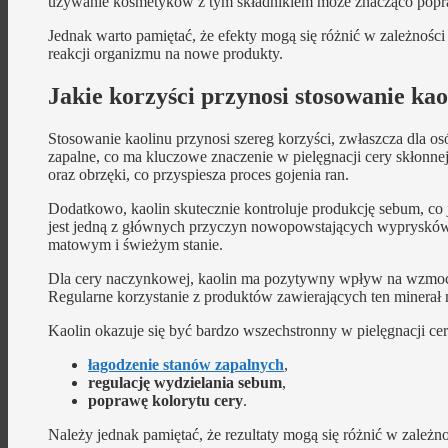
używanie kosmetyków z tym składnikiem może znacząco popra
Jednak warto pamiętać, że efekty mogą się różnić w zależnoś
reakcji organizmu na nowe produkty.
Jakie korzyści przynosi stosowanie ka
Stosowanie kaolinu przynosi szereg korzyści, zwłaszcza dla os
zapalne, co ma kluczowe znaczenie w pielęgnacji cery skłonne
oraz obrzęki, co przyspiesza proces gojenia ran.
Dodatkowo, kaolin skutecznie kontroluje produkcję sebum, co je
jest jedną z głównych przyczyn nowopowstających wyprysków.
matowym i świeżym stanie.
Dla cery naczynkowej, kaolin ma pozytywny wpływ na wzmocn
Regularne korzystanie z produktów zawierających ten minera
Kaolin okazuje się być bardzo wszechstronny w pielęgnacji cer
łagodzenie stanów zapalnych
,
regulację wydzielania sebum
,
poprawę kolorytu cery
.
Należy jednak pamiętać, że rezultaty mogą się różnić w zależno