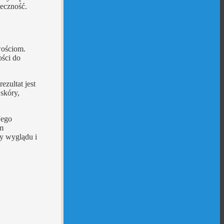
eczność.
wościom.
ości do
ezultat jest
skóry,
Jego
ym
y wyglądu i