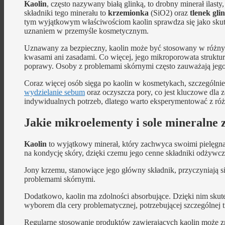
Kaolin
, często nazywany białą glinką, to drobny minerał ilast
składniki tego minerału to
krzemionka
(SiO2) oraz
tlenek gli
tym wyjątkowym właściwościom kaolin sprawdza się jako skute
uznaniem w przemyśle kosmetycznym.
Uznawany za bezpieczny, kaolin może być stosowany w różnych 
kwasami ani zasadami. Co więcej, jego mikroporowata struktura
poprawy. Osoby z problemami skórnymi często zauważają jego d
Coraz więcej osób sięga po kaolin w kosmetykach, szczególnie
wydzielanie sebum
oraz oczyszcza pory, co jest kluczowe dla 
indywidualnych potrzeb, dlatego warto eksperymentować z róż
Jakie mikroelementy i sole mineralne 
Kaolin
to wyjątkowy minerał, który zachwyca swoimi pielęgn
na kondycję skóry, dzięki czemu jego cenne składniki odżywcz
Jony krzemu, stanowiące jego główny składnik, przyczyniają si
problemami skórnymi.
Dodatkowo, kaolin ma zdolności absorbujące. Dzięki nim skut
wyborem dla cery problematycznej, potrzebującej szczególnej tr
Regularne stosowanie produktów zawierających kaolin może zna