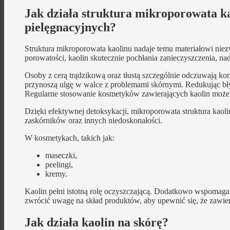
Jak działa struktura mikroporowata ka
pielęgnacyjnych?
Struktura mikroporowata kaolinu nadaje temu materiałowi niez
porowatości, kaolin skutecznie pochłania zanieczyszczenia, n
Osoby z cerą trądzikową oraz tłustą szczególnie odczuwają kor
przynoszą ulgę w walce z problemami skórnymi. Redukując bł
Regularne stosowanie kosmetyków zawierających kaolin może 
Dzięki efektywnej detoksykacji, mikroporowata struktura kaoli
zaskórników oraz innych niedoskonałości.
W kosmetykach, takich jak:
maseczki,
peelingi,
kremy.
Kaolin pełni istotną rolę oczyszczającą. Dodatkowo wspomaga
zwrócić uwagę na skład produktów, aby upewnić się, że zawier
Jak działa kaolin na skórę?