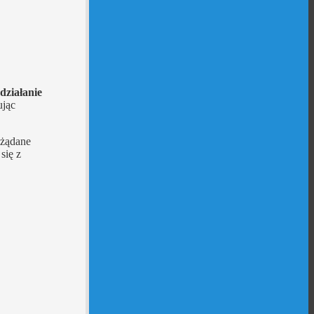
działanie
ując
ożądane
się z