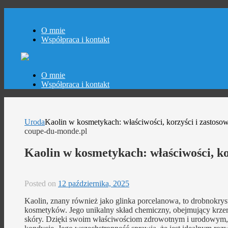
O mnie
Współpraca i kontakt
Skip
O mnie
to
Współpraca i kontakt
content
Uroda
Kaolin w kosmetykach: właściwości, korzyści i zastoso
coupe-du-monde.pl
Kaolin w kosmetykach: właściwości, ko
Posted on
12 października, 2025
Kaolin, znany również jako glinka porcelanowa, to drobnokryst
kosmetyków. Jego unikalny skład chemiczny, obejmujący krzemi
skóry. Dzięki swoim właściwościom zdrowotnym i urodowym, kao