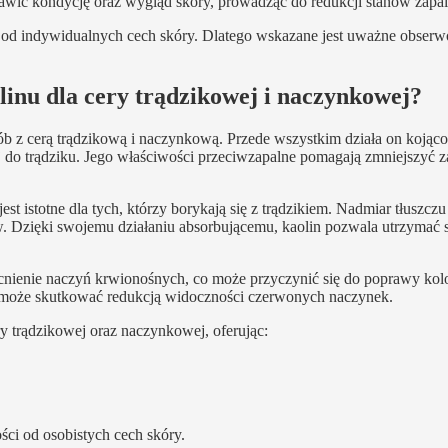
wić kondycję oraz wygląd skóry, prowadząc do redukcji stanów zapa
ci od indywidualnych cech skóry. Dlatego wskazane jest uważne obser
olinu dla cery trądzikowej i naczynkowej?
ób z cerą trądzikową i naczynkową. Przede wszystkim działa on kojąco
j do trądziku. Jego właściwości przeciwzapalne pomagają zmniejszyć 
st istotne dla tych, którzy borykają się z trądzikiem. Nadmiar tłuszczu
 Dzięki swojemu działaniu absorbującemu, kaolin pozwala utrzymać 
ienie naczyń krwionośnych, co może przyczynić się do poprawy kolo
ł może skutkować redukcją widoczności czerwonych naczynek.
y trądzikowej oraz naczynkowej, oferując:
ści od osobistych cech skóry.