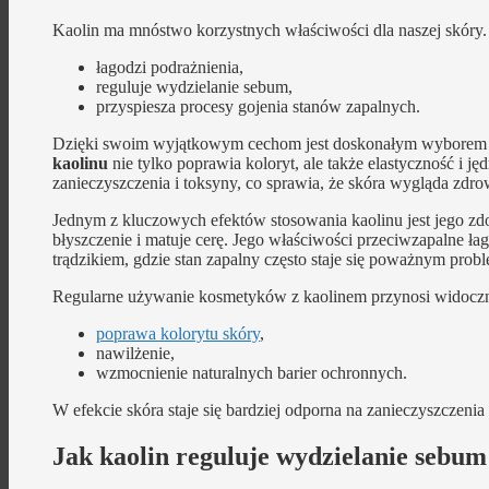
Kaolin ma mnóstwo korzystnych właściwości dla naszej skóry.
łagodzi podrażnienia,
reguluje wydzielanie sebum,
przyspiesza procesy gojenia stanów zapalnych.
Dzięki swoim wyjątkowym cechom jest doskonałym wyborem d
kaolinu
nie tylko poprawia koloryt, ale także elastyczność i jęd
zanieczyszczenia i toksyny, co sprawia, że skóra wygląda zdro
Jednym z kluczowych efektów stosowania kaolinu jest jego zd
błyszczenie i matuje cerę. Jego właściwości przeciwzapalne ła
trądzikiem, gdzie stan zapalny często staje się poważnym prob
Regularne używanie kosmetyków z kaolinem przynosi widoczn
poprawa kolorytu skóry
,
nawilżenie,
wzmocnienie naturalnych barier ochronnych.
W efekcie skóra staje się bardziej odporna na zanieczyszczeni
Jak kaolin reguluje wydzielanie sebum