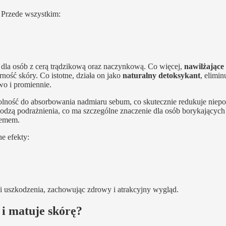
 Przede wszystkim:
la osób z cerą trądzikową oraz naczynkową. Co więcej,
nawilżające 
rność skóry. Co istotne, działa on jako
naturalny detoksykant
, elimin
wo i promiennie.
olność do absorbowania nadmiaru sebum, co skutecznie redukuje niep
godzą podrażnienia, co ma szczególne znaczenie dla osób borykających 
lemem.
e efekty:
a i uszkodzenia, zachowując zdrowy i atrakcyjny wygląd.
 i matuje skórę?