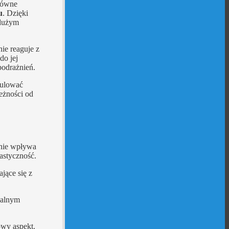
Główne
u
. Dzięki
 dużym
ie reaguje z
do jej
podrażnień.
gulować
leżności od
tnie wpływa
astyczność.
jące się z
ealnym
owy aspekt.