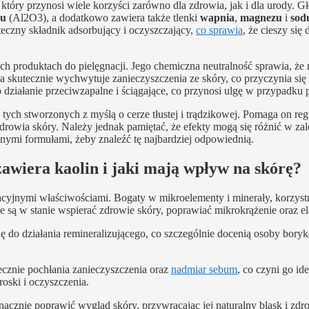
y, który przynosi wiele korzyści zarówno dla zdrowia, jak i dla urody. 
nu
(Al2O3), a dodatkowo zawiera także tlenki
wapnia
,
magnezu
i
sod
czny składnik adsorbujący i oczyszczający,
co sprawia
, że cieszy się
produktach do pielęgnacji. Jego chemiczna neutralność sprawia, że n
 skutecznie wychwytuje zanieczyszczenia ze skóry, co przyczynia się 
ziałanie przeciwzapalne i ściągające, co przynosi ulgę w przypadku 
 tych stworzonych z myślą o cerze tłustej i trądzikowej. Pomaga on re
zdrowia skóry. Należy jednak pamiętać, że efekty mogą się różnić w za
nymi formułami, żeby znaleźć tę najbardziej odpowiednią.
zawiera kaolin i jaki mają wpływ na skórę?
acyjnymi właściwościami. Bogaty w mikroelementy i minerały, korzys
e są w stanie wspierać zdrowie skóry, poprawiać mikrokrążenie oraz el
ę do działania remineralizującego, co szczególnie docenią osoby boryka
ecznie pochłania zanieczyszczenia oraz
nadmiar sebum
, co czyni go id
oski i oczyszczenia.
cznie poprawić wygląd skóry, przywracając jej naturalny blask i zdr