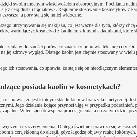
ę dzięki swoim mocnym właściwościom absorpcyjnym. Pochłania nadmia
 się z cerą tłustą i trądzikową. Regularne stosowanie kosmetyków z k
 czystsza, a pory stają się mniej widoczne.
szego utrzymywania się makijażu, co jest ważne dla tych, którzy chcą c
kty, warto łączyć kosmetyki z kaolinem z innymi składnikami, które s
niejszenia widoczności porów, co znacząco poprawia teksturę cery. O
na jej zdrowy wygląd. Dlatego kaolin jest chętnie stosowany w wielu
o ich stosowania, co sprawia, że staje się on nieodłącznym elemente
godzące posiada kaolin w kosmetykach?
 co sprawia, że jest istotnym składnikiem w branży kosmetycznej. Jes
cznymi. Jego działanie kojące przynosi ulgę w przypadku podrażnień,
 zapalne. W ten sposób wspiera proces gojenia, a co za tym idzie, prz
 swędzenia i zaczerwienienia. Dlatego świetnie sprawdza się w kosme
obom z cerą skłonną do alergii, gdyż łagodzą objawy reakcji skórnych