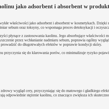
olinu jako adsorbent i absorbent w produk
wykłe właściwości jako adsorbent i absorbent w kosmetykach. Dzięki 
admiar sebum oraz toksyny, co wspomaga proces detoksykacji i oczyszcz
zyści płynące z zastosowania kaolinu. Jego absorbujące właściwości m.
yszczenie przez wchłanianie nadmiaru sebum, poprawia ogólny wygląd
prowadzić do długotrwałych efektów w poprawie kondycji skóry.
nu przyczynia się do klarowania porów, co minimalizuje ryzyko pojawi
 zdrowy wygląd cery, przyczyniając się do matowego i gładkiego efekt
ają odpowiednie stężenie kaolinu, co znacząco zwiększa ich skuteczno