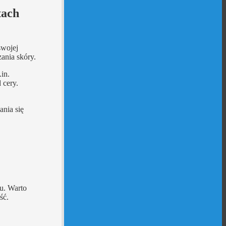
tach
swojej
ania skóry.
in.
 cery.
ania się
u. Warto
ść.