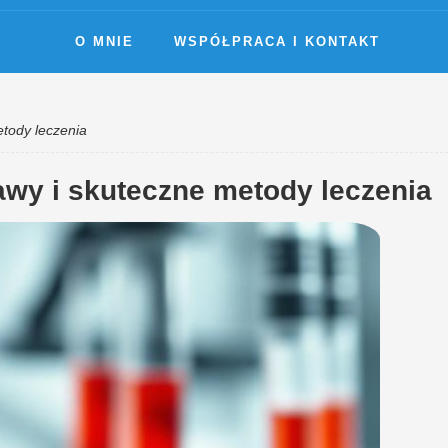
O MNIE
WSPÓŁPRACA I KONTAKT
etody leczenia
awy i skuteczne metody leczenia