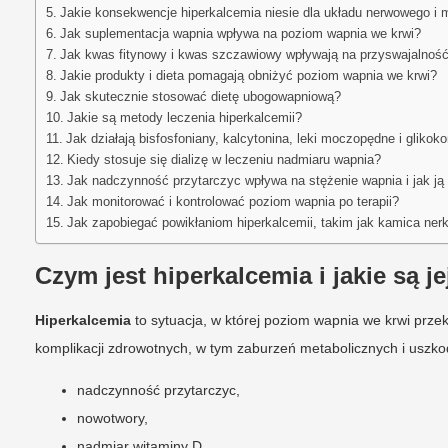
Jakie konsekwencje hiperkalcemia niesie dla układu nerwowego i
Jak suplementacja wapnia wpływa na poziom wapnia we krwi?
Jak kwas fitynowy i kwas szczawiowy wpływają na przyswajalnoś
Jakie produkty i dieta pomagają obniżyć poziom wapnia we krwi?
Jak skutecznie stosować dietę ubogowapniową?
Jakie są metody leczenia hiperkalcemii?
Jak działają bisfosfoniany, kalcytonina, leki moczopędne i glikoko
Kiedy stosuje się dializę w leczeniu nadmiaru wapnia?
Jak nadczynność przytarczyc wpływa na stężenie wapnia i jak ją
Jak monitorować i kontrolować poziom wapnia po terapii?
Jak zapobiegać powikłaniom hiperkalcemii, takim jak kamica nerk
Czym jest hiperkalcemia i jakie są j
Hiperkalcemia
to sytuacja, w której poziom wapnia we krwi prz
komplikacji zdrowotnych, w tym zaburzeń metabolicznych i uszko
nadczynność przytarczyc,
nowotwory,
nadmiar witaminy D,