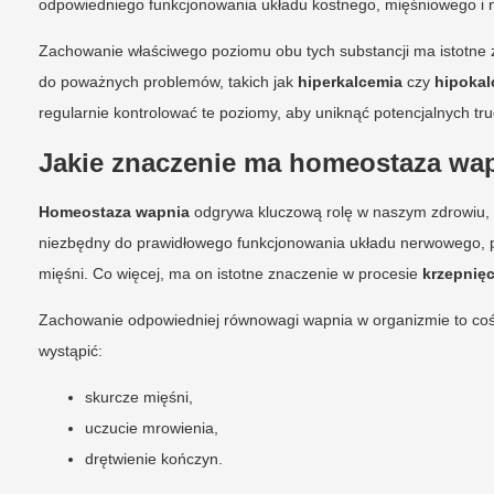
odpowiedniego funkcjonowania układu kostnego, mięśniowego i
Zachowanie właściwego poziomu obu tych substancji ma istotne 
do poważnych problemów, takich jak
hiperkalcemia
czy
hipokal
regularnie kontrolować te poziomy, aby uniknąć potencjalnych t
Jakie znaczenie ma homeostaza wap
Homeostaza wapnia
odgrywa kluczową rolę w naszym zdrowiu, 
niezbędny do prawidłowego funkcjonowania układu nerwowego, 
mięśni. Co więcej, ma on istotne znaczenie w procesie
krzepnięc
Zachowanie odpowiedniej równowagi wapnia w organizmie to coś 
wystąpić:
skurcze mięśni,
uczucie mrowienia,
drętwienie kończyn.