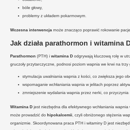
bóle głowy,
problemy z układem pokarmowym.
Wczesna interwencja
może znacząco poprawić rokowanie pacje
Jak działa parathormon i witamina 
Parathormon
(PTH) i
witamina D
odgrywają kluczową rolę w ut
gruczoły przytarczyczne, podnosi poziom wapnia we krwi na trzy
stymulacja uwalniania wapnia z kości, co zwiększa jego o
wspomaganie wchłaniania wapnia w jelitach poprzez aktywa
zmniejszenie wydalania wapnia przez nerki, co przyczynia 
Witamina D
jest niezbędna dla efektywnego wchłaniania wapnia w
może prowadzić do
hipokalcemii
, czyli obniżonego stężenia wa
organizmie. Skoordynowana praca PTH i witaminy D jest niezb