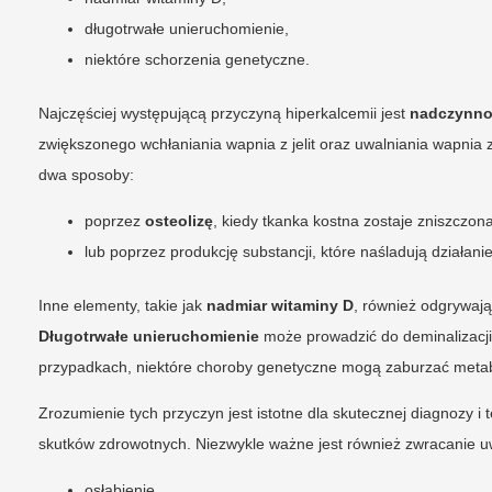
długotrwałe unieruchomienie,
niektóre schorzenia genetyczne.
Najczęściej występującą przyczyną hiperkalcemii jest
nadczynno
zwiększonego wchłaniania wapnia z jelit oraz uwalniania wapnia 
dwa sposoby:
poprzez
osteolizę
, kiedy tkanka kostna zostaje zniszczon
lub poprzez produkcję substancji, które naśladują działan
Inne elementy, takie jak
nadmiar witaminy D
, również odgrywają
Długotrwałe unieruchomienie
może prowadzić do deminalizacji 
przypadkach, niektóre choroby genetyczne mogą zaburzać metab
Zrozumienie tych przyczyn jest istotne dla skutecznej diagnozy i
skutków zdrowotnych. Niezwykle ważne jest również zwracanie 
osłabienie,