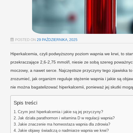
POSTED ON
29 PAŹDZIERNIKA, 2025
Hiperkalcemia, czyli podwyższony poziom wapnia we krwi, to sta
przekraczające 2,6-2,75 mmol/l, niesie ze sobą szereg poważny
moczowy, a nawet serce. Najczęstsze przyczyny tego zjawiska t
zrozumieć, jak organizm reguluje stężenie wapnia i jakie są ob
nie można bagatelizować hiperkalcemii, ponieważ jej skutki mog
Spis treści
Czym jest hiperkalcemia i jakie są jej przyczyny?
Jak działa parathormon i witamina D w regulacji wapnia?
Jakie znaczenie ma homeostaza wapnia dla zdrowia?
Jakie objawy świadczą o nadmiarze wapnia we krwi?