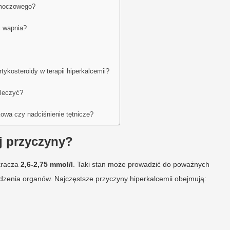
 moczowego?
ć wapnia?
rtykosteroidy w terapii hiperkalcemii?
 leczyć?
owa czy nadciśnienie tętnicze?
ej przyczyny?
ekracza
2,6-2,75 mmol/l
. Taki stan może prowadzić do poważnych
dzenia organów. Najczęstsze przyczyny hiperkalcemii obejmują: