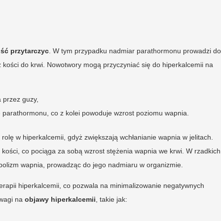
ść przytarczyc
. W tym przypadku nadmiar parathormonu prowadzi do
z kości do krwi. Nowotwory mogą przyczyniać się do hiperkalcemii na
a przez guzy,
ie parathormonu, co z kolei powoduje wzrost poziomu wapnia.
 rolę w hiperkalcemii, gdyż zwiększają wchłanianie wapnia w jelitach.
kości, co pociąga za sobą wzrost stężenia wapnia we krwi. W rzadkich
olizm wapnia, prowadząc do jego nadmiaru w organizmie.
 terapii hiperkalcemii, co pozwala na minimalizowanie negatywnych
uwagi na
objawy hiperkalcemii
, takie jak: