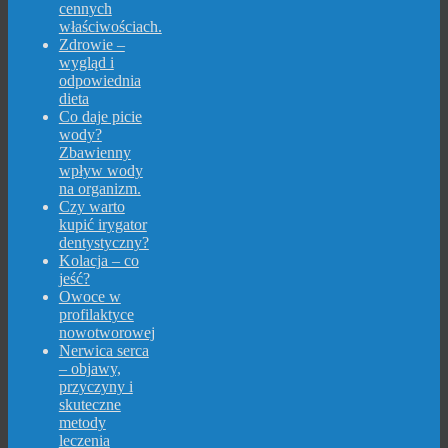
cennych
właściwościach.
Zdrowie –
wygląd i
odpowiednia
dieta
Co daje picie
wody?
Zbawienny
wpływ wody
na organizm.
Czy warto
kupić irygator
dentystyczny?
Kolacja – co
jeść?
Owoce w
profilaktyce
nowotworowej
Nerwica serca
– objawy,
przyczyny i
skuteczne
metody
leczenia