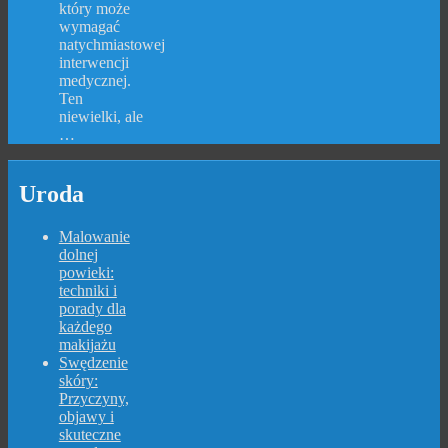
który może
wymagać
natychmiastowej
interwencji
medycznej.
Ten
niewielki, ale
…
Uroda
Malowanie
dolnej
powieki:
techniki i
porady dla
każdego
makijażu
Swędzenie
skóry:
Przyczyny,
objawy i
skuteczne