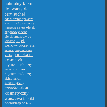
naturalny krem
do twarzy do
cery suchej
odchudzanie spalacze
tłuszczu
odżywka do rzęs
olejek
regenerum do rzęs
arganowy cena
olejek arganowy do
olejek
włosów
sosnowy
Oliwka w żelu
Johnson
pasty do zębów
pudełka na
posiłek
kosmetyki
regenerum do rzęs
serum do rzęs
regenerum do rzęs
skład
salon
kosmetyczny
salon
ursynów
kosmetyczny
warszawa
tabletki
odchudzające
tani