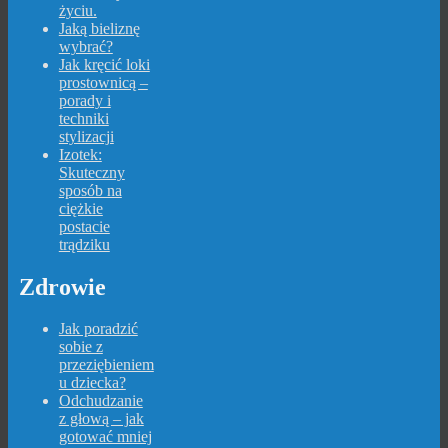
życiu.
Jaką bieliznę
wybrać?
Jak kręcić loki
prostownicą –
porady i
techniki
stylizacji
Izotek:
Skuteczny
sposób na
ciężkie
postacie
trądziku
Zdrowie
Jak poradzić
sobie z
przeziębieniem
u dziecka?
Odchudzanie
z głową – jak
gotować mniej