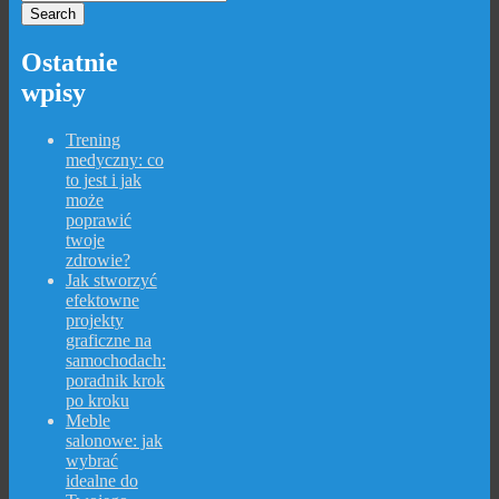
Ostatnie
wpisy
Trening
medyczny: co
to jest i jak
może
poprawić
twoje
zdrowie?
Jak stworzyć
efektowne
projekty
graficzne na
samochodach:
poradnik krok
po kroku
Meble
salonowe: jak
wybrać
idealne do