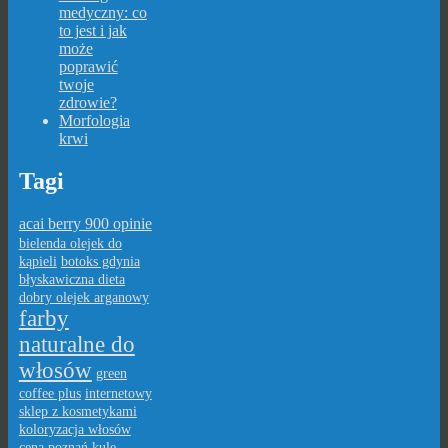
medyczny: co
to jest i jak
może
poprawić
twoje
zdrowie?
Morfologia
krwi
Tagi
acai berry 900 opinie
bielenda olejek do
kąpieli
botoks gdynia
błyskawiczna dieta
dobry olejek arganowy
farby
naturalne do
włosów
green
coffee plus
internetowy
sklep z kosmetykami
koloryzacja włosów
cena poznań
kule