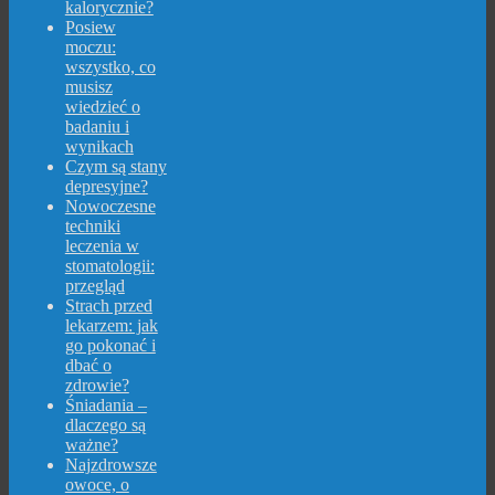
kalorycznie?
Posiew
moczu:
wszystko, co
musisz
wiedzieć o
badaniu i
wynikach
Czym są stany
depresyjne?
Nowoczesne
techniki
leczenia w
stomatologii:
przegląd
Strach przed
lekarzem: jak
go pokonać i
dbać o
zdrowie?
Śniadania –
dlaczego są
ważne?
Najzdrowsze
owoce, o