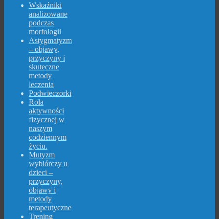
Wskaźniki
analizowane
podczas
morfologii
Astygmatyzm
– objawy,
przyczyny i
skuteczne
metody
leczenia
Podwieczorki
Rola
aktywności
fizycznej w
naszym
codziennym
życiu.
Mutyzm
wybiórczy u
dzieci –
przyczyny,
objawy i
metody
terapeutyczne
Trening