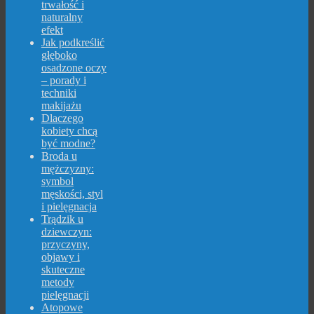
trwałość i
naturalny
efekt
Jak podkreślić
głęboko
osadzone oczy
– porady i
techniki
makijażu
Dlaczego
kobiety chcą
być modne?
Broda u
mężczyzny:
symbol
męskości, styl
i pielęgnacja
Trądzik u
dziewczyn:
przyczyny,
objawy i
skuteczne
metody
pielęgnacji
Atopowe