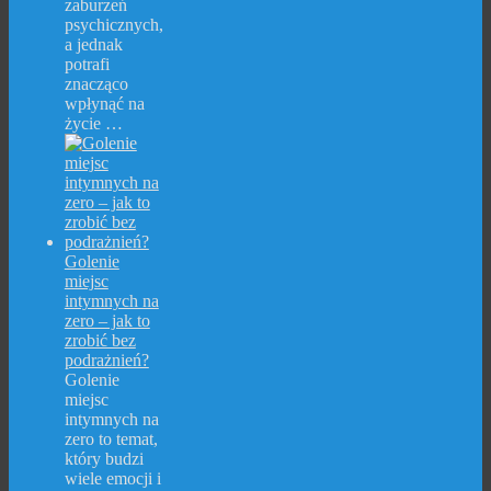
zaburzeń
psychicznych,
a jednak
potrafi
znacząco
wpłynąć na
życie …
Golenie
miejsc
intymnych na
zero – jak to
zrobić bez
podrażnień?
Golenie
miejsc
intymnych na
zero to temat,
który budzi
wiele emocji i