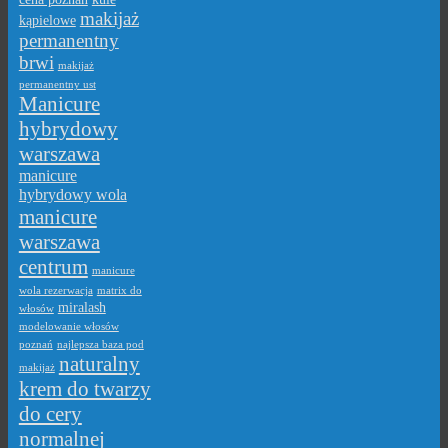
makijaż
kąpielowe
permanentny
brwi
makijaż
permanentny ust
Manicure
hybrydowy
warszawa
manicure
hybrydowy wola
manicure
warszawa
centrum
manicure
wola rezerwacja
matrix do
miralash
włosów
modelowanie włosów
poznań
najlepsza baza pod
naturalny
makijaż
krem do twarzy
do cery
normalnej