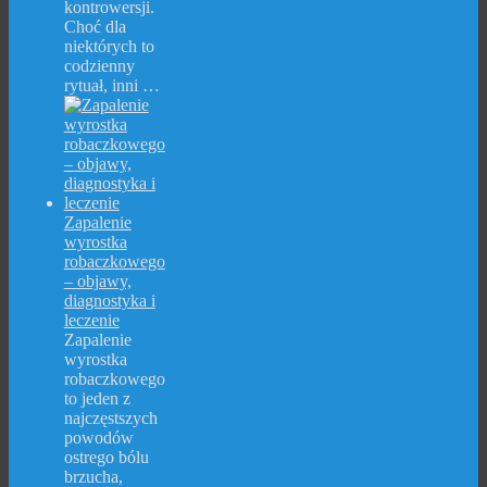
kontrowersji.
Choć dla
niektórych to
codzienny
rytuał, inni …
Zapalenie
wyrostka
robaczkowego
– objawy,
diagnostyka i
leczenie
Zapalenie
wyrostka
robaczkowego
to jeden z
najczęstszych
powodów
ostrego bólu
brzucha,