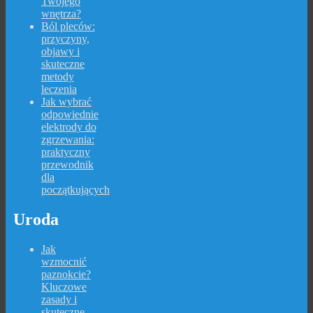
Twojego
wnętrza?
Ból pleców:
przyczyny,
objawy i
skuteczne
metody
leczenia
Jak wybrać
odpowiednie
elektrody do
zgrzewania:
praktyczny
przewodnik
dla
początkujących
Uroda
Jak
wzmocnić
paznokcie?
Kluczowe
zasady i
skuteczne