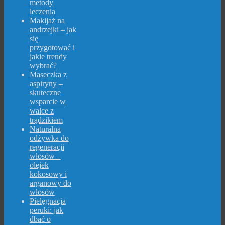
metody
leczenia
Makijaż na
andrzejki – jak
się
przygotować i
jakie trendy
wybrać?
Maseczka z
aspiryny –
skuteczne
wsparcie w
walce z
trądzikiem
Naturalna
odżywka do
regeneracji
włosów –
olejek
kokosowy i
arganowy do
włosów
Pielęgnacja
peruki: jak
dbać o