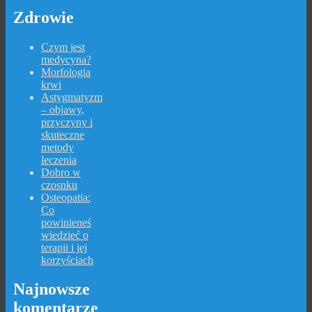
Zdrowie
Czym jest
medycyna?
Morfologia
krwi
Astygmatyzm
– objawy,
przyczyny i
skuteczne
metody
leczenia
Dobro w
czosnku
Osteopatia:
Co
powinieneś
wiedzieć o
terapii i jej
korzyściach
Najnowsze
komentarze