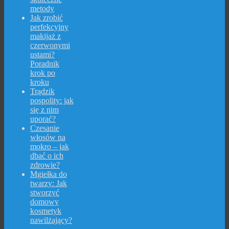
metody
Jak zrobić
perfekcyjny
makijaż z
czerwonymi
ustami?
Poradnik
krok po
kroku
Trądzik
pospolity: jak
się z nim
uporać?
Czesanie
włosów na
mokro – jak
dbać o ich
zdrowie?
Mgiełka do
twarzy: Jak
stworzyć
domowy
kosmetyk
nawilżający?