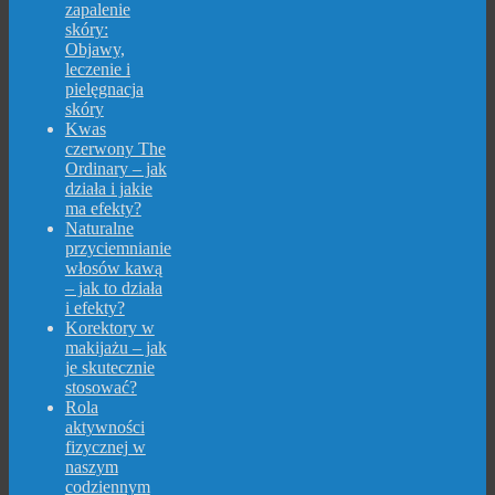
zapalenie
skóry:
Objawy,
leczenie i
pielęgnacja
skóry
Kwas
czerwony The
Ordinary – jak
działa i jakie
ma efekty?
Naturalne
przyciemnianie
włosów kawą
– jak to działa
i efekty?
Korektory w
makijażu – jak
je skutecznie
stosować?
Rola
aktywności
fizycznej w
naszym
codziennym