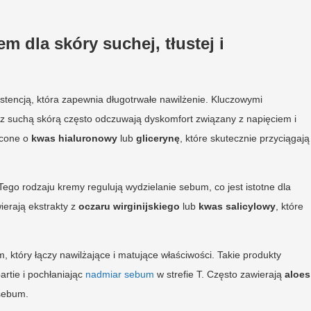
m dla skóry suchej, tłustej i
stencją, która zapewnia długotrwałe nawilżenie. Kluczowymi
 z suchą skórą często odczuwają dyskomfort związany z napięciem i
acone o
kwas hialuronowy
lub
glicerynę
, które skutecznie przyciągają
. Tego rodzaju kremy regulują wydzielanie sebum, co jest istotne dla
ierają ekstrakty z
oczaru wirginijskiego
lub
kwas salicylowy
, które
 który łączy nawilżające i matujące właściwości. Takie produkty
rtie i pochłaniając
nadmiar sebum
w strefie T. Często zawierają
aloes
 sebum.