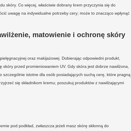
u skóry. Co więcej, właściwie dobrany krem przyczynia się do
rócić uwagę na indywidualne potrzeby cery; może to znacząco wpłynąć
wilżenie, matowienie i ochronę skóry
pielęgnacyjnej oraz makijażowej. Dobierając odpowiedni produkt,
ę skóry przed promieniowaniem UV. Gdy skóra jest dobrze nawilżona,
To szczególnie istotne dla osób posiadających suchą cerę, które pragną
rzyjrzeć się składnikom kremu; poszukuj produktów z nawilżającymi
kremie pod podkład, zwłaszcza jeżeli masz skórę skłonną do