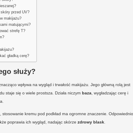
mieszanej?
 skóry przed UV?
 w makijażu?
ykami matującymi?
ować strefę T?
em?
makijażu?
skać gładką cerę?
zego służy?
 znacząco wpływa na wygląd i trwałość makijażu. Jego główną rolą jest
du staje się o wiele prostsza. Działa niczym
baza
, wygładzając cerę i
a.
ień, stosowanie kremu pod podkład ma ogromne znaczenie. Odpowiedni
akże poprawia ich wygląd, nadając skórze
zdrowy blask
.