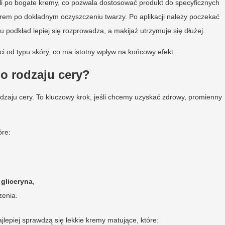
li po bogate kremy, co pozwala dostosować produkt do specyficznych
krem po dokładnym oczyszczeniu twarzy. Po aplikacji należy poczekać
u podkład lepiej się rozprowadza, a makijaż utrzymuje się dłużej.
ci od typu skóry, co ma istotny wpływ na końcowy efekt.
o rodzaju cery?
zaju cery. To kluczowy krok, jeśli chcemy uzyskać zdrowy, promienny
óre:
i
gliceryna
,
zenia.
lepiej sprawdzą się lekkie kremy matujące, które: