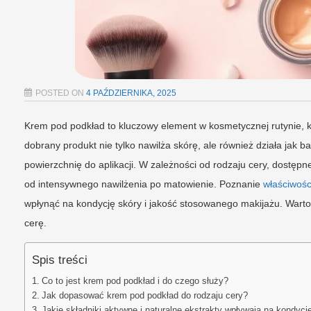
POSTED ON
4 PAŹDZIERNIKA, 2025
Krem pod podkład to kluczowy element w kosmetycznej rutynie, 
dobrany produkt nie tylko nawilża skórę, ale również działa jak b
powierzchnię do aplikacji. W zależności od rodzaju cery, dostęp
od intensywnego nawilżenia po matowienie. Poznanie
właściwoś
wpłynąć na kondycję skóry i jakość stosowanego makijażu. Warto
cerę.
Spis treści
Co to jest krem pod podkład i do czego służy?
Jak dopasować krem pod podkład do rodzaju cery?
Jakie składniki aktywne i naturalne ekstrakty wpływają na kondycj