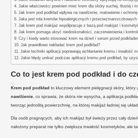
Jakie właściwości powinien mieć krem dla skóry suchej, tłustej i 
Jak krem pod podkład wpływa na nawilżenie, matowienie i ochronę
Jaka jest rola kremów hipoalergicznych i przeciwzmarszczkowych
Jak krem pod makijaż współpracuje z bazą pod makijaż i kosmet
Jak krem pomaga ukryć niedoskonałości, zaczerwienienia i kontrol
Czy i kiedy warto stosować krem na dzień i serum przed podkład
Jak prawidłowo nakładać krem pod podkład?
Jakie techniki aplikacji poprawiają wchłanianie kremu i trwałość 
Jakie błędy unikać podczas aplikacji kremu pod podkład, by uzy
Co to jest krem pod podkład i do c
Krem pod podkład
to kluczowy element pielęgnacji skóry, który
nawilżenie
, co sprawia, że skóra nie wysycha, a aplikacja podkła
tworząc jednolitą powierzchnię, na której makijaż ładniej się układ
Dla osób pragnących, aby ich makijaż był świeży przez cały dz
nałożony preparat nie tylko zwiększa trwałość kosmetyków, ale t