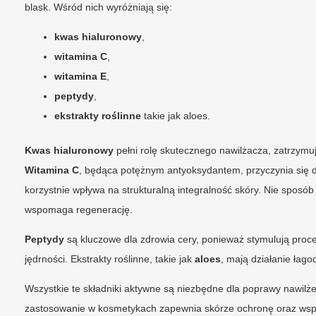
blask. Wśród nich wyróżniają się:
kwas hialuronowy
,
witamina C
,
witamina E
,
peptydy
,
ekstrakty roślinne
takie jak aloes.
Kwas hialuronowy
pełni rolę skutecznego nawilżacza, zatrzymuj
Witamina C
, będąca potężnym antyoksydantem, przyczynia się do
korzystnie wpływa na strukturalną integralność skóry. Nie sposó
wspomaga regenerację.
Peptydy
są kluczowe dla zdrowia cery, ponieważ stymulują proc
jędrności. Ekstrakty roślinne, takie jak
aloes
, mają działanie łago
Wszystkie te składniki aktywne są niezbędne dla poprawy nawilże
zastosowanie w kosmetykach zapewnia skórze ochronę oraz wspa