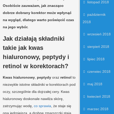
listopad 2018
Osobiście zauważam, jak znacząco
dobrze dobrany korektor może wpłynąć
październik
na wygląd, dlatego warto poświęcić czas
2018
na jego wybór.
wrzesień 2018
Jak działają składniki
takie jak kwas
sierpień 2018
hialuronowy, peptydy i
lipiec 2018
retinol w korektorach?
czerwiec 2018
Kwas hialuronowy
,
peptydy
oraz
retinol
to
maj 2018
niezwykle istotne składniki w korektorach pod
oczy, szczególnie dla dojrzałej cery. Kwas
kwiecień 2018
hialuronowy doskonale nawilża skórę,
zatrzymując wodę,
co sprawia
, że staje się
marzec 2018
ona jędrniejsza, a drobne zmarszczki stają