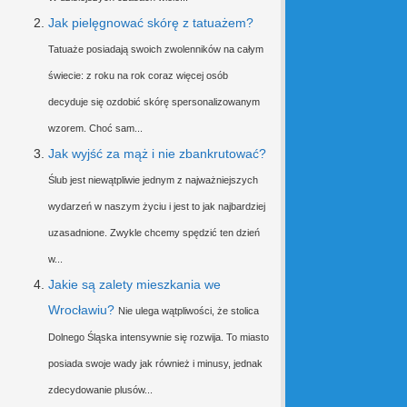
Jak pielęgnować skórę z tatuażem?
Tatuaże posiadają swoich zwolenników na całym
świecie: z roku na rok coraz więcej osób
decyduje się ozdobić skórę spersonalizowanym
wzorem. Choć sam...
Jak wyjść za mąż i nie zbankrutować?
Ślub jest niewątpliwie jednym z najważniejszych
wydarzeń w naszym życiu i jest to jak najbardziej
uzasadnione. Zwykle chcemy spędzić ten dzień
w...
Jakie są zalety mieszkania we
Wrocławiu?
Nie ulega wątpliwości, że stolica
Dolnego Śląska intensywnie się rozwija. To miasto
posiada swoje wady jak również i minusy, jednak
zdecydowanie plusów...