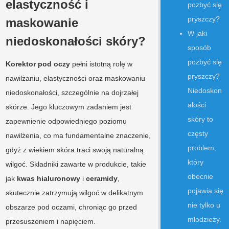
elastyczność i
maskowanie
W jaki
niedoskonałości skóry?
sposób
pozbyć się
Korektor pod oczy
pełni istotną rolę w
pryszczy?
nawilżaniu, elastyczności oraz maskowaniu
Niedoskon
niedoskonałości, szczególnie na dojrzałej
ałości
skórze. Jego kluczowym zadaniem jest
skóry to
zapewnienie odpowiedniego poziomu
częsty
nawilżenia, co ma fundamentalne znaczenie,
problem,
gdyż z wiekiem skóra traci swoją naturalną
który
wilgoć. Składniki zawarte w produkcie, takie
obecnie
jak
kwas hialuronowy
i
ceramidy
,
pojawia się
skutecznie zatrzymują wilgoć w delikatnym
nie tylko u
obszarze pod oczami, chroniąc go przed
młodzieży.
przesuszeniem i napięciem.