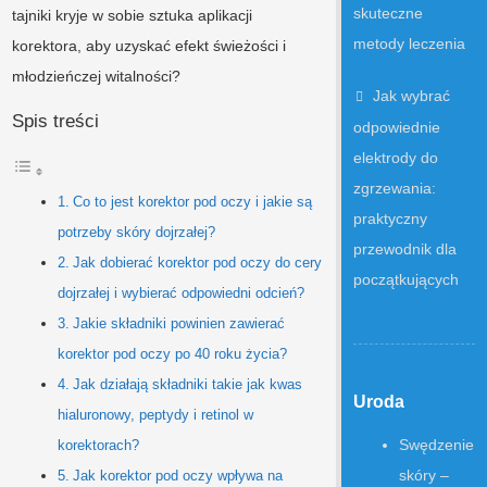
skuteczne
tajniki kryje w sobie sztuka aplikacji
metody leczenia
korektora, aby uzyskać efekt świeżości i
młodzieńczej witalności?
Jak wybrać
Spis treści
odpowiednie
elektrody do
zgrzewania:
Co to jest korektor pod oczy i jakie są
praktyczny
potrzeby skóry dojrzałej?
przewodnik dla
Jak dobierać korektor pod oczy do cery
początkujących
dojrzałej i wybierać odpowiedni odcień?
Jakie składniki powinien zawierać
korektor pod oczy po 40 roku życia?
Jak działają składniki takie jak kwas
Uroda
hialuronowy, peptydy i retinol w
Swędzenie
korektorach?
skóry –
Jak korektor pod oczy wpływa na