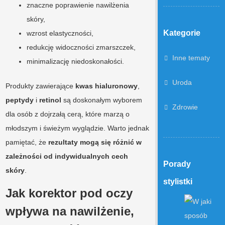
znaczne poprawienie nawilżenia
skóry,
Kategorie
wzrost elastyczności,
redukcję widoczności zmarszczek,
Inne tematy
minimalizację niedoskonałości.
Uroda
Produkty zawierające
kwas hialuronowy
,
peptydy
i
retinol
są doskonałym wyborem
Zdrowie
dla osób z dojrzałą cerą, które marzą o
młodszym i świeżym wyglądzie. Warto jednak
pamiętać, że
rezultaty mogą się różnić w
zależności od indywidualnych cech
Porady
skóry
.
stylistki
Jak korektor pod oczy
wpływa na nawilżenie,