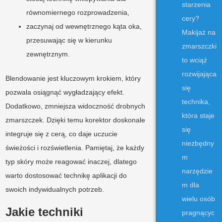
starzenia
równomiernego rozprowadzenia,
cery?
zaczynaj od wewnętrznego kąta oka,
Makijaż na
przesuwając się w kierunku
zmarszczki
zewnętrznym.
to wciąż
rozwijająca
Blendowanie jest kluczowym krokiem, który
się
pozwala osiągnąć wygładzający efekt.
technika,
Dodatkowo, zmniejsza widoczność drobnych
która staje
zmarszczek. Dzięki temu korektor doskonale
się
integruje się z cerą, co daje uczucie
niezbędny
świeżości i rozświetlenia. Pamiętaj, że każdy
m
typ skóry może reagować inaczej, dlatego
narzędzie
warto dostosować technikę aplikacji do
m dla
swoich indywidualnych potrzeb.
wielu osób
Jakie techniki
pragnącyc