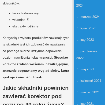
składników:
2024
kwas hialuronowy,
marzec 2024
witamina E,
ekstrakty roślinne.
lipiec 2023
Korzyścią z wyboru produktów zawierających
luty 2023
te składniki jest ich zdolność do nawilżania,
co pomaga skórze utrzymać odpowiedni
październik
poziom nawilżenia i elastyczności.
Stosując
2022
korektor z właściwościami nawilżającymi,
maj 2021
znacznie poprawiamy wygląd skóry, która
zyskuje świeżość i blask.
kwiecień 2021
Jakie składniki powinien
marzec 2021
zawierać korektor pod
oczy po 40 roku życia?
luty 2021