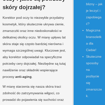
blizny – jak
skóry dojrzałej?
je leczyć i
zapobiega
Korektor pod oczy to niezwykle przydatny
ć?
kosmetyk, który skutecznie ukrywa cienie,
Magiczna
zmarszczki oraz inne niedoskonałości w
bransoletk
delikatnej okolicy oczu. W miarę upływu lat
a dla
skóra staje się często bardziej nierówna i
Ciebie!
wymaga szczególnej uwagi. Kluczowe jest,
Skuteczne
aby korektor odpowiadał na specyficzne
sposoby
potrzeby cery dojrzałej. Niezbędne są tutaj
na
nawilżenie oraz składniki wspierające
pozbycie
procesy
anti-aging
.
się
W miarę starzenia się nasza skóra traci
zmarszcze
zdolność do zatrzymywania wilgoci, co
k.
prowadzi do pojawienia się suchości oraz