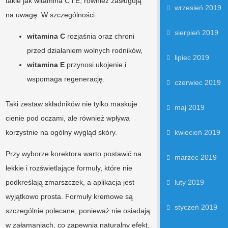
takie jak witamina C i E, również zasługują
wrzesień 2019
na uwagę. W szczególności:
sierpień 2019
witamina C
rozjaśnia oraz chroni
przed działaniem wolnych rodników,
lipiec 2019
witamina E
przynosi ukojenie i
wspomaga regenerację.
czerwiec 2019
Taki zestaw składników nie tylko maskuje
maj 2019
cienie pod oczami, ale również wpływa
korzystnie na ogólny wygląd skóry.
kwiecień 2019
Przy wyborze korektora warto postawić na
marzec 2019
lekkie i rozświetlające formuły, które nie
podkreślają zmarszczek, a aplikacja jest
luty 2019
wyjątkowo prosta. Formuły kremowe są
styczeń 2019
szczególnie polecane, ponieważ nie osiadają
w załamaniach, co zapewnia naturalny efekt.