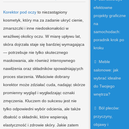
efektowne
Korektor pod oczy
to niezastąpiony
projekty graficzne
kosmetyk, który ma za zadanie ukryć cienie,
na
zmarszczki i inne niedoskonałości w
samochodach:
wrażliwej okolicy oczu. W miarę upływu lat,
poradnik krok po
skóra dojrzała staje się bardziej wymagająca
kroku
— potrzebuje nie tylko skutecznego
maskowania, ale również intensywnego
Meble
nawilżenia oraz składników spowalniających
salonowe: jak
proces starzenia. Właściwie dobrany
wybrać idealne
korektor może zdziałać cuda, nadając skórze
do Twojego
promienny wygląd i wygładzając oznaki
wnętrza?
zmęczenia. Kluczem do sukcesu jest nie
Ból pleców:
tylko odpowiedni wybór odcienia, ale także
przyczyny,
dbałość o składniki, które wspierają
objawy i
elastyczność i zdrowie skóry. Jakie zatem