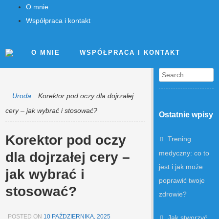
O mnie
Współpraca i kontakt
O MNIE
WSPÓŁPRACA I KONTAKT
Search
Uroda
Korektor pod oczy dla dojrzałej
cery – jak wybrać i stosować?
Ostatnie wpisy
Korektor pod oczy
Trening
medyczny: co to
dla dojrzałej cery –
jest i jak może
jak wybrać i
poprawić twoje
stosować?
zdrowie?
POSTED ON
10 PAŹDZIERNIKA, 2025
Jak stworzyć