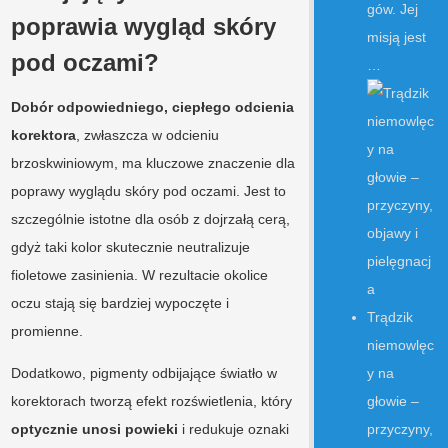
gów. Jej
poprawia wygląd skóry
misją jest
pod oczami?
…
Dobór odpowiedniego, ciepłego odcienia
korektora
, zwłaszcza w odcieniu
brzoskwiniowym, ma kluczowe znaczenie dla
poprawy wyglądu skóry pod oczami. Jest to
szczególnie istotne dla osób z dojrzałą cerą,
gdyż taki kolor skutecznie neutralizuje
fioletowe zasinienia. W rezultacie okolice
oczu stają się bardziej wypoczęte i
Trądzik
promienne.
niemowlęc
Dodatkowo, pigmenty odbijające światło w
y na
korektorach tworzą efekt rozświetlenia, który
głowie –
optycznie unosi powieki
i redukuje oznaki
przyczyny,