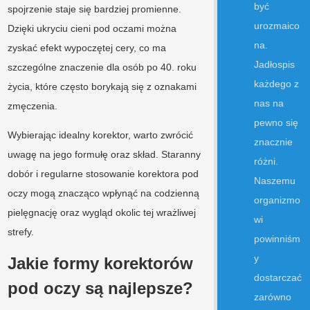
być
spojrzenie staje się bardziej promienne.
urozmaico
Dzięki ukryciu cieni pod oczami można
na.
zyskać efekt wypoczętej cery, co ma
Jadłospis
szczególne znaczenie dla osób po 40. roku
każdego z
życia, które często borykają się z oznakami
nas na
zmęczenia.
pewno się
Wybierając idealny korektor, warto zwrócić
znacznie
uwagę na jego formułę oraz skład. Staranny
różni.
dobór i regularne stosowanie korektora pod
Naszemu
oczy mogą znacząco wpłynąć na codzienną
organizmo
pielęgnację oraz wygląd okolic tej wrażliwej
wi
strefy.
powinniśm
y
Jakie formy korektorów
dostarczać
pod oczy są najlepsze?
zarówno