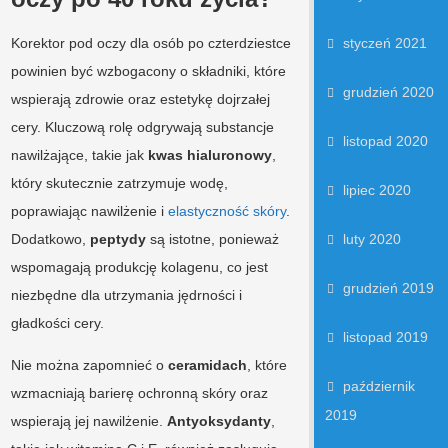
Korektor pod oczy dla osób po czterdziestce
styczeń 2021
powinien być wzbogacony o składniki, które
grudzień 2020
wspierają zdrowie oraz estetykę dojrzałej
cery. Kluczową rolę odgrywają substancje
listopad 2020
nawilżające, takie jak
kwas hialuronowy
,
który skutecznie zatrzymuje wodę,
lipiec 2020
poprawiając nawilżenie i
elastyczność skóry
.
Dodatkowo,
peptydy
są istotne, ponieważ
luty 2020
wspomagają produkcję kolagenu, co jest
grudzień 2019
niezbędne dla utrzymania jędrności i
gładkości cery.
listopad 2019
Nie można zapomnieć o
ceramidach
, które
październik
wzmacniają barierę ochronną skóry oraz
2019
wspierają jej nawilżenie.
Antyoksydanty
,