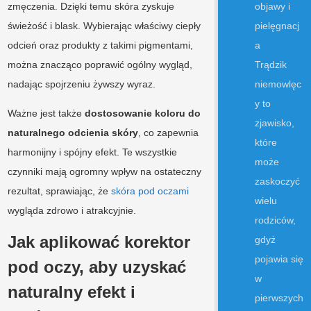
zmęczenia. Dzięki temu skóra zyskuje
objawy i
świeżość i blask. Wybierając właściwy ciepły
pielęgnacj
odcień oraz produkty z takimi pigmentami,
a
można znacząco poprawić ogólny wygląd,
Trądzik
nadając spojrzeniu żywszy wyraz.
niemowlęc
y to
Ważne jest także
dostosowanie koloru do
zjawisko,
naturalnego odcienia skóry
, co zapewnia
które
harmonijny i spójny efekt. Te wszystkie
może
czynniki mają ogromny wpływ na ostateczny
zaskoczyć
rezultat, sprawiając, że
skóra pod oczami
wielu
wygląda zdrowo i atrakcyjnie.
rodziców,
Jak aplikować korektor
gdyż
pojawia się
pod oczy, aby uzyskać
w
naturalny efekt i
pierwszych