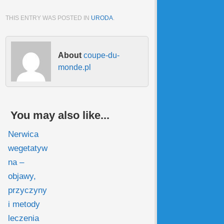
THIS ENTRY WAS POSTED IN
URODA
.
About
coupe-du-
monde.pl
You may also like...
Nerwica
wegetatyw
na –
objawy,
przyczyny
i metody
leczenia