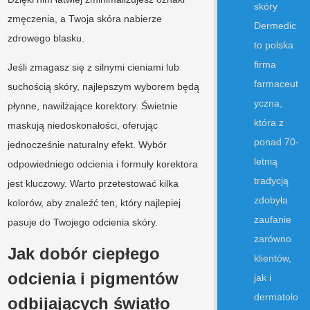
skóry
zmęczenia, a Twoja skóra nabierze
Dermedic
zdrowego blasku.
to polska
firma
Jeśli zmagasz się z silnymi cieniami lub
farmaceut
suchością skóry, najlepszym wyborem będą
yczna,
płynne, nawilżające korektory. Świetnie
która z
maskują niedoskonałości, oferując
ponad 70-
jednocześnie naturalny efekt. Wybór
letnią
odpowiedniego odcienia i formuły korektora
tradycją
jest kluczowy. Warto przetestować kilka
zdobyła
kolorów, aby znaleźć ten, który najlepiej
zaufanie
pasuje do Twojego odcienia skóry.
zarówno
Jak dobór ciepłego
klientów,
odcienia i pigmentów
jak i
dermatolo
odbijających światło