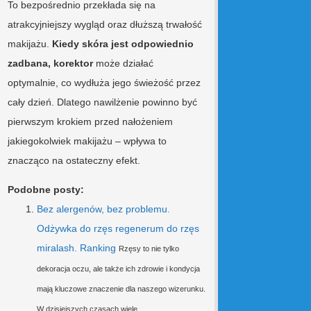
To bezpośrednio przekłada się na
atrakcyjniejszy wygląd oraz dłuższą trwałość
makijażu.
Kiedy skóra jest odpowiednio
zadbana, korektor
może działać
optymalnie, co wydłuża jego świeżość przez
cały dzień. Dlatego nawilżenie powinno być
pierwszym krokiem przed nałożeniem
jakiegokolwiek makijażu – wpływa to
znacząco na ostateczny efekt.
Podobne posty:
Bez alergenów, bez problemu.
Odżywka do rzęs regenerum do rzęs
miralash. Ranking
Rzęsy to nie tylko
dekoracja oczu, ale także ich zdrowie i kondycja
mają kluczowe znaczenie dla naszego wizerunku.
W dzisiejszych czasach wiele...