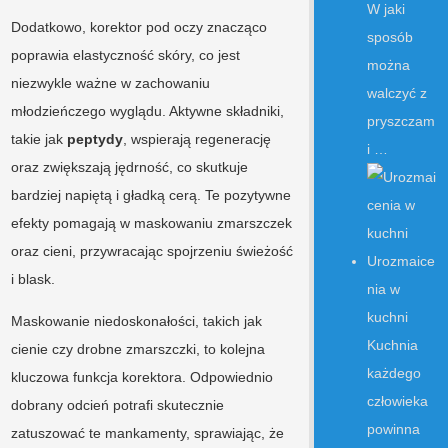
W jaki
Dodatkowo, korektor pod oczy znacząco
sposób
poprawia elastyczność skóry, co jest
można
niezwykle ważne w zachowaniu
walczyć z
młodzieńczego wyglądu. Aktywne składniki,
pryszczam
takie jak
peptydy
, wspierają regenerację
i …
oraz zwiększają jędrność, co skutkuje
bardziej napiętą i gładką cerą. Te pozytywne
efekty pomagają w maskowaniu zmarszczek
oraz cieni, przywracając spojrzeniu świeżość
Urozmaice
i blask.
nia w
kuchni
Maskowanie niedoskonałości, takich jak
Kuchnia
cienie czy drobne zmarszczki, to kolejna
każdego
kluczowa funkcja korektora. Odpowiednio
człowieka
dobrany odcień potrafi skutecznie
powinna
zatuszować te mankamenty, sprawiając, że