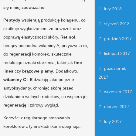
się mniej zauważalne.
luty 2018
Peptydy
wspierają produkcję kolagenu, co
styczeń 2018
skutkuje wygładzaniem zmarszczek oraz
poprawą elastyczności skóry.
Retinol
,
grudzień 2017
będący pochodną witaminy A, przyczynia się
listopad 2017
do regeneracji komórek, skutecznie
redukując oznaki starzenia, takie jak
fine
październik
lines
czy
brązowe plamy
. Dodatkowo,
2017
witaminy C i E
działają jako potężne
antyoksydanty, chroniąc skórę przed
wrzesień 2017
działaniem wolnych rodników, co wspiera jej
regenerację i zdrowy wygląd.
marzec 2017
Korzyści z regularnego stosowania
luty 2017
korektorów z tymi składnikami obejmują: