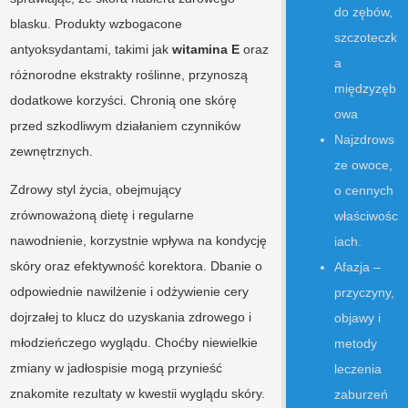
do zębów,
blasku. Produkty wzbogacone
szczoteczk
antyoksydantami, takimi jak
witamina E
oraz
a
różnorodne ekstrakty roślinne, przynoszą
międzyzęb
dodatkowe korzyści. Chronią one skórę
owa
przed szkodliwym działaniem czynników
Najzdrows
zewnętrznych.
ze owoce,
Zdrowy styl życia, obejmujący
o cennych
zrównoważoną dietę i regularne
właściwośc
nawodnienie, korzystnie wpływa na kondycję
iach.
skóry oraz efektywność korektora. Dbanie o
Afazja –
odpowiednie nawilżenie i odżywienie cery
przyczyny,
dojrzałej to klucz do uzyskania zdrowego i
objawy i
młodzieńczego wyglądu. Choćby niewielkie
metody
zmiany w jadłospisie mogą przynieść
leczenia
znakomite rezultaty w kwestii wyglądu skóry.
zaburzeń