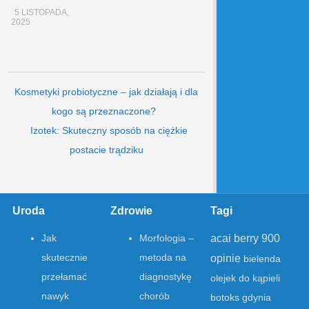
5 LISTOPADA,
2025
Post navigation
Kosmetyki probiotyczne – jak działają i dla
kogo są przeznaczone?
Izotek: Skuteczny sposób na ciężkie
postacie trądziku
Uroda
Zdrowie
Tagi
acai berry 900
Jak
Morfologia –
skutecznie
metoda na
opinie
bielenda
przełamać
diagnostykę
olejek do kąpieli
nawyk
chorób
botoks gdynia