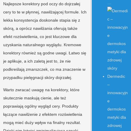
…
Najlepsze korektory pod oczy do dojrzałej
cery to te w płynnej, nawilżającej formule. Ich
lekka konsystencja doskonale stapia się z
skórą, a oprócz nawilżania oferują także
efekt rozświetlenia, co jest kluczowe dla
uzyskania naturalnego wyglądu. Kremowe
korektory również są godne uwagi. Łatwo się
je aplikuje, a ich zaletą jest to, że nie
podkreślają zmarszczek, co ma znaczenie w
Dermedic
przypadku pielęgnacji skóry dojrzałej.
–
Warto zwracać uwagę na korektory, które
innowacyjn
skutecznie maskują cienie, ale też
e
poprawiają ogólny wygląd cery. Produkty
dermokos
łączące nawilżenie z efektem rozświetlenia
metyki dla
mogą mieć duży wpływ na finalny rezultat.
zdrowej
Dzięki nim łatwiej zminimalizujesz oznaki