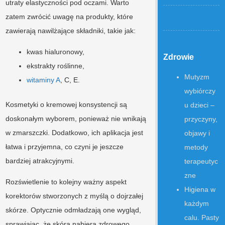
utraty elastyczności pod oczami. Warto
zatem zwrócić uwagę na produkty, które
zawierają nawilżające składniki, takie jak:
kwas hialuronowy,
Zdrowie
ekstrakty roślinne,
Mutyzm
witaminy A
, C, E.
wybiórczy
Kosmetyki o kremowej konsystencji są
u dzieci –
doskonałym wyborem, ponieważ nie wnikają
przyczyny,
w zmarszczki. Dodatkowo, ich aplikacja jest
objawy i
łatwa i przyjemna, co czyni je jeszcze
metody
bardziej atrakcyjnymi.
terapeutyc
zne
Rozświetlenie to kolejny ważny aspekt
Higiena w
korektorów stworzonych z myślą o dojrzałej
każdym
skórze. Optycznie odmładzają one wygląd,
calu. Pasty
sprawiając, że skóra nabiera zdrowego