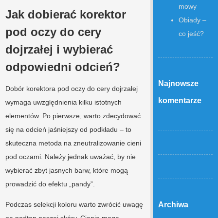
mowy
Jak dobierać korektor
Obiady –
pod oczy do cery
co jeść?
dojrzałej i wybierać
odpowiedni odcień?
Najnowsze
Dobór korektora pod oczy do cery dojrzałej
komentarze
wymaga uwzględnienia kilku istotnych
elementów. Po pierwsze, warto zdecydować
się na odcień jaśniejszy od podkładu – to
skuteczna metoda na zneutralizowanie cieni
pod oczami. Należy jednak uważać, by nie
wybierać zbyt jasnych barw, które mogą
prowadzić do efektu „pandy”.
Podczas selekcji koloru warto zwrócić uwagę
Archiwa
na podton naszej skóry. Cienie mogą