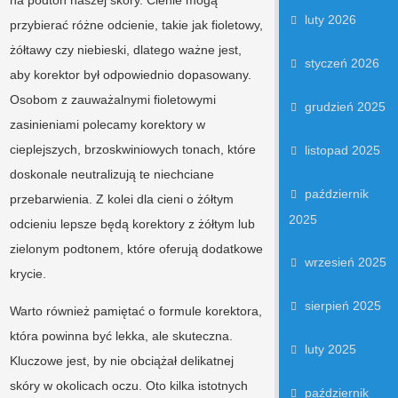
luty 2026
przybierać różne odcienie, takie jak fioletowy,
żółtawy czy niebieski, dlatego ważne jest,
styczeń 2026
aby korektor był odpowiednio dopasowany.
Osobom z zauważalnymi fioletowymi
grudzień 2025
zasinieniami polecamy korektory w
cieplejszych, brzoskwiniowych tonach, które
listopad 2025
doskonale neutralizują te niechciane
październik
przebarwienia. Z kolei dla cieni o żółtym
2025
odcieniu lepsze będą korektory z żółtym lub
zielonym podtonem, które oferują dodatkowe
wrzesień 2025
krycie.
sierpień 2025
Warto również pamiętać o formule korektora,
która powinna być lekka, ale skuteczna.
luty 2025
Kluczowe jest, by nie obciążał delikatnej
skóry w okolicach oczu. Oto kilka istotnych
październik