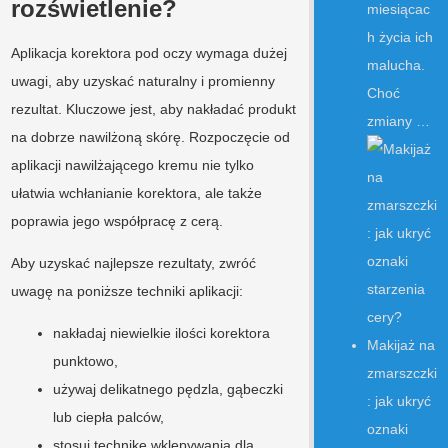
rozświetlenie?
miesiącac
h życia ich
Aplikacja korektora pod oczy wymaga dużej
malucha.
uwagi, aby uzyskać naturalny i promienny
Choć
rezultat. Kluczowe jest, aby nakładać produkt
zmiany …
na dobrze nawilżoną skórę. Rozpoczęcie od
aplikacji nawilżającego kremu nie tylko
ułatwia wchłanianie korektora, ale także
poprawia jego współpracę z cerą.
Aby uzyskać najlepsze rezultaty, zwróć
uwagę na poniższe techniki aplikacji:
nakładaj niewielkie ilości korektora
Makijaż na
punktowo,
zmarszczki
używaj delikatnego pędzla, gąbeczki
: jak ukryć
lub ciepła palców,
oznaki
stosuj technikę wklepywania dla