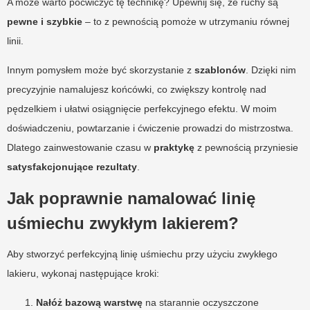
A może warto poćwiczyć tę technikę? Upewnij się, że ruchy są
pewne i szybkie
– to z pewnością pomoże w utrzymaniu równej
linii.
Innym pomysłem może być skorzystanie z
szablonów
. Dzięki nim
precyzyjnie namalujesz końcówki, co zwiększy kontrolę nad
pędzelkiem i ułatwi osiągnięcie perfekcyjnego efektu. W moim
doświadczeniu, powtarzanie i ćwiczenie prowadzi do mistrzostwa.
Dlatego zainwestowanie czasu w
praktykę
z pewnością przyniesie
satysfakcjonujące rezultaty
.
Jak poprawnie namalować linię
uśmiechu zwykłym lakierem?
Aby stworzyć perfekcyjną linię uśmiechu przy użyciu zwykłego
lakieru, wykonaj następujące kroki:
Nałóż bazową warstwę
na starannie oczyszczone