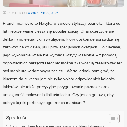
POSTED ON
4 WRZEŚNIA, 2025
French manicure to klasyka w świecie stylizacji paznokci, która od
lat nieprzerwanie cieszy się popularnością. Charakteryzuje się
delikatnym, eleganckim wyglądem, który doskonale sprawdza się
zarówno na co dzień, jak i przy specjalnych okazjach. Co ciekawe,
jego wykonanie wcale nie wymaga wizyty w salonie – z pomocą
odpowiednich narzędzi i technik można z łatwością zrealizować ten
styl manicure w domowym zaciszu. Warto jednak pamiętać, że
kluczem do sukcesu jest nie tylko wybór odpowiednich kolorów
lakierów, ale także precyzyjne przygotowanie paznokci oraz
umiejętność malowania linii uśmiechu. Czy jesteś gotowa, aby
odkryć tajniki perfekcyjnego french manicure?
Spis treści
Czym jest french manicure wykonany zwykłym lakierem?