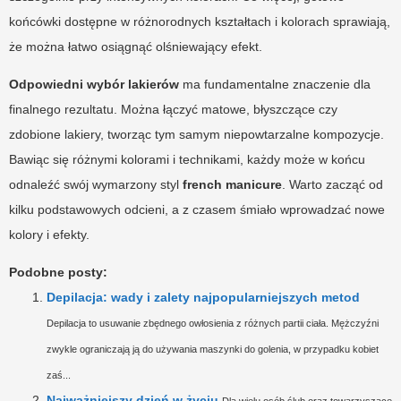
końcówki dostępne w różnorodnych kształtach i kolorach sprawiają,
że można łatwo osiągnąć olśniewający efekt.
Odpowiedni wybór lakierów
ma fundamentalne znaczenie dla
finalnego rezultatu. Można łączyć matowe, błyszczące czy
zdobione lakiery, tworząc tym samym niepowtarzalne kompozycje.
Bawiąc się różnymi kolorami i technikami, każdy może w końcu
odnaleźć swój wymarzony styl
french manicure
. Warto zacząć od
kilku podstawowych odcieni, a z czasem śmiało wprowadzać nowe
kolory i efekty.
Podobne posty:
Depilacja: wady i zalety najpopularniejszych metod
Depilacja to usuwanie zbędnego owłosienia z różnych partii ciała. Mężczyźni
zwykle ograniczają ją do używania maszynki do golenia, w przypadku kobiet
zaś...
Najważniejszy dzień w życiu
Dla wielu osób ślub oraz towarzyszące