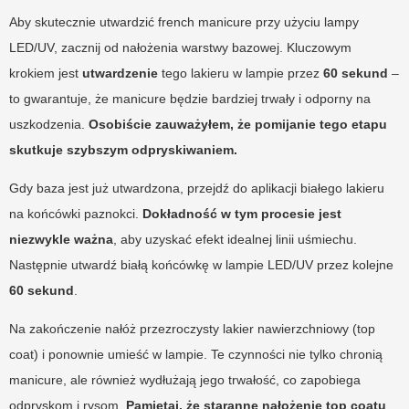
Aby skutecznie utwardzić french manicure przy użyciu lampy
LED/UV, zacznij od nałożenia warstwy bazowej. Kluczowym
krokiem jest
utwardzenie
tego lakieru w lampie przez
60 sekund
–
to gwarantuje, że manicure będzie bardziej trwały i odporny na
uszkodzenia.
Osobiście zauważyłem, że pomijanie tego etapu
skutkuje szybszym odpryskiwaniem.
Gdy baza jest już utwardzona, przejdź do aplikacji białego lakieru
na końcówki paznokci.
Dokładność w tym procesie jest
niezwykle ważna
, aby uzyskać efekt idealnej linii uśmiechu.
Następnie utwardź białą końcówkę w lampie LED/UV przez kolejne
60 sekund
.
Na zakończenie nałóż przezroczysty lakier nawierzchniowy (top
coat) i ponownie umieść w lampie. Te czynności nie tylko chronią
manicure, ale również wydłużają jego trwałość, co zapobiega
odpryskom i rysom.
Pamiętaj, że staranne nałożenie top coatu