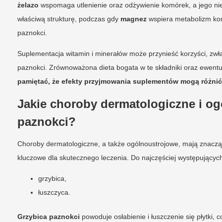
żelazo
wspomaga utlenienie oraz odżywienie komórek, a jego ni
właściwą strukturę, podczas gdy
magnez
wspiera metabolizm k
paznokci.
Suplementacja witamin i minerałów może przynieść korzyści, zw
paznokci. Zrównoważona dieta bogata w te składniki oraz ewent
pamiętać, że efekty przyjmowania suplementów mogą różnić
Jakie choroby dermatologiczne i o
paznokci?
Choroby dermatologiczne, a także ogólnoustrojowe, mają znacząc
kluczowe dla skutecznego leczenia. Do najczęściej występującyc
grzybica,
łuszczyca.
Grzybica paznokci
powoduje osłabienie i łuszczenie się płytki