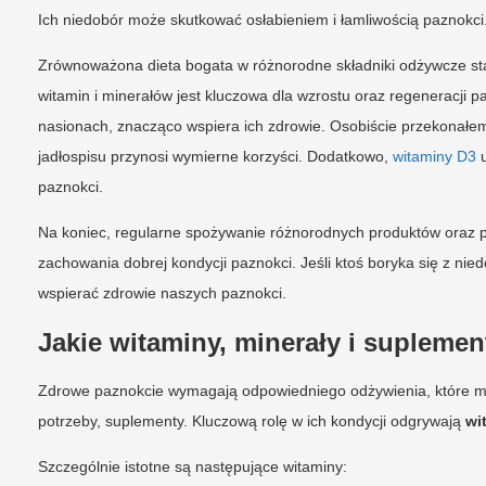
Ich niedobór może skutkować osłabieniem i łamliwością paznokci
Zrównoważona dieta bogata w różnorodne składniki odżywcze sta
witamin i minerałów jest kluczowa dla wzrostu oraz regeneracji p
nasionach, znacząco wspiera ich zdrowie. Osobiście przekonałem
jadłospisu przynosi wymierne korzyści. Dodatkowo,
witaminy D3
u
paznokci.
Na koniec, regularne spożywanie różnorodnych produktów oraz 
zachowania dobrej kondycji paznokci. Jeśli ktoś boryka się z n
wspierać zdrowie naszych paznokci.
Jakie witaminy, minerały i supleme
Zdrowe paznokcie wymagają odpowiedniego odżywienia, które mo
potrzeby, suplementy. Kluczową rolę w ich kondycji odgrywają
wi
Szczególnie istotne są następujące witaminy: