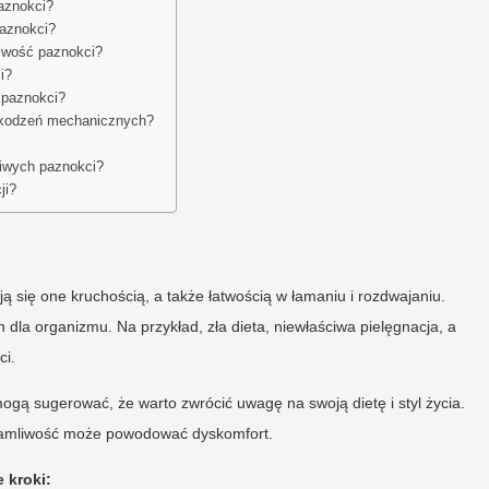
paznokci?
paznokci?
liwość paznokci?
i?
 paznokci?
szkodzeń mechanicznych?
liwych paznokci?
ji?
ą się one kruchością, a także łatwością w łamaniu i rozdwajaniu.
la organizmu. Na przykład, zła dieta, niewłaściwa pielęgnacja, a
ci.
mogą sugerować, że warto zwrócić uwagę na swoją dietę i styl życia.
h łamliwość może powodować dyskomfort.
 kroki: