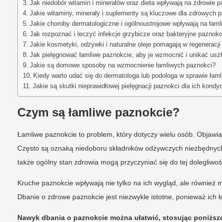
Jak niedobór witamin i minerałów oraz dieta wpływają na zdrowie 
Jakie witaminy, minerały i suplementy są kluczowe dla zdrowych 
Jakie choroby dermatologiczne i ogólnoustrojowe wpływają na łam
Jak rozpoznać i leczyć infekcje grzybicze oraz bakteryjne paznokc
Jakie kosmetyki, odżywki i naturalne oleje pomagają w regeneracji
Jak pielęgnować łamliwe paznokcie, aby je wzmocnić i unikać u
Jakie są domowe sposoby na wzmocnienie łamliwych paznokci?
Kiedy warto udać się do dermatologa lub podologa w sprawie łam
Jakie są skutki nieprawidłowej pielęgnacji paznokci dla ich kondyc
Czym są łamliwe paznokcie?
Łamliwe paznokcie to problem, który dotyczy wielu osób. Objawiaj
Często są oznaką niedoboru składników odżywczych niezbędnych d
także ogólny stan zdrowia mogą przyczyniać się do tej dolegliwoś
Kruche paznokcie wpływają nie tylko na ich wygląd, ale również 
Dbanie o zdrowe paznokcie jest niezwykle istotne, ponieważ ic
Nawyk dbania o paznokcie można ułatwić, stosując poniższe