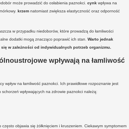
edobór może prowadzić do osłabienia paznokci.
cynk
wpływa na
omórkowy.
krzem
natomiast zwiększa elastyczność oraz odporność
łaszcza w przypadku niedoborów, które prowadzą do łamliwości
ualne dodatki mogą znacząco poprawić ich stan.
Warto jednak
 się w zależności od indywidualnych potrzeb organizmu.
gólnoustrojowe wpływają na łamliwość
y wpływ na łamliwość paznokci. Ich prawidłowe rozpoznanie jest
h schorzeń wpływających na zdrowie paznokci należą:
, co często objawia się żółknięciem i kruszeniem. Ciekawym symptomem