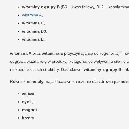
witaminy z grupy B
(B9 – kwas foliowy, B12 – kobalamina
witamina A
,
witamina C
,
witamina D3
,
witamina E
.
witamina A
oraz
witamina E
przyczyniają się do regeneracji i na
odgrywa ważną rolę w produkcji kolagenu, co wpływa na siłę i el
niezbędne dla ich struktury. Dodatkowo,
witaminy z grupy B
, ta
Również
minerały
mają kluczowe znaczenie dla zdrowia paznokc
żelazo
,
cynk
,
magnez
,
krzem
.