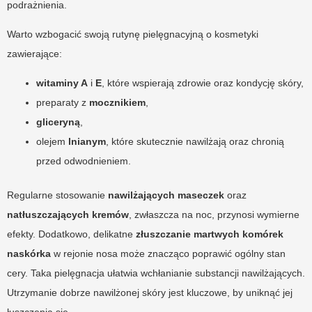
podrażnienia.
Warto wzbogacić swoją rutynę pielęgnacyjną o kosmetyki
zawierające:
witaminy A
i
E
, które wspierają zdrowie oraz kondycję skóry,
preparaty z
mocznikiem
,
gliceryną
,
olejem
lnianym
, które skutecznie nawilżają oraz chronią
przed odwodnieniem.
Regularne stosowanie
nawilżających maseczek
oraz
natłuszczających kremów
, zwłaszcza na noc, przynosi wymierne
efekty. Dodatkowo, delikatne
złuszczanie martwych komórek
naskórka
w rejonie nosa może znacząco poprawić ogólny stan
cery. Taka pielęgnacja ułatwia wchłanianie substancji nawilżających.
Utrzymanie dobrze nawilżonej skóry jest kluczowe, by uniknąć jej
łuszczenia się.