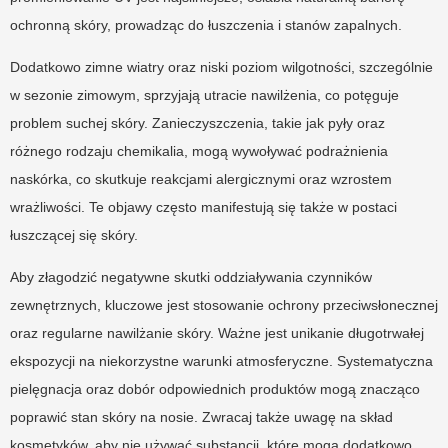
ochronną skóry, prowadząc do łuszczenia i stanów zapalnych.
Dodatkowo zimne wiatry oraz niski poziom wilgotności, szczególnie
w sezonie zimowym, sprzyjają utracie nawilżenia, co potęguje
problem suchej skóry. Zanieczyszczenia, takie jak pyły oraz
różnego rodzaju chemikalia, mogą wywoływać podrażnienia
naskórka, co skutkuje reakcjami alergicznymi oraz wzrostem
wrażliwości. Te objawy często manifestują się także w postaci
łuszczącej się skóry.
Aby złagodzić negatywne skutki oddziaływania czynników
zewnętrznych, kluczowe jest stosowanie ochrony przeciwsłonecznej
oraz regularne nawilżanie skóry. Ważne jest unikanie długotrwałej
ekspozycji na niekorzystne warunki atmosferyczne. Systematyczna
pielęgnacja oraz dobór odpowiednich produktów mogą znacząco
poprawić stan skóry na nosie. Zwracaj także uwagę na skład
kosmetyków, aby nie używać substancji, które mogą dodatkowo