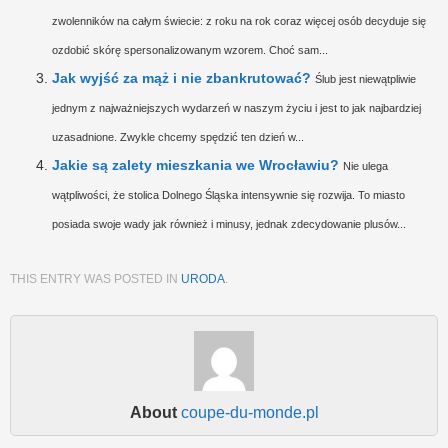
zwolenników na całym świecie: z roku na rok coraz więcej osób decyduje się
ozdobić skórę spersonalizowanym wzorem. Choć sam...
Jak wyjść za mąż i nie zbankrutować?
Ślub jest niewątpliwie
jednym z najważniejszych wydarzeń w naszym życiu i jest to jak najbardziej
uzasadnione. Zwykle chcemy spędzić ten dzień w...
Jakie są zalety mieszkania we Wrocławiu?
Nie ulega
wątpliwości, że stolica Dolnego Śląska intensywnie się rozwija. To miasto
posiada swoje wady jak również i minusy, jednak zdecydowanie plusów...
THIS ENTRY WAS POSTED IN
URODA
.
About
coupe-du-monde.pl