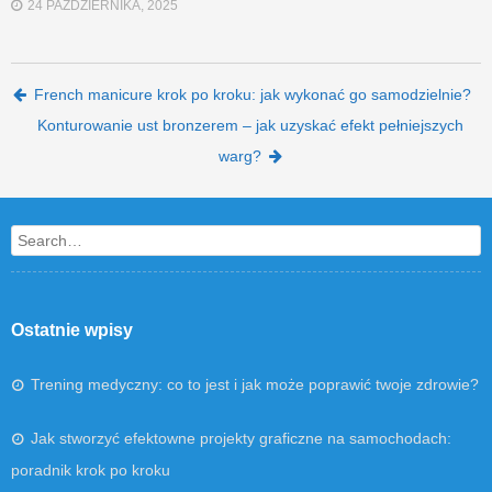
24 PAŹDZIERNIKA, 2025
Post navigation
French manicure krok po kroku: jak wykonać go samodzielnie?
Konturowanie ust bronzerem – jak uzyskać efekt pełniejszych
warg?
Search
Ostatnie wpisy
Trening medyczny: co to jest i jak może poprawić twoje zdrowie?
Jak stworzyć efektowne projekty graficzne na samochodach:
poradnik krok po kroku