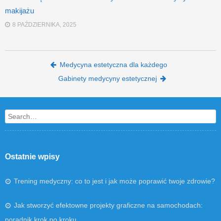
makijażu
8 PAŹDZIERNIKA, 2025
Post navigation
Medycyna estetyczna dla każdego
Gabinety medycyny estetycznej
Search
Ostatnie wpisy
Trening medyczny: co to jest i jak może poprawić twoje zdrowie?
Jak stworzyć efektowne projekty graficzne na samochodach:
poradnik krok po kroku