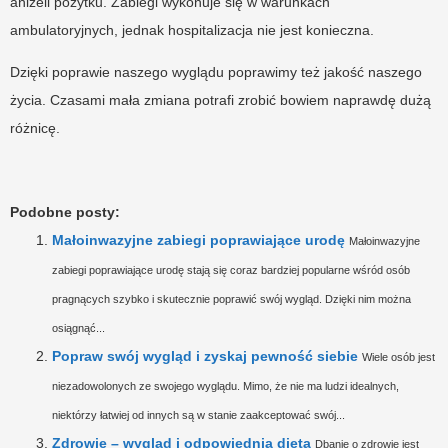
aniżeli pożytku. Zabiegi wykonuje się w warunkach
ambulatoryjnych, jednak hospitalizacja nie jest konieczna.
Dzięki poprawie naszego wyglądu poprawimy też jakość naszego
życia. Czasami mała zmiana potrafi zrobić bowiem naprawdę dużą
różnicę.
Podobne posty:
Małoinwazyjne zabiegi poprawiające urodę
Małoinwazyjne
zabiegi poprawiające urodę stają się coraz bardziej popularne wśród osób
pragnących szybko i skutecznie poprawić swój wygląd. Dzięki nim można
osiągnąć...
Popraw swój wygląd i zyskaj pewność siebie
Wiele osób jest
niezadowolonych ze swojego wyglądu. Mimo, że nie ma ludzi idealnych,
niektórzy łatwiej od innych są w stanie zaakceptować swój...
Zdrowie – wygląd i odpowiednia dieta
Dbanie o zdrowie jest