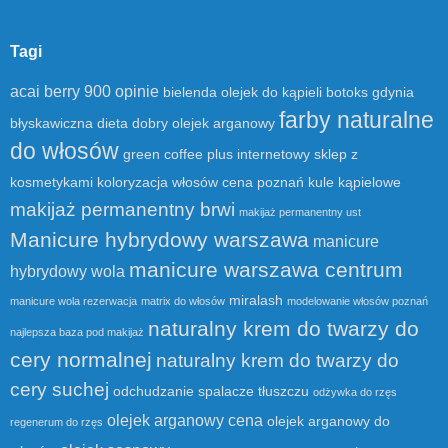
Tagi
acai berry 900 opinie
bielenda olejek do kąpieli
botoks gdynia
farby naturalne
błyskawiczna dieta
dobry olejek arganowy
do włosów
green coffee plus
internetowy sklep z
kosmetykami
koloryzacja włosów cena poznań
kule kąpielowe
makijaż permanentny brwi
makijaż permanentny ust
Manicure hybrydowy warszawa
manicure
manicure warszawa centrum
hybrydowy wola
miralash
manicure wola rezerwacja
matrix do włosów
modelowanie włosów poznań
naturalny krem do twarzy do
najlepsza baza pod makijaż
cery normalnej
naturalny krem do twarzy do
cery suchej
odchudzanie spalacze tłuszczu
odżywka do rzęs
olejek arganowy cena
olejek arganowy do
regenerum do rzęs