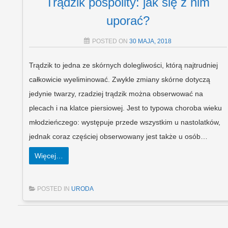
Trądzik pospolity: jak się z nim
uporać?
POSTED ON
30 MAJA, 2018
Trądzik to jedna ze skórnych dolegliwości, którą najtrudniej
całkowicie wyeliminować. Zwykle zmiany skórne dotyczą
jedynie twarzy, rzadziej trądzik można obserwować na
plecach i na klatce piersiowej. Jest to typowa choroba wieku
młodzieńczego: występuje przede wszystkim u nastolatków,
jednak coraz częściej obserwowany jest także u osób…
Więcej…
POSTED IN
URODA
Post navigation