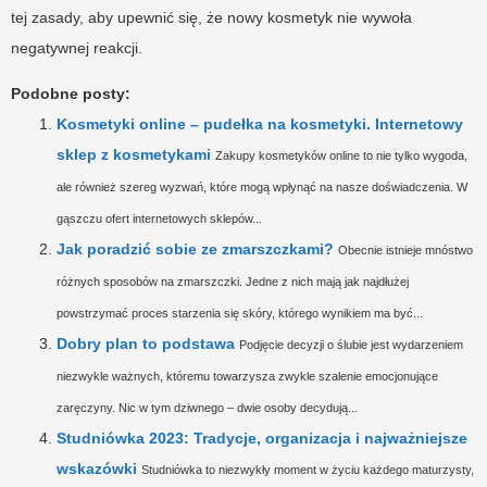
tej zasady, aby upewnić się, że nowy kosmetyk nie wywoła
negatywnej reakcji.
Podobne posty:
Kosmetyki online – pudełka na kosmetyki. Internetowy
sklep z kosmetykami
Zakupy kosmetyków online to nie tylko wygoda,
ale również szereg wyzwań, które mogą wpłynąć na nasze doświadczenia. W
gąszczu ofert internetowych sklepów...
Jak poradzić sobie ze zmarszczkami?
Obecnie istnieje mnóstwo
różnych sposobów na zmarszczki. Jedne z nich mają jak najdłużej
powstrzymać proces starzenia się skóry, którego wynikiem ma być...
Dobry plan to podstawa
Podjęcie decyzji o ślubie jest wydarzeniem
niezwykle ważnych, któremu towarzysza zwykle szalenie emocjonujące
zaręczyny. Nic w tym dziwnego – dwie osoby decydują...
Studniówka 2023: Tradycje, organizacja i najważniejsze
wskazówki
Studniówka to niezwykły moment w życiu każdego maturzysty,