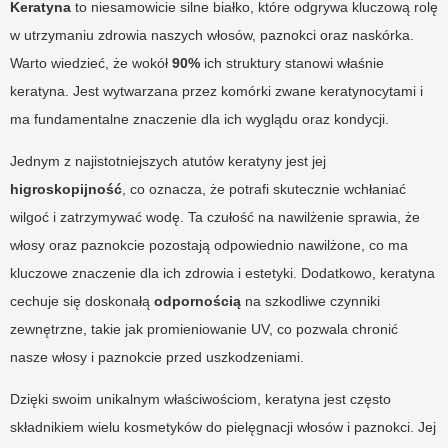
Keratyna
to niesamowicie silne białko, które odgrywa kluczową rolę
w utrzymaniu zdrowia naszych włosów, paznokci oraz naskórka.
Warto wiedzieć, że wokół
90%
ich struktury stanowi właśnie
keratyna. Jest wytwarzana przez komórki zwane keratynocytami i
ma fundamentalne znaczenie dla ich wyglądu oraz kondycji.
Jednym z najistotniejszych atutów keratyny jest jej
higroskopijność
, co oznacza, że potrafi skutecznie wchłaniać
wilgoć i zatrzymywać wodę. Ta czułość na nawilżenie sprawia, że
włosy oraz paznokcie pozostają odpowiednio nawilżone, co ma
kluczowe znaczenie dla ich zdrowia i estetyki. Dodatkowo, keratyna
cechuje się doskonałą
odpornością
na szkodliwe czynniki
zewnętrzne, takie jak promieniowanie UV, co pozwala chronić
nasze włosy i paznokcie przed uszkodzeniami.
Dzięki swoim unikalnym właściwościom, keratyna jest często
składnikiem wielu kosmetyków do pielęgnacji włosów i paznokci. Jej