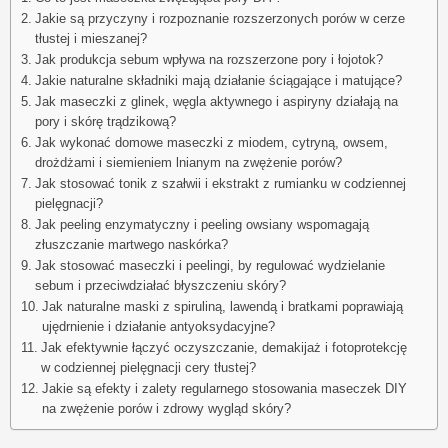
Jakie są przyczyny i rozpoznanie rozszerzonych porów w cerze
tłustej i mieszanej?
Jak produkcja sebum wpływa na rozszerzone pory i łojotok?
Jakie naturalne składniki mają działanie ściągające i matujące?
Jak maseczki z glinek, węgla aktywnego i aspiryny działają na
pory i skórę trądzikową?
Jak wykonać domowe maseczki z miodem, cytryną, owsem,
drożdżami i siemieniem lnianym na zwężenie porów?
Jak stosować tonik z szałwii i ekstrakt z rumianku w codziennej
pielęgnacji?
Jak peeling enzymatyczny i peeling owsiany wspomagają
złuszczanie martwego naskórka?
Jak stosować maseczki i peelingi, by regulować wydzielanie
sebum i przeciwdziałać błyszczeniu skóry?
Jak naturalne maski z spiruliną, lawendą i bratkami poprawiają
ujędrnienie i działanie antyoksydacyjne?
Jak efektywnie łączyć oczyszczanie, demakijaż i fotoprotekcję
w codziennej pielęgnacji cery tłustej?
Jakie są efekty i zalety regularnego stosowania maseczek DIY
na zwężenie porów i zdrowy wygląd skóry?