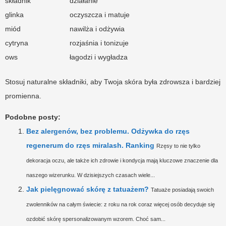
składnik
działanie
glinka
oczyszcza i matuje
miód
nawilża i odżywia
cytryna
rozjaśnia i tonizuje
ows
łagodzi i wygładza
Stosuj naturalne składniki, aby Twoja skóra była zdrowsza i bardziej
promienna.
Podobne posty:
Bez alergenów, bez problemu. Odżywka do rzęs
regenerum do rzęs miralash. Ranking
Rzęsy to nie tylko
dekoracja oczu, ale także ich zdrowie i kondycja mają kluczowe znaczenie dla
naszego wizerunku. W dzisiejszych czasach wiele...
Jak pielęgnować skórę z tatuażem?
Tatuaże posiadają swoich
zwolenników na całym świecie: z roku na rok coraz więcej osób decyduje się
ozdobić skórę spersonalizowanym wzorem. Choć sam...