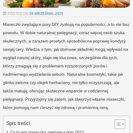
POSTED ON
26 WRZEŚNIA, 2025
Maseczki zwężające pory DIY zyskują na popularności, a to nie bez
powodu. W dobie naturalnej pielęgnacji, coraz więcej osób szuka
skutecznych, a zarazem prostych sposobów na poprawę kondycji
swojej cery. Wiedza o tym, jak domowe składniki mogą wpływać na
wygląd naszej skóry, staje się kluczowa, szczególnie dla tych,
którzy zmagają się z problemem rozszerzonych porów i
nadmiernego wydzielania sebum. Naturalne kosmetyki, takie jak
glinka zielona czy olejek herbaciany, nie tylko oczyszczają, ale
także matują, oferując skuteczne wsparcie w codziennej
pielęgnacji. Przyjrzyjmy się zatem, jak stworzyć własne maseczki,
które pomogą nam cieszyć się zdrową i promienną cerą.
Spis treści
Co to jest maseczka zwężająca pory DIY?