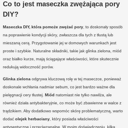
Co to jest maseczka zwężająca pory
DIY?
Maseczka DIY, która pomoże zwężać pory
, to doskonały sposób
na poprawienie kondycji skóry, zwłaszcza dla tych z tłustą lub
mieszaną cerą. Przygotowanie jej w domowych warunkach jest
proste i szybkie. Naturalne składniki, takie jak glinka zielona, miód
oraz białko kurze, mają ściągające właściwości, które skutecznie
redukują widoczność porów.
Glinka zielona
odgrywa kluczową rolę w tej maseczce, ponieważ
doskonale wchłania nadmiar sebum, co jest bardzo ważne dla
pielęgnacji cery tłustej.
Miód
natomiast nie tylko nawilża, ale
również działa antybakteryjnie, co może być zbawienne w walce z
trądzikiem. Aby dodatkowo wspomóc skórę problematyczną, warto
dodać
olejek herbaciany
, który posiada właściwości
antyseptyczne i przeciwzapalne. W moim doświadczeniu, kilka