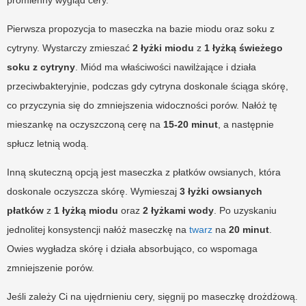
Pierwsza propozycja to maseczka na bazie miodu oraz soku z
cytryny. Wystarczy zmieszać
2 łyżki miodu
z
1 łyżką świeżego
soku z cytryny
. Miód ma właściwości nawilżające i działa
przeciwbakteryjnie, podczas gdy cytryna doskonale ściąga skórę,
co przyczynia się do zmniejszenia widoczności porów. Nałóż tę
mieszankę na oczyszczoną cerę na
15-20 minut
, a następnie
spłucz letnią wodą.
Inną skuteczną opcją jest maseczka z płatków owsianych, która
doskonale oczyszcza skórę. Wymieszaj
3 łyżki owsianych
płatków
z
1 łyżką miodu
oraz
2 łyżkami wody
. Po uzyskaniu
jednolitej konsystencji nałóż maseczkę na
twarz
na
20 minut
.
Owies wygładza skórę i działa absorbująco, co wspomaga
zmniejszenie porów.
Jeśli zależy Ci na ujędrnieniu cery, sięgnij po maseczkę drożdżową.