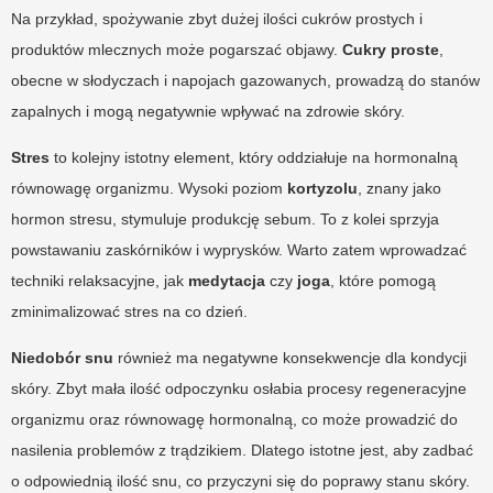
Na przykład, spożywanie zbyt dużej ilości cukrów prostych i
produktów mlecznych może pogarszać objawy.
Cukry proste
,
obecne w słodyczach i napojach gazowanych, prowadzą do stanów
zapalnych i mogą negatywnie wpływać na zdrowie skóry.
Stres
to kolejny istotny element, który oddziałuje na hormonalną
równowagę organizmu. Wysoki poziom
kortyzolu
, znany jako
hormon stresu, stymuluje produkcję sebum. To z kolei sprzyja
powstawaniu zaskórników i wyprysków. Warto zatem wprowadzać
techniki relaksacyjne, jak
medytacja
czy
joga
, które pomogą
zminimalizować stres na co dzień.
Niedobór snu
również ma negatywne konsekwencje dla kondycji
skóry. Zbyt mała ilość odpoczynku osłabia procesy regeneracyjne
organizmu oraz równowagę hormonalną, co może prowadzić do
nasilenia problemów z trądzikiem. Dlatego istotne jest, aby zadbać
o odpowiednią ilość snu, co przyczyni się do poprawy stanu skóry.