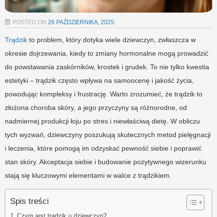
POSTED ON
26 PAŹDZIERNIKA, 2025
Trądzik
to problem, który dotyka wiele dziewczyn, zwłaszcza w
okresie dojrzewania, kiedy to zmiany hormonalne mogą prowadzić
do powstawania zaskórników, krostek i grudek. To nie tylko kwestia
estetyki – trądzik często wpływa na samoocenę i jakość życia,
powodując kompleksy i frustrację. Warto zrozumieć, że trądzik to
złożona choroba skóry, a jego przyczyny są różnorodne, od
nadmiernej produkcji łoju po stres i niewłaściwą dietę. W obliczu
tych wyzwań, dziewczyny poszukują skutecznych metod pielęgnacji
i leczenia, które pomogą im odzyskać pewność siebie i poprawić
stan skóry. Akceptacja siebie i budowanie pozytywnego wizerunku
stają się kluczowymi elementami w walce z trądzikiem.
Spis treści
Czym jest trądzik u dziewczyn?