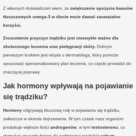
Z własnych doświadczeń wiem, że
zwiększenie spożycia kwasów
tłuszczowych omega-3 w diecie może dawać zauważalne
korzyści.
Zrozumienie przyczyn trądziku jest niezwykle ważne dla
skutecznego leczenia oraz pielęgnacji skóry.
Dobrym
pierwszym krokiem jest wizyta u dermatologa, który pomoże
opracować spersonalizowany plan leczenia, co często prowadzi do
znaczącej poprawy.
Jak hormony wpływają na pojawianie
się trądziku?
Hormony
odgrywają kluczową rolę w pojawianiu się trądziku,
zwłaszcza w okresie dojrzewania. W tym czasie nasz organizm
produkuje większe ilości
androgenów
, w tym
testosteronu
, co
stymuluje gruczoły łojowe do nadmiernej produkcji
sebum
.