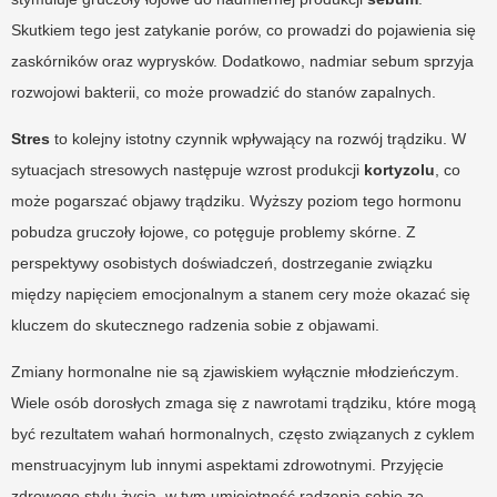
Skutkiem tego jest zatykanie porów, co prowadzi do pojawienia się
zaskórników oraz wyprysków. Dodatkowo, nadmiar sebum sprzyja
rozwojowi bakterii, co może prowadzić do stanów zapalnych.
Stres
to kolejny istotny czynnik wpływający na rozwój trądziku. W
sytuacjach stresowych następuje wzrost produkcji
kortyzolu
, co
może pogarszać objawy trądziku. Wyższy poziom tego hormonu
pobudza gruczoły łojowe, co potęguje problemy skórne. Z
perspektywy osobistych doświadczeń, dostrzeganie związku
między napięciem emocjonalnym a stanem cery może okazać się
kluczem do skutecznego radzenia sobie z objawami.
Zmiany hormonalne nie są zjawiskiem wyłącznie młodzieńczym.
Wiele osób dorosłych zmaga się z nawrotami trądziku, które mogą
być rezultatem wahań hormonalnych, często związanych z cyklem
menstruacyjnym lub innymi aspektami zdrowotnymi. Przyjęcie
zdrowego stylu życia, w tym umiejętność radzenia sobie ze