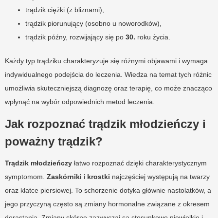
trądzik ciężki (z bliznami),
trądzik piorunujący (osobno u noworodków),
trądzik późny, rozwijający się po
30.
roku życia.
Każdy typ trądziku charakteryzuje się różnymi objawami i wymaga
indywidualnego podejścia do leczenia. Wiedza na temat tych różnic
umożliwia skuteczniejszą diagnozę oraz terapię, co może znacząco
wpłynąć na wybór odpowiednich metod leczenia.
Jak rozpoznać trądzik młodzieńczy i
poważny trądzik?
Trądzik młodzieńczy
łatwo rozpoznać dzięki charakterystycznym
symptomom.
Zaskórniki
i
krostki
najczęściej występują na twarzy
oraz klatce piersiowej. To schorzenie dotyka głównie nastolatków, a
jego przyczyną często są zmiany hormonalne związane z okresem
dorastania. Zmiany skórne zazwyczaj są stosunkowo niewielkie i