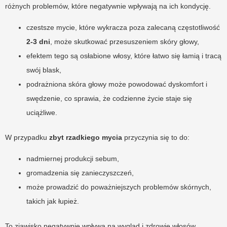
różnych problemów, które negatywnie wpływają na ich kondycję.
czestsze mycie, które wykracza poza zalecaną częstotliwość
2-3 dni
, może skutkować przesuszeniem skóry głowy,
efektem tego są osłabione włosy, które łatwo się łamią i tracą
swój blask,
podrażniona skóra głowy może powodować dyskomfort i
swędzenie, co sprawia, że codzienne życie staje się
uciążliwe.
W przypadku
zbyt rzadkiego mycia
przyczynia się to do:
nadmiernej produkcji sebum,
gromadzenia się zanieczyszczeń,
może prowadzić do poważniejszych problemów skórnych,
takich jak łupież.
To zjawisko negatywnie wpływa na wygląd i zdrowie włosów.