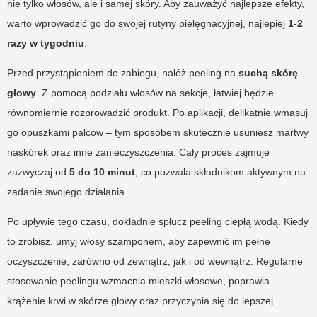
nie tylko włosów, ale i samej skóry. Aby zauważyć najlepsze efekty,
warto wprowadzić go do swojej rutyny pielęgnacyjnej, najlepiej
1-2
razy w tygodniu
.
Przed przystąpieniem do zabiegu, nałóż peeling na
suchą skórę
głowy
. Z pomocą podziału włosów na sekcje, łatwiej będzie
równomiernie rozprowadzić produkt. Po aplikacji, delikatnie wmasuj
go opuszkami palców – tym sposobem skutecznie usuniesz martwy
naskórek oraz inne zanieczyszczenia. Cały proces zajmuje
zazwyczaj od
5 do 10 minut
, co pozwala składnikom aktywnym na
zadanie swojego działania.
Po upływie tego czasu, dokładnie spłucz peeling ciepłą wodą. Kiedy
to zrobisz, umyj włosy szamponem, aby zapewnić im pełne
oczyszczenie, zarówno od zewnątrz, jak i od wewnątrz. Regularne
stosowanie peelingu wzmacnia mieszki włosowe, poprawia
krążenie krwi w skórze głowy oraz przyczynia się do lepszej