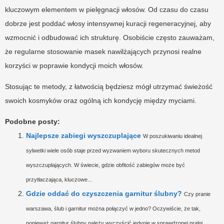
kluczowym elementem w pielęgnacji włosów. Od czasu do czasu
dobrze jest poddać włosy intensywnej kuracji regeneracyjnej, aby
wzmocnić i odbudować ich strukturę. Osobiście często zauważam,
że regularne stosowanie masek nawilżających przynosi realne
korzyści w poprawie kondycji moich włosów.
Stosując te metody, z łatwością będziesz mógł utrzymać świeżość
swoich kosmyków oraz ogólną ich kondycję między myciami.
Podobne posty:
Najlepsze zabiegi wyszczuplające
W poszukiwaniu idealnej
sylwetki wiele osób staje przed wyzwaniem wyboru skutecznych metod
wyszczuplających. W świecie, gdzie obfitość zabiegów może być
przytłaczająca, kluczowe...
Gdzie oddać do czyszczenia garnitur ślubny?
Czy pranie
warszawa, ślub i garnitur można połączyć w jedno? Oczywiście, że tak,
ponieważ garnitur ślubny należy wyczyścić jedynie w sprawdzonej pralni...