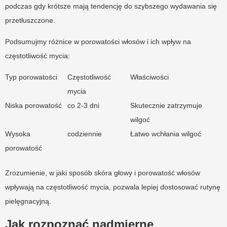
podczas gdy krótsze mają tendencję do szybszego wydawania się
przetłuszczone.
Podsumujmy różnice w porowatości włosów i ich wpływ na
częstotliwość mycia:
Typ porowatości
Częstotliwość
Właściwości
mycia
Niska porowatość
co 2-3 dni
Skutecznie zatrzymuje
wilgoć
Wysoka
codziennie
Łatwo wchłania wilgoć
porowatość
Zrozumienie, w jaki sposób skóra głowy i porowatość włosów
wpływają na częstotliwość mycia, pozwala lepiej dostosować rutynę
pielęgnacyjną.
Jak rozpoznać nadmierne