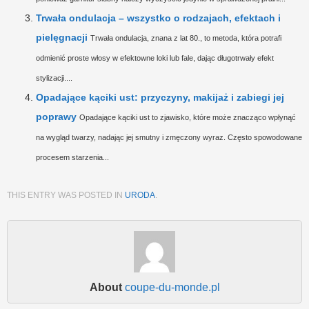
Trwała ondulacja – wszystko o rodzajach, efektach i
pielęgnacji
Trwała ondulacja, znana z lat 80., to metoda, która potrafi
odmienić proste włosy w efektowne loki lub fale, dając długotrwały efekt
stylizacji....
Opadające kąciki ust: przyczyny, makijaż i zabiegi jej
poprawy
Opadające kąciki ust to zjawisko, które może znacząco wpłynąć
na wygląd twarzy, nadając jej smutny i zmęczony wyraz. Często spowodowane
procesem starzenia...
THIS ENTRY WAS POSTED IN
URODA
.
About
coupe-du-monde.pl