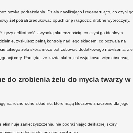
ez ryzyka podrażnienia. Działa nawilżająco i regenerująco, co czyni g
wy żel potrafi zredukować opuchliznę i łagodzić drobne wybroczyny.
 łączy delikatność z wysoką skutecznością, co czyni go idealnym
zielnie, zyskujesz pełną kontrolę nad jego składem, co pozwala na
życiu takiego żelu skóra może potrzebować dodatkowego nawilżenia, ale
gnacji cery. Pamiętaj, że każda skóra jest wyjątkowa, więc obserwuj,
bne do zrobienia żelu do mycia twarzy w
gę na różnorodne składniki, które mają kluczowe znaczenie dla jego
 eliminuje zanieczyszczenia, nie podrażniając delikatnej skóry,
 zapewniając odpowiedni poziom nawilżenia,