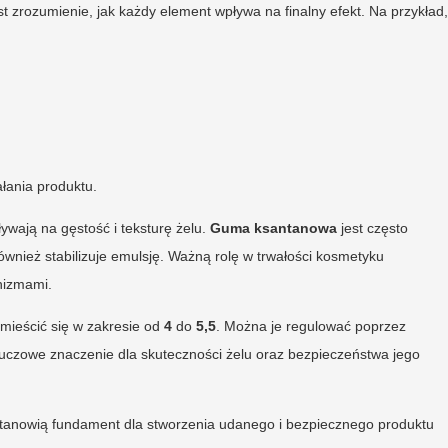
st zrozumienie, jak każdy element wpływa na finalny efekt. Na przykład,
łania produktu.
ywają na gęstość i teksturę żelu.
Guma ksantanowa
jest często
ównież stabilizuje emulsję. Ważną rolę w trwałości kosmetyku
nizmami.
mieścić się w zakresie od
4
do
5,5
. Można je regulować poprzez
czowe znaczenie dla skuteczności żelu oraz bezpieczeństwa jego
 stanowią fundament dla stworzenia udanego i bezpiecznego produktu