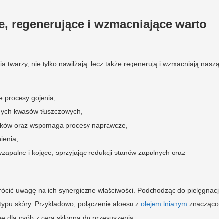
ce, regenerujące i wzmacniające warto
twarzy, nie tylko nawilżają, lecz także regenerują i wzmacniają nasz
e procesy gojenia,
nnych kwasów tłuszczowych,
ników oraz wspomaga procesy naprawcze,
ienia,
zapalne i kojące, sprzyjając redukcji stanów zapalnych oraz
wrócić uwagę na ich synergiczne właściwości. Podchodząc do pielęgnacj
ypu skóry. Przykładowo, połączenie aloesu z
olejem lnianym
znacząco
ne dla osób z cerą skłonną do przesuszenia.