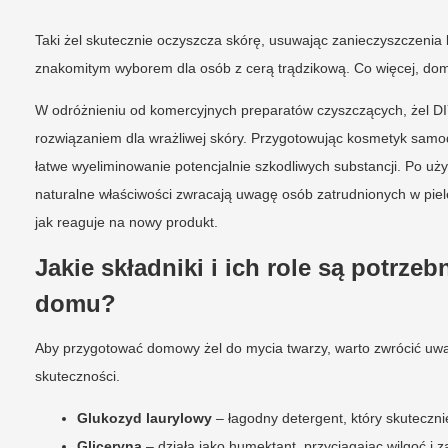
Taki żel skutecznie oczyszcza skórę, usuwając zanieczyszczenia b
znakomitym wyborem dla osób z cerą trądzikową. Co więcej, domo
W odróżnieniu od komercyjnych preparatów czyszczących, żel DIY
rozwiązaniem dla wrażliwej skóry. Przygotowując kosmetyk samod
łatwe wyeliminowanie potencjalnie szkodliwych substancji. Po u
naturalne właściwości zwracają uwagę osób zatrudnionych w pielę
jak reaguje na nowy produkt.
Jakie składniki i ich role są potrze
domu?
Aby przygotować domowy żel do mycia twarzy, warto zwrócić uwa
skuteczności.
Glukozyd laurylowy
– łagodny detergent, który skutecznie
Gliceryna
– działa jako humektant, przyciągając wilgoć i