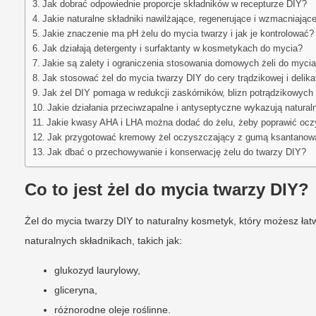
Jak dobrać odpowiednie proporcje składników w recepturze DIY?
Jakie naturalne składniki nawilżające, regenerujące i wzmacniając
Jakie znaczenie ma pH żelu do mycia twarzy i jak je kontrolować?
Jak działają detergenty i surfaktanty w kosmetykach do mycia?
Jakie są zalety i ograniczenia stosowania domowych żeli do mycia
Jak stosować żel do mycia twarzy DIY do cery trądzikowej i delika
Jak żel DIY pomaga w redukcji zaskórników, blizn potrądzikowych 
Jakie działania przeciwzapalne i antyseptyczne wykazują natural
Jakie kwasy AHA i LHA można dodać do żelu, żeby poprawić ocz
Jak przygotować kremowy żel oczyszczający z gumą ksantanow
Jak dbać o przechowywanie i konserwację żelu do twarzy DIY?
Co to jest żel do mycia twarzy DIY?
Żel do mycia twarzy DIY to naturalny kosmetyk, który możesz ła
naturalnych składnikach, takich jak:
glukozyd laurylowy,
gliceryna,
różnorodne oleje roślinne.