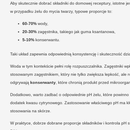
Aby skutecznie dobrać składniki do domowej receptury, istotne je
w przypadku żelu do mycia twarzy, typowe proporcje to:
60-70%
wody,
20-30%
zagęstnika, takiego jak guma ksantanowa,
5-10%
konserwantu.
Taki układ zapewnia odpowiednią konsystencję i skuteczność dzia
Woda w tym kontekście pełni rolę rozpuszczalnika. Zagęstniki wpł
stosowanym zagęstnikiem, który nie tylko zwiększa lepkość, ale r
odgrywają
konserwanty
, które chronią produkt przed mikroorga
Dodatkowo, warto zadbać o odpowiednie pH żelu, które powinno 
dodatek kwasu cytrynowego. Zastosowanie właściwego pH ma klu
stosowania na skórze.
W praktyce, dobrze dobrane proporcje składników i kontrola pH