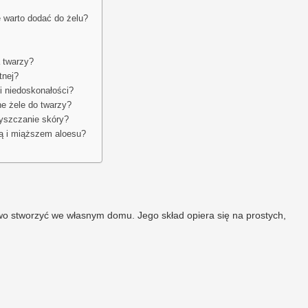
e warto dodać do żelu?
 twarzy?
tnej?
i niedoskonałości?
ne żele do twarzy?
yszczanie skóry?
ą i miąższem aloesu?
two stworzyć we własnym domu. Jego skład opiera się na prostych,