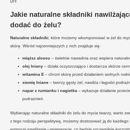
DIY.
Jakie naturalne składniki nawilżają
dodać do żelu?
Naturalne składniki
, które możemy wkomponować w żel do mycia 
skórę. Wśród najcenniejszych z nich znajduje się:
miąższ aloesu
– świetnie nawadnia oraz wspiera naturaln
olej lniany
– działa oczyszczająco i dostarcza skórze ce
witamina E
– chroni skórę przed działaniem wolnych rod
siemię lniane
– tworzy gęsty żel, nawilża i łagodzi podrażn
napar z rumianku i nagietka
– wykazuje działanie przeciw
podrażnień.
Wybierając naturalne składniki do żelu do mycia twarzy, warto z
z tego rodzaju perspektywą, możemy dostosować ją do każdego t
wzmocni nawilżenie i regenerację, co będzie szczególnie korzyst