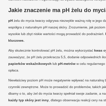
Jakie znaczenie ma pH żelu do mycia
pH
żelu do mycia twarzy odgrywa niezwykle ważną rolę w jego dz
współgra z naturalnym pH naszej skóry. Zrozumienie, jak poziom
wysokie lub zbyt niskie wartości mogą prowadzić do podrażnień.
kluczowe.
Aby skutecznie kontrolować pH żelu, można wykorzystać
kwas c
zauważysz, że pH żelu przekracza 5,5, dodanie odpowiednich il
papierków wskaźnikowych
lub
pH-metrów
w celu regularnego 
opłaca.
Niewłaściwy poziom pH może negatywnie wpływać na naturalną ba
czynniki zewnętrzne. Może to prowadzić do problemów, takich j
dbamy o to, aby żel do mycia twarzy spełniał swoje zadanie, a 
każdy typ skóry jest inny
, dlatego obserwacja reakcji cery na s