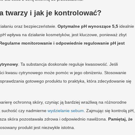
 twarzy i jak je kontrolować?
iałaniu oraz bezpieczeństwie.
Optymalne pH wynoszące 5,5
idealnie
 pH wpływa na działanie kosmetyków, jest kluczowe, ponieważ zbyt
Regularne monitorowanie i odpowiednie regulowanie pH jest
ytrynowy
. Ta substancja doskonale reguluje kwasowość. Jeśli
ości kwasu cytrynowego może pomóc w jego obniżeniu. Stosowanie
sprawdzania gotowego produktu to praktyka, która zdecydowanie się
rierę ochronną skóry, czyniąc ją bardziej wrażliwą na różnorodne
ak suchość czy nadmierne
wydzielanie sebum
. Zajmując się kontrolą pH,
nasza skóra pozostawała zdrowa i odpowiednio nawilżona.
Pamiętaj, że
tosowany produkt jest niezwykle istotna.