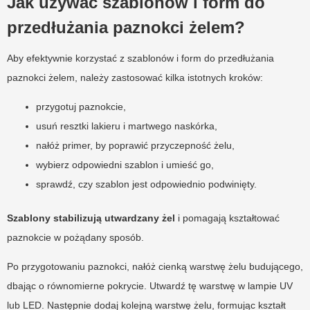
Jak używać szablonów i form do
przedłużania paznokci żelem?
Aby efektywnie korzystać z szablonów i form do przedłużania
paznokci żelem, należy zastosować kilka istotnych kroków:
przygotuj paznokcie,
usuń resztki lakieru i martwego naskórka,
nałóż primer, by poprawić przyczepność żelu,
wybierz odpowiedni szablon i umieść go,
sprawdź, czy szablon jest odpowiednio podwinięty.
Szablony stabilizują utwardzany żel
i pomagają kształtować
paznokcie w pożądany sposób.
Po przygotowaniu paznokci, nałóż cienką warstwę żelu budującego,
dbając o równomierne pokrycie. Utwardź tę warstwę w lampie UV
lub LED. Następnie dodaj kolejną warstwę żelu, formując kształt