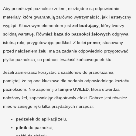
Aby przedłużyć paznokcie żelem, niezbędne są odpowiednie
materiały, które gwarantują zarówno wytrzymałość, jak i estetyczny
wygląd. Kluczowym elementem jest
żel budujący
, który tworzy
solidną warstwę. Również
baza do paznokci żelowych
odgrywa
istotną rolę, przygotowując podkład. Z kolei
primer
, stosowany
przed nałożeniem żelu, ma za zadanie odpowiednio przygotować
płytkę paznokcia, co podnosi trwałość końcowego efektu.
Jeżeli zamierzasz korzystać z szablonów do przedłużania,
pamiętaj, że są one kluczowe dla nadania odpowiedniego kształtu
paznokciom. Nie zapomnij o
lampie UV/LED
, która utwardza
nałożony żel, zapewniając długotrwały efekt. Dobrze jest również
mieć w zasięgu ręki kilka przydatnych narzędzi:
pędzelek
do aplikacji żelu,
pilnik
do paznokci,
cążki
do skórek,