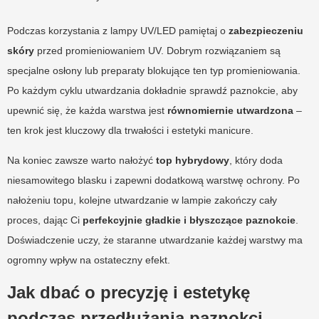
Podczas korzystania z lampy UV/LED pamiętaj o
zabezpieczeniu
skóry
przed promieniowaniem UV. Dobrym rozwiązaniem są
specjalne osłony lub preparaty blokujące ten typ promieniowania.
Po każdym cyklu utwardzania dokładnie sprawdź paznokcie, aby
upewnić się, że każda warstwa jest
równomiernie utwardzona
–
ten krok jest kluczowy dla trwałości i estetyki manicure.
Na koniec zawsze warto nałożyć
top hybrydowy
, który doda
niesamowitego blasku i zapewni dodatkową warstwę ochrony. Po
nałożeniu topu, kolejne utwardzanie w lampie zakończy cały
proces, dając Ci
perfekcyjnie gładkie i błyszczące paznokcie
.
Doświadczenie uczy, że staranne utwardzanie każdej warstwy ma
ogromny wpływ na ostateczny efekt.
Jak dbać o precyzję i estetykę
podczas przedłużania paznokci