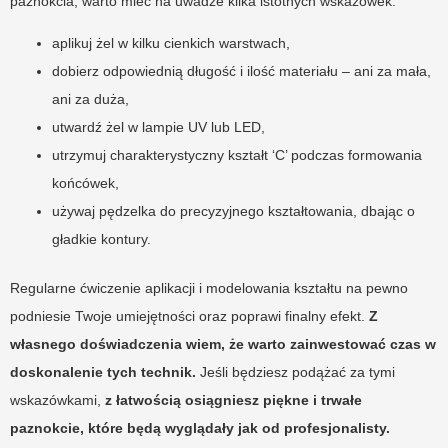
paznokcia, warto mieć na uwadze kilka istotnych wskazówek:
aplikuj żel w kilku cienkich warstwach,
dobierz odpowiednią długość i ilość materiału – ani za mała,
ani za duża,
utwardź żel w lampie UV lub LED,
utrzymuj charakterystyczny kształt ‘C’ podczas formowania
końcówek,
używaj pędzelka do precyzyjnego kształtowania, dbając o
gładkie kontury.
Regularne ćwiczenie aplikacji i modelowania kształtu na pewno
podniesie Twoje umiejętności oraz poprawi finalny efekt.
Z
własnego doświadczenia wiem, że warto zainwestować czas w
doskonalenie tych technik.
Jeśli będziesz podążać za tymi
wskazówkami,
z łatwością osiągniesz piękne i trwałe
paznokcie, które będą wyglądały jak od profesjonalisty.