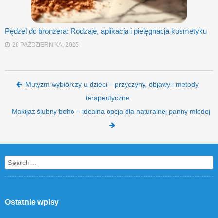
Pędzel do bronzera: Rodzaje, aplikacja i pielęgnacja kosmetyku
20 PAŹDZIERNIKA, 2025
Post navigation
Mutyzm wybiórczy u dzieci – przyczyny, objawy i metody
terapeutyczne
Makijaż ślubny boho – idealna opcja dla naturalnej panny młodej
Search
Ostatnie wpisy