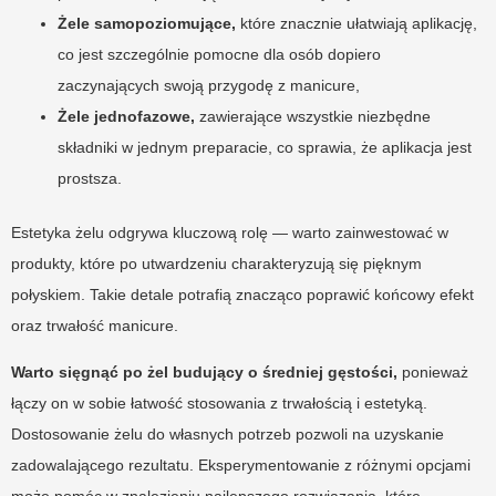
Żele samopoziomujące,
które znacznie ułatwiają aplikację,
co jest szczególnie pomocne dla osób dopiero
zaczynających swoją przygodę z manicure,
Żele jednofazowe,
zawierające wszystkie niezbędne
składniki w jednym preparacie, co sprawia, że aplikacja jest
prostsza.
Estetyka żelu odgrywa kluczową rolę — warto zainwestować w
produkty, które po utwardzeniu charakteryzują się pięknym
połyskiem. Takie detale potrafią znacząco poprawić końcowy efekt
oraz trwałość manicure.
Warto sięgnąć po żel budujący o średniej gęstości,
ponieważ
łączy on w sobie łatwość stosowania z trwałością i estetyką.
Dostosowanie żelu do własnych potrzeb pozwoli na uzyskanie
zadowalającego rezultatu. Eksperymentowanie z różnymi opcjami
może pomóc w znalezieniu najlepszego rozwiązania, które