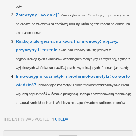
były...
Zaręczyny i co dalej?
Zaręczyliście się. Gratulacje, to pierwszy krok
na drodze do założenia szczęśliwej rodziny, która będzie razem na dobre i na
złe. Zanim jednak...
Reakcja alergiczna na kwas hialuronowy: objawy,
przyczyny i leczenie
Kwas hialuronowy stał się jednym z
najpopularniejszych składników w zabiegach medycyny estetycznej, słynąc z
wyjątkowych właściwości nawilżających i wypełniających. Jednak, jak każdy...
Innowacyjne kosmetyki i biodermokosmetyki: co warto
wiedzieć?
Innowacyjne kosmetyki i biodermokosmetyki zdobywają coraz
większą popularność w świecie pielęgnacji, łącząc zaawansowaną technologię
z naturalnymi składnikami. W obliczu rosnącej świadomości konsumentów...
THIS ENTRY WAS POSTED IN
URODA
.