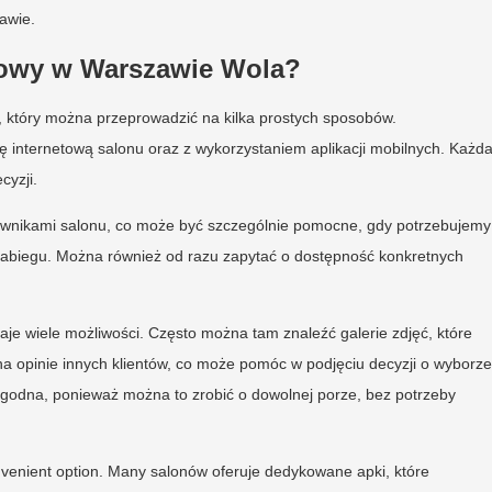
awie.
dowy w Warszawie Wola?
który można przeprowadzić na kilka prostych sposobów.
nę internetową salonu oraz z wykorzystaniem aplikacji mobilnych. Każd
cyzji.
cownikami salonu, co może być szczególnie pomocne, gdy potrzebujemy
 zabiegu. Można również od razu zapytać o dostępność konkretnych
 daje wiele możliwości. Często można tam znaleźć galerie zdjęć, które
 na opinie innych klientów, co może pomóc w podjęciu decyzji o wyborze
ygodna, ponieważ można to zrobić o dowolnej porze, bez potrzeby
nvenient option. Many salonów oferuje dedykowane apki, które