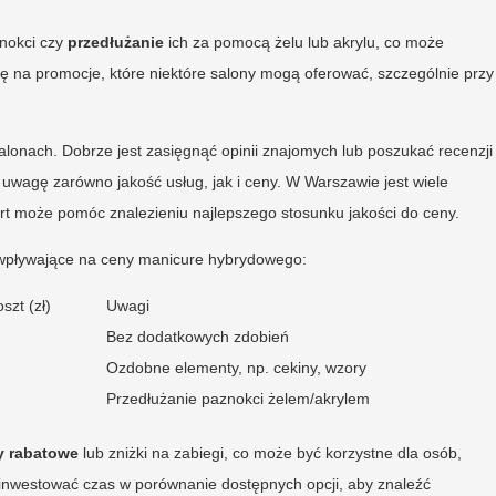
nokci czy
przedłużanie
ich za pomocą żelu lub akrylu, co może
ę na promocje, które niektóre salony mogą oferować, szczególnie przy
 salonach. Dobrze jest zasięgnąć opinii znajomych lub poszukać recenzji
uwagę zarówno jakość usług, jak i ceny. W Warszawie jest wiele
ert może pomóc znalezieniu najlepszego stosunku jakości do ceny.
ki wpływające na ceny manicure hybrydowego:
szt (zł)
Uwagi
Bez dodatkowych zdobień
Ozdobne elementy, np. cekiny, wzory
Przedłużanie paznokci żelem/akrylem
y rabatowe
lub zniżki na zabiegi, co może być korzystne dla osób,
zainwestować czas w porównanie dostępnych opcji, aby znaleźć