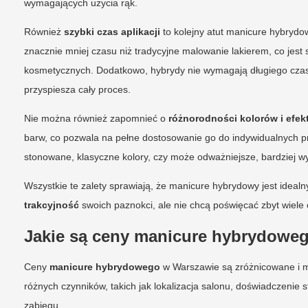
wymagających użycia rąk.
Również
szybki czas aplikacji
to kolejny atut manicure hybryd
znacznie mniej czasu niż tradycyjne malowanie lakierem, co jes
kosmetycznych. Dodatkowo, hybrydy nie wymagają długiego czasu
przyspiesza cały proces.
Nie można również zapomnieć o
różnorodności kolorów i efe
barw, co pozwala na pełne dostosowanie go do indywidualnych pr
stonowane, klasyczne kolory, czy może odważniejsze, bardziej wy
Wszystkie te zalety sprawiają, że manicure hybrydowy jest ideal
trakcyjność
swoich paznokci, ale nie chcą poświęcać zbyt wiele 
Jakie są ceny manicure hybrydowe
Ceny
manicure hybrydowego
w Warszawie są zróżnicowane i 
różnych czynników, takich jak lokalizacja salonu, doświadczenie
zabiegu.