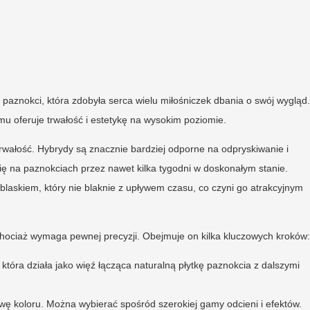
paznokci, która zdobyła serca wielu miłośniczek dbania o swój wygląd.
mu oferuje trwałość i estetykę na wysokim poziomie.
wałość. Hybrydy są znacznie bardziej odporne na odpryskiwanie i
ię na paznokciach przez nawet kilka tygodni w doskonałym stanie.
askiem, który nie blaknie z upływem czasu, co czyni go atrakcyjnym
chociaż wymaga pewnej precyzji. Obejmuje on kilka kluczowych kroków:
która działa jako więź łącząca naturalną płytkę paznokcia z dalszymi
wę koloru. Można wybierać spośród szerokiej gamy odcieni i efektów.