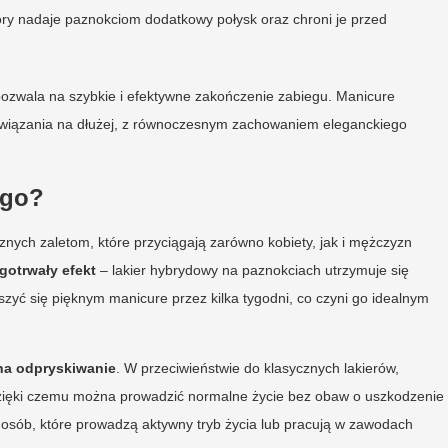
óry nadaje paznokciom dodatkowy połysk oraz chroni je przed
ozwala na szybkie i efektywne zakończenie zabiegu. Manicure
ozwiązania na dłużej, z równoczesnym zachowaniem eleganckiego
ego?
znych zaletom, które przyciągają zarówno kobiety, jak i mężczyzn
gotrwały efekt
– lakier hybrydowy na paznokciach utrzymuje się
szyć się pięknym manicure przez kilka tygodni, co czyni go idealnym
na odpryskiwanie
. W przeciwieństwie do klasycznych lakierów,
 dzięki czemu można prowadzić normalne życie bez obaw o uszkodzenie
osób, które prowadzą aktywny tryb życia lub pracują w zawodach