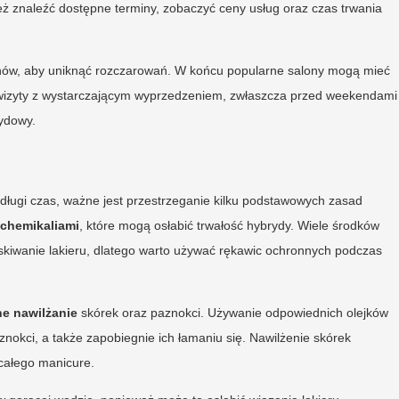
eż znaleźć dostępne terminy, zobaczyć ceny usług oraz czas trwania
nów, aby uniknąć rozczarowań. W końcu popularne salony mogą mieć
 wizyty z wystarczającym wyprzedzeniem, zwłaszcza przed weekendami
rydowy.
długi czas, ważne jest przestrzeganie kilku podstawowych zasad
chemikaliami
, które mogą osłabić trwałość hybrydy. Wiele środków
kiwanie lakieru, dlatego warto używać rękawic ochronnych podczas
ne nawilżanie
skórek oraz paznokci. Używanie odpowiednich olejków
okci, a także zapobiegnie ich łamaniu się. Nawilżenie skórek
 całego manicure.