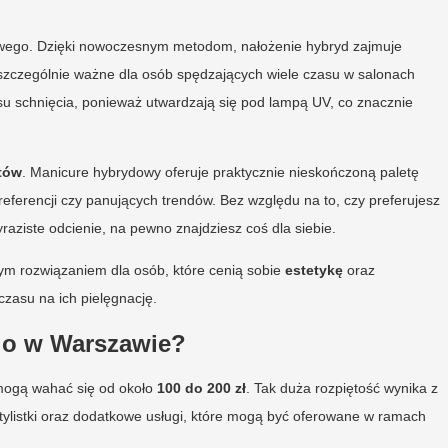
owego. Dzięki nowoczesnym metodom, nałożenie hybryd zajmuje
t szczególnie ważne dla osób spędzających wiele czasu w salonach
 schnięcia, ponieważ utwardzają się pod lampą UV, co znacznie
któw
. Manicure hybrydowy oferuje praktycznie nieskończoną paletę
eferencji czy panujących trendów. Bez względu na to, czy preferujesz
raziste odcienie, na pewno znajdziesz coś dla siebie.
nym rozwiązaniem dla osób, które cenią sobie
estetykę
oraz
czasu na ich pielęgnację.
go w Warszawie?
mogą wahać się od około
100 do 200 zł
. Tak duża rozpiętość wynika z
 stylistki oraz dodatkowe usługi, które mogą być oferowane w ramach