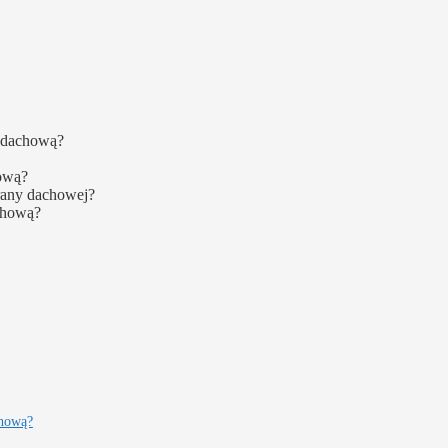
ą dachową?
hową?
brany dachowej?
chową?
chową?