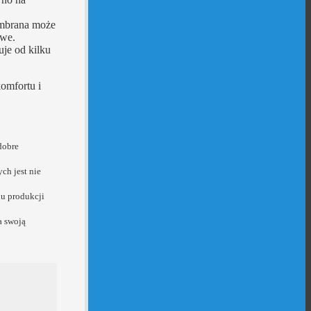
mbrana może
owe.
je od kilku
omfortu i
dobre
ch jest nie
u produkcji
a swoją