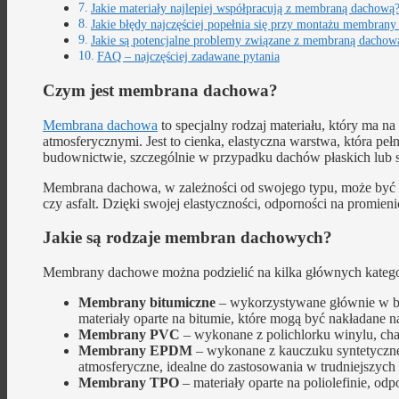
Jakie materiały najlepiej współpracują z membraną dachową
Jakie błędy najczęściej popełnia się przy montażu membran
Jakie są potencjalne problemy związane z membraną dachow
FAQ – najczęściej zadawane pytania
Czym jest membrana dachowa?
Membrana dachowa
to specjalny rodzaj materiału, który ma n
atmosferycznymi. Jest to cienka, elastyczna warstwa, która p
budownictwie, szczególnie w przypadku dachów płaskich lub 
Membrana dachowa, w zależności od swojego typu, może być w
czy asfalt. Dzięki swojej elastyczności, odporności na promi
Jakie są rodzaje membran dachowych?
Membrany dachowe można podzielić na kilka głównych kategorii
Membrany bitumiczne
– wykorzystywane głównie w bu
materiały oparte na bitumie, które mogą być nakładane n
Membrany PVC
– wykonane z polichlorku winylu, char
Membrany EPDM
– wykonane z kauczuku syntetyczneg
atmosferyczne, idealne do zastosowania w trudniejszyc
Membrany TPO
– materiały oparte na poliolefinie, od