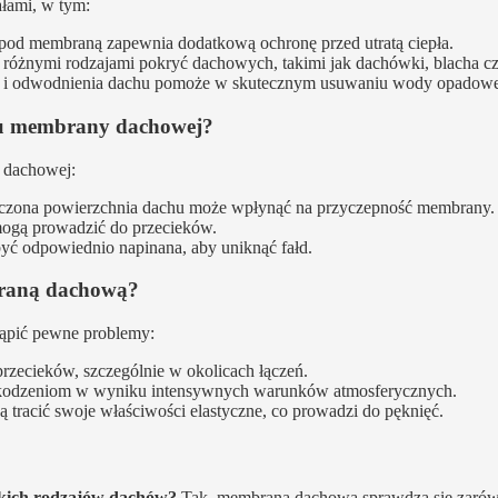
łami, w tym:
 pod membraną zapewnia dodatkową ochronę przed utratą ciepła.
óżnymi rodzajami pokryć dachowych, takimi jak dachówki, blacha cz
o i odwodnienia dachu pomoże w skutecznym usuwaniu wody opadowe
tażu membrany dachowej?
 dachowej:
czona powierzchnia dachu może wpłynąć na przyczepność membrany.
mogą prowadzić do przecieków.
yć odpowiednio napinana, aby uniknąć fałd.
braną dachową?
ąpić pewne problemy:
zecieków, szczególnie w okolicach łączeń.
kodzeniom w wyniku intensywnych warunków atmosferycznych.
tracić swoje właściwości elastyczne, co prowadzi do pęknięć.
kich rodzajów dachów?
Tak, membrana dachowa sprawdza się zaró