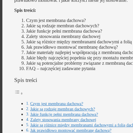
prawidłowo montować i jakie korzyści niesie jej stosowanie.
Spis treści:
Czym jest membrana dachowa?
Jakie są rodzaje membran dachowych?
Jakie funkcje pełni membrana dachowa?
Zalety stosowania membrany dachowej
Jakie są różnice między membranami dachowymi a foli
Jak prawidłowo montować membranę dachową?
Jakie materiały najlepiej współpracują z membraną dac
Jakie błędy najczęściej popełnia się przy montażu mem
Jakie są potencjalne problemy związane z membraną da
FAQ – najczęściej zadawane pytania
Spis treści
Czym jest membrana dachowa?
Jakie są rodzaje membran dachowych?
Jakie funkcje pełni membrana dachowa?
Zalety stosowania membrany dachowej
Jakie są różnice między membranami dachowymi a folią da
Jak prawidłowo montować membranę dachową?