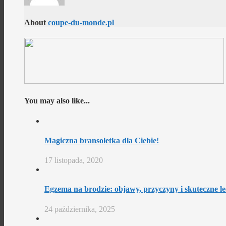
About
coupe-du-monde.pl
You may also like...
Magiczna bransoletka dla Ciebie!
17 listopada, 2020
Egzema na brodzie: objawy, przyczyny i skuteczne le
24 października, 2025