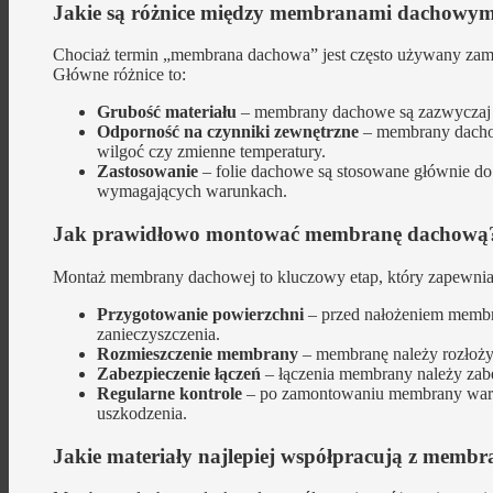
Jakie są różnice między membranami dachowymi
Chociaż termin „membrana dachowa” jest często używany zamie
Główne różnice to:
Grubość materiału
– membrany dachowe są zazwyczaj gr
Odporność na czynniki zewnętrzne
– membrany dachow
wilgoć czy zmienne temperatury.
Zastosowanie
– folie dachowe są stosowane głównie d
wymagających warunkach.
Jak prawidłowo montować membranę dachową
Montaż membrany dachowej to kluczowy etap, który zapewnia j
Przygotowanie powierzchni
– przed nałożeniem membr
zanieczyszczenia.
Rozmieszczenie membrany
– membranę należy rozłożyć
Zabezpieczenie łączeń
– łączenia membrany należy zabez
Regularne kontrole
– po zamontowaniu membrany warto
uszkodzenia.
Jakie materiały najlepiej współpracują z memb