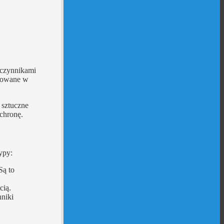
 czynnikami
osowane w
 sztuczne
chronę.
ypy:
Są to
cią.
nniki