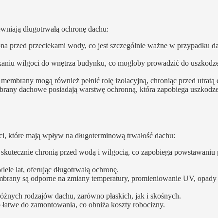
wniają długotrwałą ochronę dachu:
ona przed przeciekami wody, co jest szczególnie ważne w przypadku 
aniu wilgoci do wnętrza budynku, co mogłoby prowadzić do uszkodz
 membrany mogą również pełnić rolę izolacyjną, chroniąc przed utratą c
brany dachowe posiadają warstwę ochronną, która zapobiega uszkodz
ci, które mają wpływ na długoterminową trwałość dachu:
utecznie chronią przed wodą i wilgocią, co zapobiega powstawaniu p
le lat, oferując długotrwałą ochronę.
brany są odporne na zmiany temperatury, promieniowanie UV, opady 
żnych rodzajów dachu, zarówno płaskich, jak i skośnych.
atwe do zamontowania, co obniża koszty robocizny.