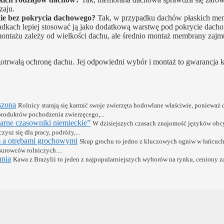
zaju.
e bez pokrycia dachowego?
Tak, w przypadku dachów płaskich me
adkach lepiej stosować ją jako dodatkową warstwę pod pokrycie dach
ntażu zależy od wielkości dachu, ale średnio montaż membrany zajmu
trwałą ochronę dachu. Jej odpowiedni wybór i montaż to gwarancja k
szoną
Rolnicy starają się karmić swoje zwierzęta hodowlane właściwie, ponieważ 
produktów pochodzenia zwierzęcego,...
larne czasowniki niemieckie”
W dzisiejszych czasach znajomość języków obcy
zysz się dla pracy, podróży,...
 a otrębami grochowymi
Skup grochu to jedno z kluczowych ogniw w łańcuch
surowców rolniczych....
ania
Kawa z Brazylii to jeden z najpopularniejszych wyborów na rynku, ceniony z