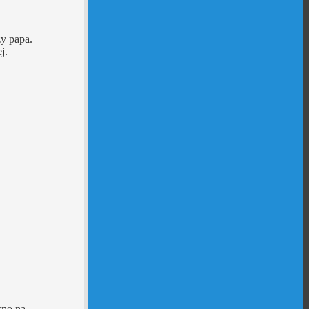
y papa.
j.
wno na