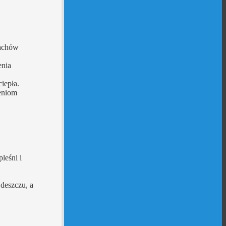
dachów
enia
iepła.
eniom
leśni i
deszczu, a