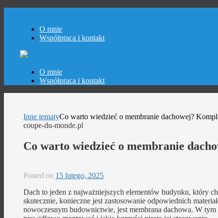
O mnie
Współpraca i kontakt
Skip
O mnie
to
Współpraca i kontakt
content
Inne tematy
Co warto wiedzieć o membranie dachowej? Komp
coupe-du-monde.pl
Co warto wiedzieć o membranie dach
Posted on
15 lutego, 2025
Dach to jeden z najważniejszych elementów budynku, który ch
skutecznie, konieczne jest zastosowanie odpowiednich materi
nowoczesnym budownictwie, jest membrana dachowa. W tym art