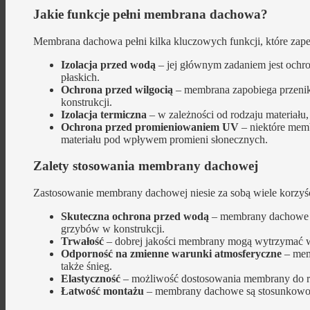
Jakie funkcje pełni membrana dachowa?
Membrana dachowa pełni kilka kluczowych funkcji, które zape
Izolacja przed wodą
– jej głównym zadaniem jest ochr
płaskich.
Ochrona przed wilgocią
– membrana zapobiega przenik
konstrukcji.
Izolacja termiczna
– w zależności od rodzaju materiału,
Ochrona przed promieniowaniem UV
– niektóre mem
materiału pod wpływem promieni słonecznych.
Zalety stosowania membrany dachowej
Zastosowanie membrany dachowej niesie za sobą wiele korzyś
Skuteczna ochrona przed wodą
– membrany dachowe sk
grzybów w konstrukcji.
Trwałość
– dobrej jakości membrany mogą wytrzymać wie
Odporność na zmienne warunki atmosferyczne
– mem
także śnieg.
Elastyczność
– możliwość dostosowania membrany do ró
Łatwość montażu
– membrany dachowe są stosunkowo ł