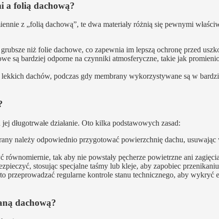
 a folią dachową?
nnie z „folią dachową”, te dwa materiały różnią się pewnymi właści
ubsze niż folie dachowe, co zapewnia im lepszą ochronę przed uszk
e są bardziej odporne na czynniki atmosferyczne, takie jak promien
o lekkich dachów, podczas gdy membrany wykorzystywane są w bardzi
?
ej długotrwałe działanie. Oto kilka podstawowych zasad:
any należy odpowiednio przygotować powierzchnię dachu, usuwając 
 równomiernie, tak aby nie powstały pęcherze powietrzne ani zagięcia
pieczyć, stosując specjalne taśmy lub kleje, aby zapobiec przenikani
 przeprowadzać regularne kontrole stanu technicznego, aby wykryć 
raną dachową?