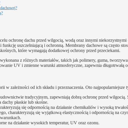
?
y dachowej?
ą?
a celu ochronę dachu przed wilgocią, wodą oraz innymi niekorzystnymi
ełni funkcję uszczelniającą i ochronną. Membrany dachowe są często st
skośnych, które wymagają dodatkowej ochrony przed przeciekami.
ykonana z różnych materiałów, takich jak polimery, guma, tworzywa
eniowanie UV i zmienne warunki atmosferyczne, zapewnia długotrwałą o
 w zależności od ich składu i przeznaczenia. Oto najpopularniejsze t
downictwie tradycyjnym, zapewniają dobrą ochronę przed wilgocią. 
a dachy płaskie lub skośne.
akteryzują się odpornością na działanie chemikaliów i wysoką trwałoś
o, charakteryzują się wyjątkową elastycznością i odpornością na czy
h warunkach.
porne na działanie wysokich temperatur, UV oraz ozonu.