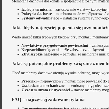
Membrana dachowa doskonale współpracuje z różnymi materia
Izolacja termiczna
– zastosowanie warstwy izolacyjnej
Pokrycia dachowe
– membrana może współpracować z r
Systemy odwadniające
– instalacja systemu rynnoweg
Jakie błędy najczęściej popełnia się przy mon
Warto unikać kilku typowych błędów przy montażu membrany
Niewłaściwe przygotowanie powierzchni
– zanieczysz
Nieprawidłowe łączenia
– źle zabezpieczone łączenia 
Zbyt szybkie nałożenie
– pamiętaj, że membrana musi b
Jakie są potencjalne problemy związane z mem
Choć membrany dachowe oferują wysoką ochronę, mogą wyst
Przecieki
– nieprawidłowy montaż może prowadzić do pr
Uszkodzenia mechaniczne
– membrany mogą ulec usz
Z czasem utrata elastyczności
– starsze membrany mogą 
FAQ – najczęściej zadawane pytania
Czy membrana dachowa jest odpowiednia do wszyst