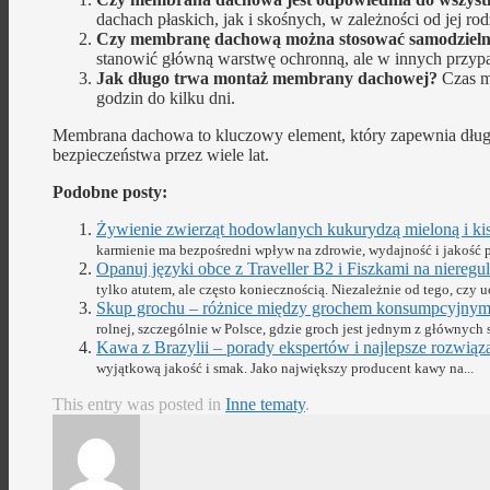
dachach płaskich, jak i skośnych, w zależności od jej rod
Czy membranę dachową można stosować samodzielni
stanowić główną warstwę ochronną, ale w innych przyp
Jak długo trwa montaż membrany dachowej?
Czas mo
godzin do kilku dni.
Membrana dachowa to kluczowy element, który zapewnia długo
bezpieczeństwa przez wiele lat.
Podobne posty:
Żywienie zwierząt hodowlanych kukurydzą mieloną i ki
karmienie ma bezpośredni wpływ na zdrowie, wydajność i jakość 
Opanuj języki obce z Traveller B2 i Fiszkami na nieregu
tylko atutem, ale często koniecznością. Niezależnie od tego, czy uc
Skup grochu – różnice między grochem konsumpcyjnym
rolnej, szczególnie w Polsce, gdzie groch jest jednym z głównych 
Kawa z Brazylii – porady ekspertów i najlepsze rozwiąz
wyjątkową jakość i smak. Jako największy producent kawy na...
This entry was posted in
Inne tematy
.