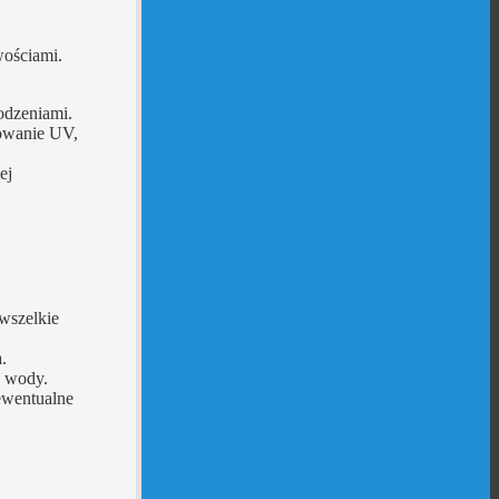
wościami.
odzeniami.
iowanie UV,
ej
wszelkie
.
u wody.
ewentualne