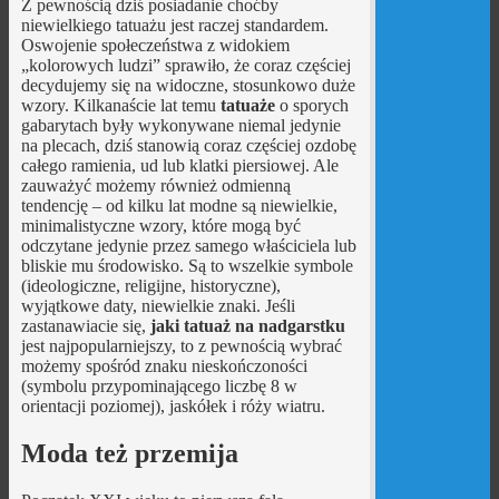
Z pewnością dziś posiadanie choćby
niewielkiego tatuażu jest raczej standardem.
Oswojenie społeczeństwa z widokiem
„kolorowych ludzi” sprawiło, że coraz częściej
decydujemy się na widoczne, stosunkowo duże
wzory. Kilkanaście lat temu
tatuaże
o sporych
gabarytach były wykonywane niemal jedynie
na plecach, dziś stanowią coraz częściej ozdobę
całego ramienia, ud lub klatki piersiowej. Ale
zauważyć możemy również odmienną
tendencję – od kilku lat modne są niewielkie,
minimalistyczne wzory, które mogą być
odczytane jedynie przez samego właściciela lub
bliskie mu środowisko. Są to wszelkie symbole
(ideologiczne, religijne, historyczne),
wyjątkowe daty, niewielkie znaki. Jeśli
zastanawiacie się,
jaki tatuaż na nadgarstku
jest najpopularniejszy, to z pewnością wybrać
możemy spośród znaku nieskończoności
(symbolu przypominającego liczbę 8 w
orientacji poziomej), jaskółek i róży wiatru.
Moda też przemija