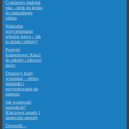
Codzienny makijaż
oka – krok po kroku
do naturalnego
efektu
Naturalne
przyciemnianie
włosów kawą – jak
to działa i efekty?
Peptydy
kolagenowe: Klucz
do młodej i zdrowej
skóry
Domowy body
wrapping – efekty,
składniki i
przygotowanie do
zabiegu
Jak wzmocnić
paznokcie?
Kluczowe zasady i
skuteczne metody
Dermedic –