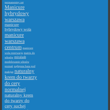
permanentny ust
Manicure
hybrydowy
warszawa
manicure
hybrydowy wola
manicure
warszawa
centrum
manicure
wola rezerwacja
matrix do
miralash
włosów
modelowanie włosów
poznań
najlepsza baza pod
naturalny
makijaż
krem do twarzy
do cery
normalnej
naturalny krem
do twarzy do
cery suchej