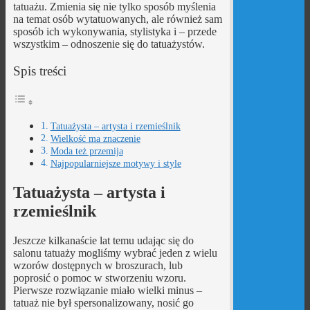
tatuażu. Zmienia się nie tylko sposób myślenia
na temat osób wytatuowanych, ale również sam
sposób ich wykonywania, stylistyka i – przede
wszystkim – odnoszenie się do tatuażystów.
Spis treści
Tatuażysta – artysta i rzemieślnik
Wielkość ma znaczenie
Moda też przemija
Najpopularniejsze motywy i style
Tatuażysta – artysta i
rzemieślnik
Jeszcze kilkanaście lat temu udając się do
salonu tatuaży mogliśmy wybrać jeden z wielu
wzorów dostępnych w broszurach, lub
poprosić o pomoc w stworzeniu wzoru.
Pierwsze rozwiązanie miało wielki minus –
tatuaż nie był spersonalizowany, nosić go