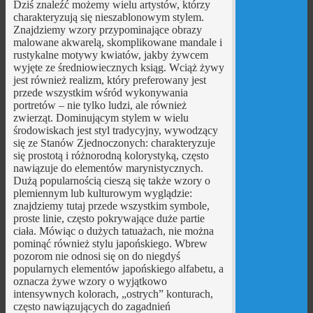
Dziś znaleźć możemy wielu artystów, którzy
charakteryzują się nieszablonowym stylem.
Znajdziemy wzory przypominające obrazy
malowane akwarelą, skomplikowane mandale i
rustykalne motywy kwiatów, jakby żywcem
wyjęte ze średniowiecznych ksiąg. Wciąż żywy
jest również realizm, który preferowany jest
przede wszystkim wśród wykonywania
portretów – nie tylko ludzi, ale również
zwierząt. Dominującym stylem w wielu
środowiskach jest styl tradycyjny, wywodzący
się ze Stanów Zjednoczonych: charakteryzuje
się prostotą i różnorodną kolorystyką, często
nawiązuje do elementów marynistycznych.
Dużą popularnością cieszą się także wzory o
plemiennym lub kulturowym wyglądzie:
znajdziemy tutaj przede wszystkim symbole,
proste linie, często pokrywające duże partie
ciała. Mówiąc o dużych tatuażach, nie można
pominąć również stylu japońskiego. Wbrew
pozorom nie odnosi się on do niegdyś
popularnych elementów japońskiego alfabetu, a
oznacza żywe wzory o wyjątkowo
intensywnych kolorach, „ostrych” konturach,
często nawiązujących do zagadnień