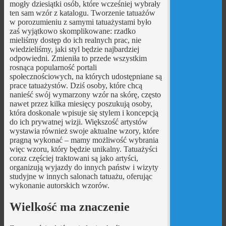
mogły dziesiątki osób, które wcześniej wybrały
ten sam wzór z katalogu. Tworzenie tatuażów
w porozumieniu z samymi tatuażystami było
zaś wyjątkowo skomplikowane: rzadko
mieliśmy dostęp do ich realnych prac, nie
wiedzieliśmy, jaki styl będzie najbardziej
odpowiedni. Zmieniła to przede wszystkim
rosnąca popularność portali
społecznościowych, na których udostępniane są
prace tatuażystów. Dziś osoby, które chcą
nanieść swój wymarzony wzór na skórę, często
nawet przez kilka miesięcy poszukują osoby,
która doskonale wpisuje się stylem i koncepcją
do ich prywatnej wizji. Większość artystów
wystawia również swoje aktualne wzory, które
pragną wykonać – mamy możliwość wybrania
więc wzoru, który będzie unikalny. Tatuażyści
coraz częściej traktowani są jako artyści,
organizują wyjazdy do innych państw i wizyty
studyjne w innych salonach tatuażu, oferując
wykonanie autorskich wzorów.
Wielkość ma znaczenie