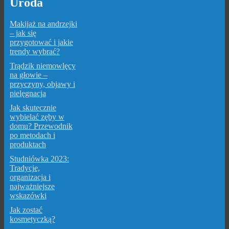
Uroda
Makijaż na andrzejki
– jak się
przygotować i jakie
trendy wybrać?
Trądzik niemowlęcy
na głowie –
przyczyny, objawy i
pielęgnacja
Jak skutecznie
wybielać zęby w
domu? Przewodnik
po metodach i
produktach
Studniówka 2023:
Tradycje,
organizacja i
najważniejsze
wskazówki
Jak zostać
kosmetyczką?