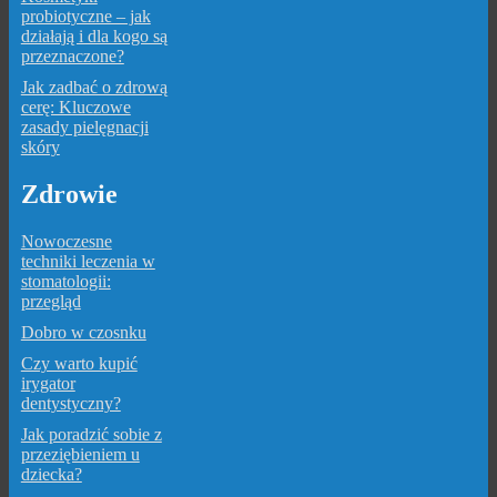
probiotyczne – jak
działają i dla kogo są
przeznaczone?
Jak zadbać o zdrową
cerę: Kluczowe
zasady pielęgnacji
skóry
Zdrowie
Nowoczesne
techniki leczenia w
stomatologii:
przegląd
Dobro w czosnku
Czy warto kupić
irygator
dentystyczny?
Jak poradzić sobie z
przeziębieniem u
dziecka?