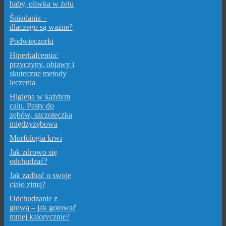
baby, oliwka w żelu
Śniadania –
dlaczego są ważne?
Podwieczorki
Hiperkalcemia:
przyczyny, objawy i
skuteczne metody
leczenia
Higiena w każdym
calu. Pasty do
zębów, szczoteczka
międzyzębowa
Morfologia krwi
Jak zdrowo się
odchudzać?
Jak zadbać o swoje
ciało zimą?
Odchudzanie z
głową – jak gotować
mniej kalorycznie?