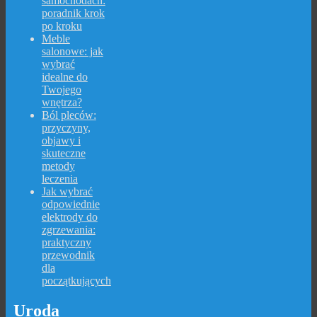
samochodach:
poradnik krok
po kroku
Meble
salonowe: jak
wybrać
idealne do
Twojego
wnętrza?
Ból pleców:
przyczyny,
objawy i
skuteczne
metody
leczenia
Jak wybrać
odpowiednie
elektrody do
zgrzewania:
praktyczny
przewodnik
dla
początkujących
Uroda