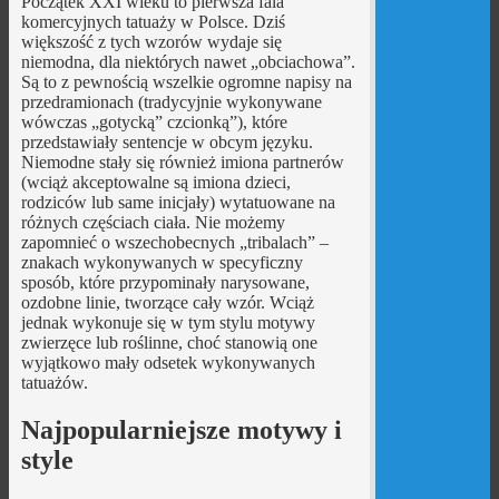
Początek XXI wieku to pierwsza fala
komercyjnych tatuaży w Polsce. Dziś
większość z tych wzorów wydaje się
niemodna, dla niektórych nawet „obciachowa”.
Są to z pewnością wszelkie ogromne napisy na
przedramionach (tradycyjnie wykonywane
wówczas „gotycką” czcionką”), które
przedstawiały sentencje w obcym języku.
Niemodne stały się również imiona partnerów
(wciąż akceptowalne są imiona dzieci,
rodziców lub same inicjały) wytatuowane na
różnych częściach ciała. Nie możemy
zapomnieć o wszechobecnych „tribalach” –
znakach wykonywanych w specyficzny
sposób, które przypominały narysowane,
ozdobne linie, tworzące cały wzór. Wciąż
jednak wykonuje się w tym stylu motywy
zwierzęce lub roślinne, choć stanowią one
wyjątkowo mały odsetek wykonywanych
tatuażów.
Najpopularniejsze motywy i
style