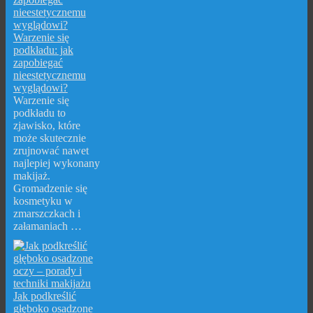
Warzenie się
podkładu: jak
zapobiegać
nieestetycznemu
wyglądowi?
Warzenie się
podkładu to
zjawisko, które
może skutecznie
zrujnować nawet
najlepiej wykonany
makijaż.
Gromadzenie się
kosmetyku w
zmarszczkach i
załamaniach …
Jak podkreślić
głęboko osadzone