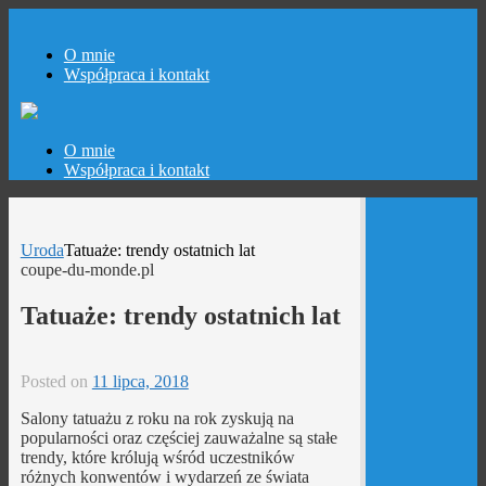
O mnie
Współpraca i kontakt
Skip
O mnie
to
Współpraca i kontakt
content
Uroda
Tatuaże: trendy ostatnich lat
coupe-du-monde.pl
Tatuaże: trendy ostatnich lat
Posted on
11 lipca, 2018
Salony tatuażu z roku na rok zyskują na
popularności oraz częściej zauważalne są stałe
trendy, które królują wśród uczestników
różnych konwentów i wydarzeń ze świata