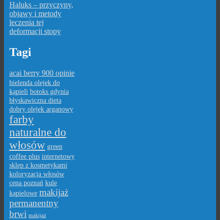
Haluks – przyczyny,
objawy i metody
leczenia tej
deformacji stopy
Tagi
acai berry 900 opinie
bielenda olejek do
kąpieli
botoks gdynia
błyskawiczna dieta
dobry olejek arganowy
farby
naturalne do
włosów
green
coffee plus
internetowy
sklep z kosmetykami
koloryzacja włosów
cena poznań
kule
makijaż
kąpielowe
permanentny
brwi
makijaż