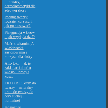
innowacyjne
dermokosmetyki dla
zdrowej skóry
Peeling twarzy:
rodzaje, korzyści i
jak go stosować?
Pielęgnacja włosów
– jak wygląda dziś?
Maść z witaminą A –
właściwości,
zastosowania i
korzyści dla skóry
Afro loki – jak je
zakładać i dbać o
włosy? Porady i
koszt
EKO i BIO krem do
twarzy – naturalny
krem do twarzy do
cery suchej i
normalnej
Kosmetyki