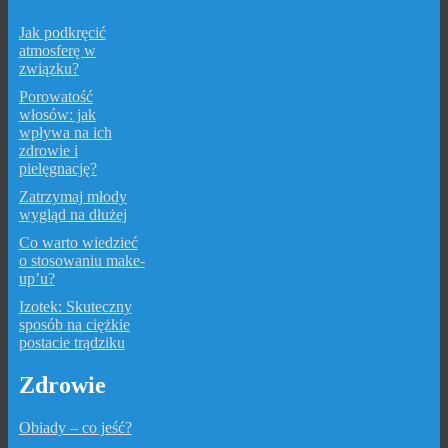
Jak podkręcić
atmosferę w
związku?
Porowatość
włosów: jak
wpływa na ich
zdrowie i
pielęgnację?
Zatrzymaj młody
wygląd na dłużej
Co warto wiedzieć
o stosowaniu make-
up’u?
Izotek: Skuteczny
sposób na ciężkie
postacie trądziku
Zdrowie
Obiady – co jeść?