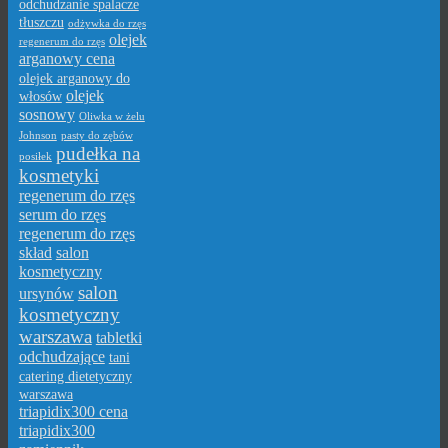
odchudzanie spalacze
tłuszczu
odżywka do rzęs
olejek
regenerum do rzęs
arganowy cena
olejek arganowy do
olejek
włosów
sosnowy
Oliwka w żelu
Johnson
pasty do zębów
pudełka na
posiłek
kosmetyki
regenerum do rzęs
serum do rzęs
regenerum do rzęs
skład
salon
kosmetyczny
salon
ursynów
kosmetyczny
warszawa
tabletki
odchudzające
tani
catering dietetyczny
warszawa
triapidix300 cena
triapidix300