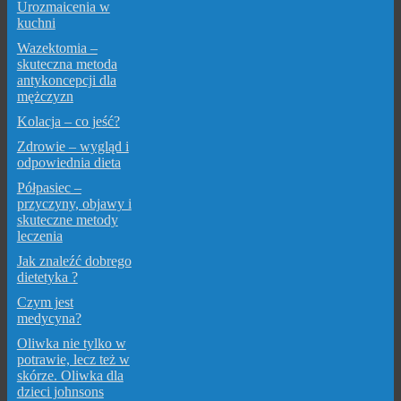
Urozmaicenia w
kuchni
Wazektomia –
skuteczna metoda
antykoncepcji dla
mężczyzn
Kolacja – co jeść?
Zdrowie – wygląd i
odpowiednia dieta
Półpasiec –
przyczyny, objawy i
skuteczne metody
leczenia
Jak znaleźć dobrego
dietetyka ?
Czym jest
medycyna?
Oliwka nie tylko w
potrawie, lecz też w
skórze. Oliwka dla
dzieci johnsons