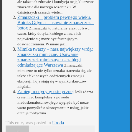
ale także ich zdrowie i kondycja mają kluczowe
znaczenie dla naszego wizerunku. W
dzisiejszych czasach wiele...
Zmarszczki – problem pewnego wieku.
Botoks Gdynia – usuwanie zmarszczek –
botox
Zmarszczki to naturalny efekt upływu
czasu, który dotyka każdego z nas, a ich
pojawienie się może być frustrującym
doświadczeniem. W miarę jak...
Mimika twarzy – nasz największy wróg:
zmarszczki mimiczne. Usuwanie
zmarszczek mimicznych – zabiegi
odmładzające Warszawa
Zmarszczki
mimiczne to nie tylko oznaka starzenia się, ale
także efekt naszych codziennych emocji i
ekspresji. Pojawiają się w wyniku skurczów
mięśni...
Zabiegi medycyny estetycznej
Jeśli zdarza
ci się mieć kompleksy z powodu
niedoskonałości swojego wyglądu być może
warto pomyśleć o skorzystaniu z usług, jakie
oferuje medycyna...
This entry was posted in
Uroda
.