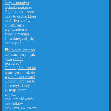
oczy – porady i
techniki makijażu
Głęboko osadzone
oczy to cecha, która
może być zarówno
atutem, jak i
wyzwaniem w
świecie makijażu.
Charakteryzują się
one wąską …
Chłodny bronzer do
jasnej cery – jak go
wybrać i stosować?
Chłodny bronzer to
kosmetyk, który
zyskuje coraz
większą
popularność wśród
miłośników
makijażu, zwłaszcza