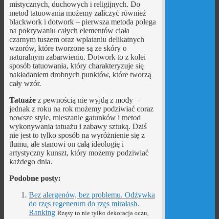
mistycznych, duchowych i religijnych. Do
metod tatuowania możemy zaliczyć również
blackwork i dotwork – pierwsza metoda polega
na pokrywaniu całych elementów ciała
czarnym tuszem oraz wplataniu delikatnych
wzorów, które tworzone są ze skóry o
naturalnym zabarwieniu. Dotwork to z kolei
sposób tatuowania, który charakteryzuje się
nakładaniem drobnych punktów, które tworzą
cały wzór.
Tatuaże
z pewnością nie wyjdą z mody –
jednak z roku na rok możemy podziwiać coraz
nowsze style, mieszanie gatunków i metod
wykonywania tatuażu i zabawy sztuką. Dziś
nie jest to tylko sposób na wyróżnienie się z
tłumu, ale stanowi on całą ideologię i
artystyczny kunszt, który możemy podziwiać
każdego dnia.
Podobne posty:
Bez alergenów, bez problemu. Odżywka
do rzęs regenerum do rzęs miralash.
Ranking
Rzęsy to nie tylko dekoracja oczu,