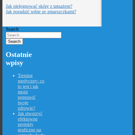
Jak pielęgnować skórę z tatuażem?
Jak poradzić sobie ze zmarszczkami?
Search
Ostatnie
wpisy
Trening
medyczny: co
to jest i jak
może
poprawić
twoje
zdrowie?
Jak stworzyć
efektowne
projekty
graficzne na